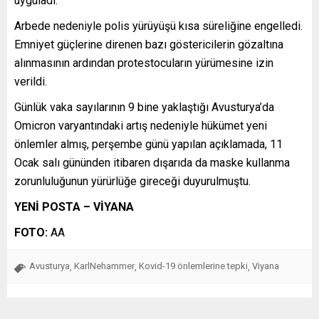
uyguladı.
Arbede nedeniyle polis yürüyüşü kısa süreliğine engelledi.
Emniyet güçlerine direnen bazı göstericilerin gözaltına
alınmasının ardından protestocuların yürümesine izin
verildi.
Günlük vaka sayılarının 9 bine yaklaştığı Avusturya’da
Omicron varyantındaki artış nedeniyle hükümet yeni
önlemler almış, perşembe günü yapılan açıklamada, 11
Ocak salı gününden itibaren dışarıda da maske kullanma
zorunluluğunun yürürlüğe gireceği duyurulmuştu.
YENİ POSTA – VİYANA
FOTO:
AA
Avusturya
KarlNehammer
Kovid-19 önlemlerine tepki
Viyana
,
,
,