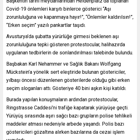
Başkentin tarihi meydanlarından Heldenplatz’da toplanan
Covid-19 önlemleri karşıtı binlerce gösterici “Aşı
zorunluluğuna ve kapanmaya hayır!”, “Önlemler kaldırılsın!”,
“Erken seçim” yazılı pankartlar taşıdı.
Avusturya’da şubatta yürürlüğe girmesi beklenen aşı
zorunluluğuna tepki gösteren protestocular, halihazırda
uygulanan tedbirlerin de sonlandırılması talebinde bulundu.
Başbakan Karl Nehammer ve Sağlık Bakanı Wolfgang
Mückstein’a yönelik sert eleştiride bulunan göstericiler,
yılbaşı öncesi düzenlenen gösterilerde olduğu gibi erken
seçim sloganları attı. Gösteriye 40 bini aşkın kişi katıldı.
Burada yapılan konuşmaların ardından protestocular,
Ringstrasse Caddesi’ni trafiğe kapatarak yürüyüşe geçti.
Yürüyüş sırasında aşırı sağcı bazı grupların polise tehlikeli
maddeler atması nedeniyle arbede yaşandı. Polis bazı
göstericileri gözaltına alırken bazılarına da cezai işlem