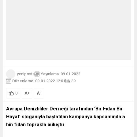
yeniposta
Yayınlama: 09.01.2022
Düzenleme: 09.01.2022 12:01
39
A
A
+
-
0
Avrupa Denizlililer Derneği tarafından ‘Bir Fidan Bir
Hayat’ sloganıyla başlatılan kampanya kapsamında 5
bin fidan toprakla buluştu.