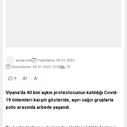
yeniposta
Yayınlama: 09.01.2022
Düzenleme: 09.01.2022 12:06
70
A
A
+
-
0
Viyana’da 40 bini aşkın protestocunun katıldığı Covid-
19 önlemleri karşıtı gösteride, aşırı sağcı gruplarla
polis arasında arbede yaşandı.