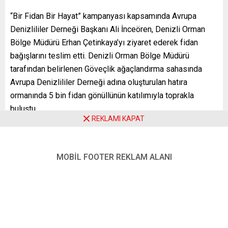
“Bir Fidan Bir Hayat” kampanyası kapsamında Avrupa
Denizlililer Derneği Başkanı Ali İnceören, Denizli Orman
Bölge Müdürü Erhan Çetinkaya’yı ziyaret ederek fidan
bağışlarını teslim etti. Denizli Orman Bölge Müdürü
tarafından belirlenen Göveçlik ağaçlandırma sahasında
Avrupa Denizlililer Derneği adına oluşturulan hatıra
ormanında 5 bin fidan gönüllünün katılımıyla toprakla
buluştu.
REKLAMI KAPAT
Fidan dikim etkinliğine Avrupa Denizlililer Derneği Başkanı
Ali İnceören ile Haytabey Orman İşletme Şefi Onur Tuncay
MOBİL FOOTER REKLAM ALANI
katıldı. Günün anısına Tuncay, Başkan İnceören’e “Avrupa
Denizlililer Derneği Hatıra Ormanı” sertifikasını takdim etti.
Göveçlik ağaçlandırma sahasında düzenlenen fidan dikim
merasiminde Haytabey Orman İşletme Şefi Tuncay, Avrupa
Denizlililer Derneği nezdinde yaptığı katkılardan ötürü