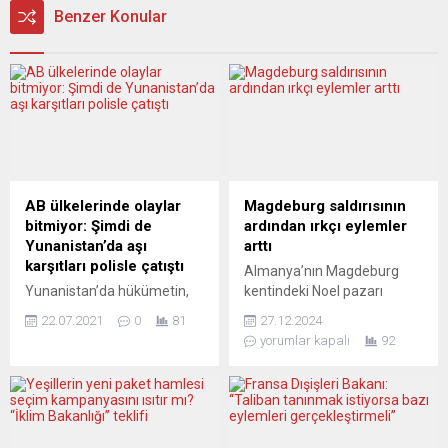
Benzer Konular
AB ülkelerinde olaylar
Magdeburg saldırısının
bitmiyor: Şimdi de
ardından ırkçı eylemler
Yunanistan’da aşı
arttı
karşıtları polisle çatıştı
Almanya’nın Magdeburg
Yunanistan’da hükümetin,
kentindeki Noel pazarı
koronavirüse karşı aşıyı
saldırısı sonrası ülkede
22.07.2021
0
81
27.12.2024
zorunlu hale getirme
göçmenlere yönelik ırkçı
yorumlar kapalı
92
kararına itiraz eden aşı
saldırılar artış gösterdi.
karşıtları ile polis arasında
Saldırganın Suudi Arabistan
çatışma çıktı. Başkent
kökenli olması aşırı sağcı
Atina’da şehir merkezindeki
kesimlerin göçmen karşıtı
Sintagma Meydanı’nda
söylemlerini