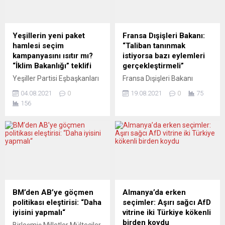
toplanan yüzlerce kişi
yoğunlaştırmasına yol açtı.
hükümetin zorunlu aşılama
Bu durum, hem
programını protesto etti.
Magdeburg’da hem de ülke
Birçok papazın katıldığı
genelinde göçmenlere
Yeşillerin yeni paket
Fransa Dışişleri Bakanı:
protestoda Yunan
yönelik tehditkâr
hamlesi seçim
“Taliban tanınmak
bayrakları, büyük boyda haç
davranışları artırdı.
kampanyasını ısıtır mı?
istiyorsa bazı eylemleri
ve ikonlar taşıyan
GÖÇMENLERE YÖNELİK
“İklim Bakanlığı” teklifi
gerçekleştirmeli”
göstericilerin kendilerini
SALDIRILAR “Selam” isimli
Yeşiller Partisi Eşbaşkanları
Fransa Dışişleri Bakanı
uyaran emniyet güçlerine...
şiddet önleyici merkeze
Annalena Baerbock ve
Jean-Yves Le Drian, Taliban’ı
göre,...
04.08.2021
0
19.08.2021
0
75
Robert Habeck “acil iklim
tanımanın bugün Fransa’nın
156
koruma programlarını”
gündeminde bir konu
sundu. Yeşiller, bu hamleyle
olmadığını belirterek,
bir “iklim koruma bakanlığı”
”Taliban uluslararası olarak
teklifi de getirmiş oldu. Paris
tanınmak istiyorsa bazı
İklim Anlaşması’na aykırı
eylemler gerçekleştirmesi
yasaların önlenebilmesini de
gerekiyor” dedi. Dışişleri
sağlayacak olan iklim paketi,
Bakanı Le Drian, BFMTV
başbakan adayı Annalena
kanalında Afganistan’daki
Baerbock’a göre, “bu ülkenin
duruma ilişkin açıklamalarda
BM’den AB’ye göçmen
Almanya’da erken
gördüğü” en büyük iklim
bulundu. “Taliban’ı tanımak
politikası eleştirisi: “Daha
seçimler: Aşırı sağcı AfD
paketi. Annalena Baerbock,
bugün Fransa’nın
iyisini yapmalı“
vitrine iki Türkiye kökenli
“Çıkardığı...
gündeminde olan bir konu
birden koydu