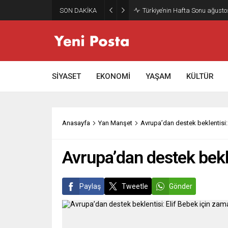
SON DAKİKA
Gazze’nin geleceği: Teknokrati
SİYASET
EKONOMİ
YAŞAM
KÜLTÜR
Anasayfa
Yan Manşet
Avrupa’dan destek beklentisi:
Avrupa’dan destek bekle
Paylaş
Tweetle
Gönder