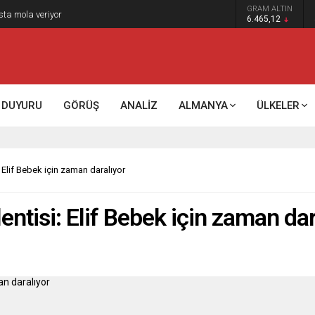
GRAM ALTIN
k kontrol mü, kolonializm mi?
6.465,12
DUYURU
GÖRÜŞ
ANALİZ
ALMANYA
ÜLKELER
 Elif Bebek için zaman daralıyor
ntisi: Elif Bebek için zaman dar