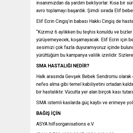
insanımızdan da yardım bekliyorlar. Kısa bir 
avro toplamayı başardık. Şimdi sırada Elif bebe
Elif Ecrin Cingiş’in babası Hakkı Cingiş de hastal
“Kızımız 6 aylıkken bu teşhis konuldu ve bizl
yürüyemeyecek, koşamayacak. Elif Ecrin için be
sesimizi çok fazla duyuramıyoruz içinde bulun
yürüttüğüm bu kampanya valilik izinlidir. Sizle
SMA HASTALIĞI NEDİR?
Halk arasında Gevşek Bebek Sendromu olarak da 
nefes alma gibi temel kabiliyetini ortadan kaldı
bir hastalıktır. Vücutta yer alan birçok kası tuta
SMA istemli kaslarda güç kaybı ve erimeye yol 
BAĞIŞ İÇİN
ASYA hilfsorganisations e.V.