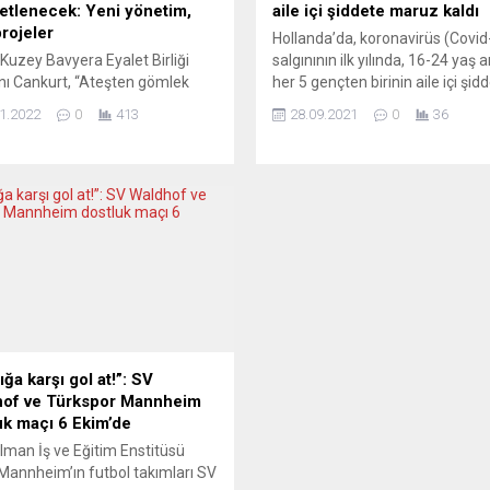
etlenecek: Yeni yönetim,
aile içi şiddete maruz kaldı
projeler
Hollanda’da, koronavirüs (Covid
Kuzey Bavyera Eyalet Birliği
salgınının ilk yılında, 16-24 yaş a
ı Cankurt, “Ateşten gömlek
her 5 gençten birinin aile içi şid
, sorumluluk aldık ve yeni
maruz kaldığı belirtildi. Hollanda
1.2022
0
413
28.09.2021
0
36
ere imza atarak yolumuza
İstatistik Kurumu’nun (CBS)
edeceğiz” dedi. DİTİB Kuzey
yayımladığı rapor, ülkede salgın
a Eyalet Birliği’nin yeni
başladığı Mart 2019 ve Nisan 2
ileri bir tanıtım toplantısı yaptı.
arası dönemde her 5 gençten bi
yalet Birliği ofisindeki
aile içi şiddet kurbanı olduğunu
tıda, yeni Başkan Uğur Cankurt,
gösterdi. Raporda 16-24 yaş ara
 Yardımcıları Gülay Arık ve
gençlerin...
Kimyacıoğlu, Sekreter Refet...
lığa karşı gol at!”: SV
of ve Türkspor Mannheim
uk maçı 6 Ekim’de
lman İş ve Eğitim Enstitüsü
 Mannheim’ın futbol takımları SV