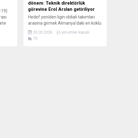
dönem: Teknik direktörlük
görevine Erol Arslan getiriliyor
-19)
rası
Hedef yeni̇den ligin iddiali takımları
dete
arasına girmek Almanya’daki en köklü
Türk spor kulüplerinden Mannheim
20.05.2026
yorumlar kapalı
Türkspor, A Takım teknik direktörlüğü
75
ın
için deneyimli futbol adamı Erol Arslan
020
ile prensip anlaşmasına vardı. Baden-
rinin
Württemberg Rhein-Neckar Eyalet
Futbol Ligi’nde mücadele eden
sı
Mannheim temsilcisi, 2025-26
sezonundaki inişli çıkışlı performansın
ardından yeniden yapılanma sürecine
giriyor. Kulüp yönetimi...