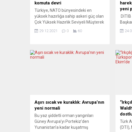
komuta devri
harek
yeni 
Türkiye, NATO bünyesindeki en
yüksek hazırlığa sahip askeri güç olan
DİTİB 
Çok Yüksek Hazırlık Seviyeli Müşterek
Başkan
Görev Kuvveti’nin (VJTF) komutasını 1
giydik
29.12.2021
0
60
24.0
Ocak 2022’de Fransa’ya devredecek.
projel
NATO’dan yapılan açıklamaya göre,
devam 
Türkiye’den komutayı devralacak olan
Bavyer
Fransa, NATO kuvvetinin komutasını
yönetic
bir yıl boyunca yürütecek. VJTF’nin
DİTİB E
ana unsurunu 2022’de 3 bin 500
toplan
askerden oluşan...
Başkan
Cemil 
Aşırı sıcak ve kuraklık: Avrupa’nın
“Irkçı
yeni normali
Waldh
dostl
Bu yaz şiddetli orman yangınları
Güney Avrupa’yı Portekiz’den
Türk A
Yunanistan’a kadar kuşatmış
(DTİ),