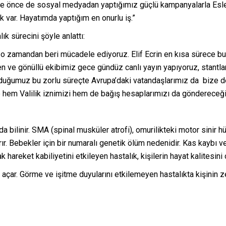
süre önce de sosyal medyadan yaptığımız güçlü kampanyalarla Es
k var. Hayatımda yaptığım en onurlu iş.”
ık sürecini şöyle anlattı:
er o zamandan beri mücadele ediyoruz. Elif Ecrin en kısa sürece 
n ve gönüllü ekibimiz gece gündüz canlı yayın yapıyoruz, stantl
duğumuz bu zorlu süreçte Avrupa’daki vatandaşlarımız da bize de
re hem Valilik iznimizi hem de bağış hesaplarımızı da göndereceğ
bilinir. SMA (spinal musküler atrofi), omurilikteki motor sinir 
rır. Bebekler için bir numaralı genetik ölüm nedenidir. Kas kaybı 
rak hareket kabiliyetini etkileyen hastalık, kişilerin hayat kalitesi
açar. Görme ve işitme duyularını etkilemeyen hastalıkta kişinin z