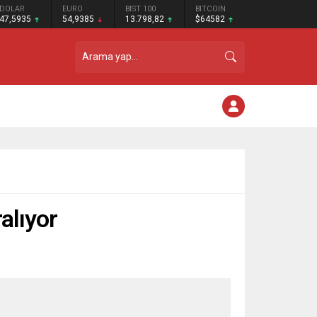
DOLAR
EURO
BIST 100
BITCOIN
47,5935
54,9385
13.798,82
$64582
alıyor