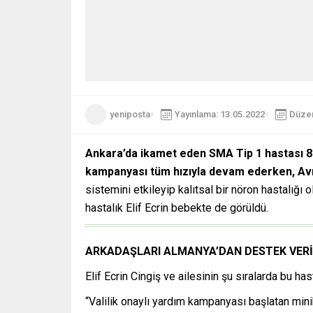
yeniposta
Yayınlama: 13.05.2022
Düzen
Ankara’da ikamet eden SMA Tip 1 hastası 8 ay
kampanyası tüm hızıyla devam ederken, Av
sistemini etkileyip kalıtsal bir nöron hastalığı
hastalık Elif Ecrin bebekte de görüldü.
ARKADAŞLARI ALMANYA’DAN DESTEK VER
Elif Ecrin Cingiş ve ailesinin şu sıralarda bu h
“Valilik onaylı yardım kampanyası başlatan minik