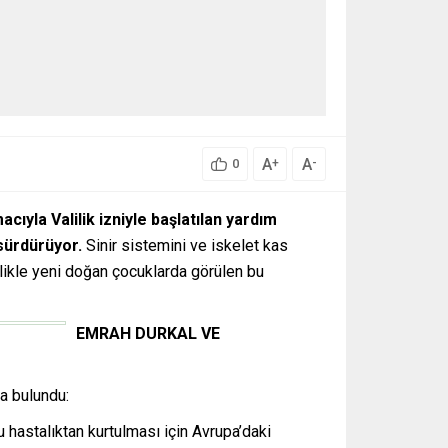
A
A
+
-
0
ıyla Valilik izniyle başlatılan yardım
sürdürüyor.
Sinir sistemini ve iskelet kas
ellikle yeni doğan çocuklarda görülen bu
EMRAH DURKAL VE
da bulundu:
u hastalıktan kurtulması için Avrupa’daki