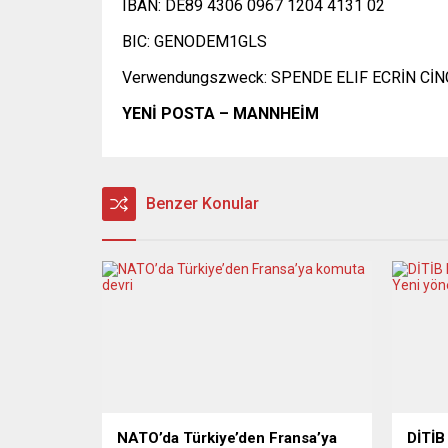
IBAN: DE89 4306 0967 1204 4131 02
BIC: GENODEM1GLS
Verwendungszweck: SPENDE ELIF ECRİN CİN
YENİ POSTA – MANNHEİM
Benzer Konular
NATO’da Türkiye’den Fransa’ya
DİTİB