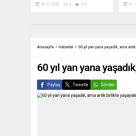
durumda, mahsuller kuruyor ve
Waldh
26.07.2022
0
119
01.1
sıcaklıkların 40 dereceyi bulduğu kimi
“Irkçıl
şehirlerde hayat dayanılmaz hale
bir ar
geliyor. Avrupa basınına göre
Günü e
ormanların korunmasında ve
karşıl
önceliklerin belirlenmesinde sorunlar
Alman 
var. İklim politikasında, medyada ve
işbirl
kamuoyunda yanlış giden ne?
6 Ekim
Anasayfa
Haberler
60 yıl yan yana yaşadık, ama artık
IMERODROMOS (Yunanistan) YANAN
BÖLGELERDE YAPILAŞMANIN ÖNÜNE
GEÇİLMELİ...
60 yıl yan yana yaşadık
Paylaş
Tweetle
Gönder