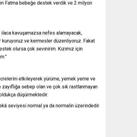
len Fatma bebeğe destek verdik ve 2 milyon
bu ilaca kavuşamazsa nefes alamayacak,
ar kuruyoruz ve kermesler düzenliyoruz. Fakat
stek olursa çok sevinirim. Kızımız için
im.”
hücrelerini etkileyerek yürüme, yemek yeme ve
ve zayıflığa sebep olan ve çok sık rastlanmayan
ni oldukça düşürmektedir.
ekâ seviyesi normal ya da normalin üzerindedir.