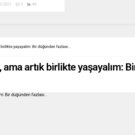
of ve Türkspor Mannheim’ı
0.2021
0
49
ığa karşı gol at” sloganı altında
aya getiriyor. DTİ’nin Anayasa
tkinlikleri kapsamında bir
aşma gerçekleşecek. Türk
İş ve Eğitim Enstitüsü (DTİ)
iğiyle SV Waldhof Mannheim 07,
 2021 çarşamba günü saat...
 birlikte yaşayalım: Bir düğünden fazlası…
, ama artık birlikte yaşayalım: 