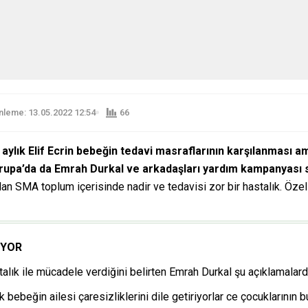
leme: 13.05.2022 12:54
66
lık Elif Ecrin bebeğin tedavi masraflarının karşılanması amac
rupa’da da Emrah Durkal ve arkadaşları yardım kampanyası 
 olan SMA toplum içerisinde nadir ve tedavisi zor bir hastalık. Öz
İYOR
astalık ile mücadele verdiğini belirten Emrah Durkal şu açıklamalar
 bebeğin ailesi çaresizliklerini dile getiriyorlar ce çocuklarının b