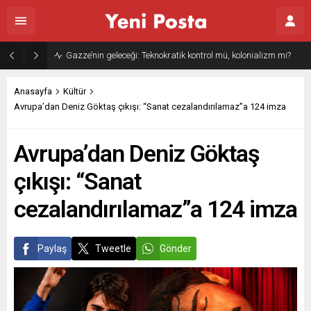
Gazze’nin geleceği: Teknokratik kontrol mü, kolonializm mi?
Anasayfa
Kültür
Avrupa’dan Deniz Göktaş çıkışı: “Sanat cezalandırılamaz”a 124 imza
Avrupa’dan Deniz Göktaş
çıkışı: “Sanat
cezalandırılamaz”a 124 imza
Paylaş
Tweetle
Gönder