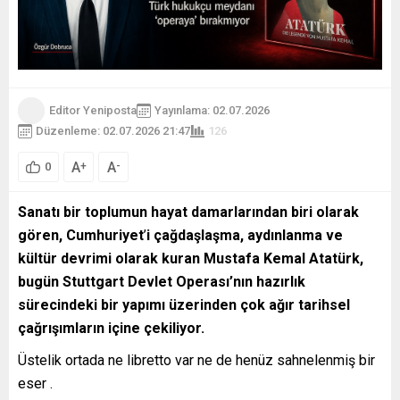
Editor Yeniposta
Yayınlama: 02.07.2026
Düzenleme: 02.07.2026 21:47
126
A
A
+
-
0
Sanatı bir toplumun hayat damarlarından biri olarak
gören, Cumhuriyet
’
i çağdaşlaşma, aydınlanma ve
kültür devrimi olarak kuran Mustafa Kemal Atatürk,
bugün Stuttgart Devlet Operası’nın hazırlık
sürecindeki bir yapımı üzerinden çok ağır tarihsel
çağrışımların içine çekiliyor.
Üstelik ortada ne libretto var ne de henüz sahnelenmiş bir
eser .