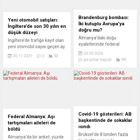
Brandenburg bombası:
Yeni otomobil satışları:
İki kutuplu Avrupa’ya
İngiltere’de son 30 yılın en
doğru mu?
düşük düzeyi
Almanya’daki doğu
İngiltere’de trafiğe kayıt olan
eyaletlerinde federal
yeni otomobil sayısı geçen ay
hükümetin çöküşüne
yüzde 24,6 oranında bir
24.09.2024
05.11.2021
0
93
Saksonya, Thüringen
düşüş gösterdi. İngiliz
yorumlar kapalı
99
eyalet seçimlerinde tanık
Motorlu Araç Üreticileri
olurken, sağ popülist AfD
Topluluğu (SMMT) verilerine
ve yeni kurulan Sahra
göre, ülkede trafiğe kayıt olan
Wagenknecht’in partisi
yeni otomobil sayısı, ekimde
BSW’nin zaferini
geçen yılın aynı dönemine
gözlemleşmiştik. Ancak
kıyasla yüzde 24,6 azalarak
son Brandenburg
106 bin 265 seviyesine
seçimlerinde iktidar
geriledi. SMMT
partilerinden Yeşiller ve Hür
Covid-19 gösterileri: AB
açıklamasında, söz konusu
Federal Almanya: Aşı
Demokratların eyalet
başkentinde de sokaklar
rakamın,...
tartışmaları aileleri de
siyaset sahnesinden
ısındı
böldü
silindiğini gördük. Ayrıca
Brüksel’de 8 binden fazla
Almanya’da bir anket, yüzde
Sol Parti’siz bir meclise