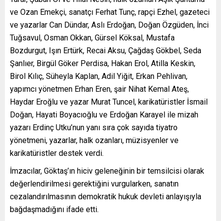
ve Ozan Emekçi, sanatçı Ferhat Tunç, rapçi Ezhel, gazeteci
ve yazarlar Can Dündar, Aslı Erdoğan, Doğan Özgüden, İnci
Tuğsavul, Osman Okkan, Gürsel Köksal, Mustafa
Bozdurgut, Işın Ertürk, Recai Aksu, Çağdaş Gökbel, Seda
Şanlıer, Birgül Göker Perdisa, Hakan Erol, Atilla Keskin,
Birol Kılıç, Süheyla Kaplan, Adil Yiğit, Erkan Pehlivan,
yapımcı yönetmen Erhan Eren, şair Nihat Kemal Ateş,
Haydar Eroğlu ve yazar Murat Tuncel, karikatüristler İsmail
Doğan, Hayati Boyacıoğlu ve Erdoğan Karayel ile mizah
yazarı Erdinç Utku’nun yanı sıra çok sayıda tiyatro
yönetmeni, yazarlar, halk ozanları, müzisyenler ve
karikatüristler destek verdi.
İmzacılar, Göktaş’ın hiciv geleneğinin bir temsilcisi olarak
değerlendirilmesi gerektiğini vurgularken, sanatın
cezalandırılmasının demokratik hukuk devleti anlayışıyla
bağdaşmadığını ifade etti.