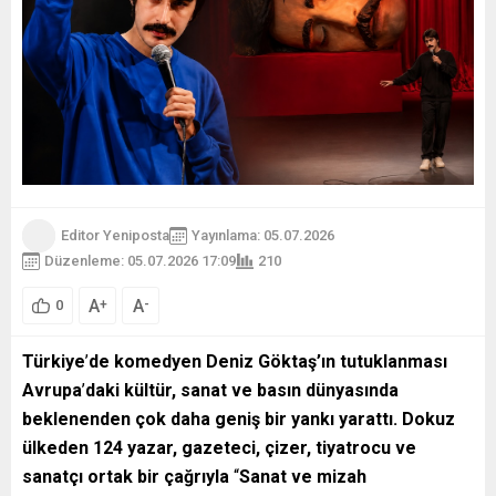
Editor Yeniposta
Yayınlama: 05.07.2026
Düzenleme: 05.07.2026 17:09
210
A
A
+
-
0
Türkiye
’
de komedyen Deniz Göktaş’ın tutuklanması
Avrupa
’
daki kültür, sanat ve basın dünyasında
beklenenden çok daha geniş bir yankı yarattı. Dokuz
ülkeden 124 yazar, gazeteci, çizer, tiyatrocu ve
sanatçı ortak bir çağrıyla
“
Sanat ve mizah