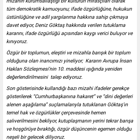
mizahın kurumsallaştığı bir kültürün mirasçıları olarak
tüm demokratik kamuoyunu; ifade özgürlüğüne, hukukun
üstünlüğüne ve adil yargılanma hakkına sahip çıkmaya
davet ediyor, Deniz Göktaş hakkında verilen tutuklama
kararını, ifade özgürlüğü açısından kaygı verici buluyor ve
kınıyoruz.
Özgür bir toplumun, eleştiri ve mizahla barışık bir toplum
olduğuna olan inancımızı yineliyor;
Kararın Avrupa İnsan
Hakları Sözleşmesi’nin 10. maddesi ışığında yeniden
değerlendirilmesini
talep ediyoruz.
Son gösterisinde kullandığı bazı mizahi ifadeler gerekçe
gösterilerek “Cumhurbaşkanına hakaret” ve “dini değerleri
alenen aşağılama” suçlamalarıyla tutuklanan Göktaş’ın
temel hak ve özgürlükler çerçevesinde hemen
salıverilmesini bekliyor, kutuplaşmanın yerini tekrar barışa
ve hoşgörüye bıraktığı, özgür düşüncenin egemen olduğu
neşeli bir gelecek diliyoruz.