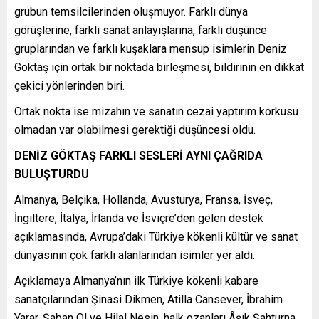
grubun temsilcilerinden oluşmuyor. Farklı dünya
görüşlerine, farklı sanat anlayışlarına, farklı düşünce
gruplarından ve farklı kuşaklara mensup isimlerin Deniz
Göktaş için ortak bir noktada birleşmesi, bildirinin en dikkat
çekici yönlerinden biri.
Ortak nokta ise mizahın ve sanatın cezai yaptırım korkusu
olmadan var olabilmesi gerektiği düşüncesi oldu.
DENİZ GÖKTAŞ FARKLI SESLERİ AYNI ÇAĞRIDA
BULUŞTURDU
Almanya, Belçika, Hollanda, Avusturya, Fransa, İsveç,
İngiltere, İtalya, İrlanda ve İsviçre’den gelen destek
açıklamasında, Avrupa’daki Türkiye kökenli kültür ve sanat
dünyasının çok farklı alanlarından isimler yer aldı.
Açıklamaya Almanya’nın ilk Türkiye kökenli kabare
sanatçılarından Şinasi Dikmen, Atilla Cansever, İbrahim
Yarar, Şaban Ol ve Hilal Nesin, halk ozanları Âşık Şahturna