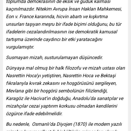
toplumda demokrasinin de eksik ve güdük kalması
kaçınılmazdır. Nitekim Avrupa İnsan Hakları Mahkemesi,
Eon v. France kararında, hicvin abartı ve kışkırtma
unsurları taşıyan meşru bir ifade biçimi olduğunu, bu tür
ifadelerin cezalandırılmasının ise demokratik kamusal
tartışma üzerinde caydırıcı bir etki yaratacağını
vurgulamıştır.
Susmayan mizah, susturulamayan düşüncedir.
Dünyaya mal olmuş bir halk filozofu ve mizah ustası olan
Nasrettin Hoca’yı yetiştiren, Nasrettin Hoca ve Bektaşi
fıkralarıyla kıvrak zekasını ve hoşgörüsünü sergileyen,
Mevlana gibi bir hoşgörü sembolünün filizlendiği,
Karagöz ile Hacivat’ın doğduğu, Anadolu’da sanatçılar ve
mizahçılar cezai yaptırım korkusu olmadan kendilerini
özgürce ifade edebilmelidir.
Bu nedenle,
Osmanlı’da Diyojen (1870) ile modern yazılı