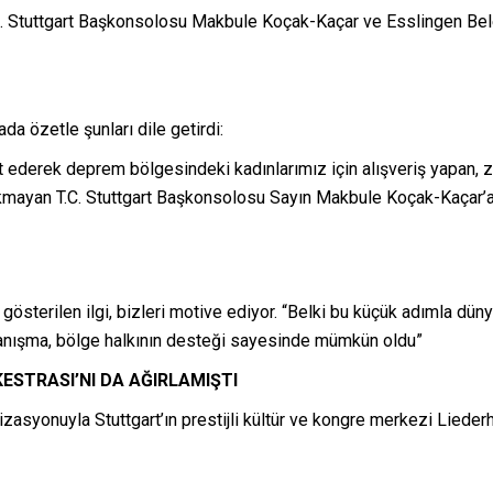
 T.C. Stuttgart Başkonsolosu Makbule Koçak-Kaçar ve Esslingen Be
da özetle şunları dile getirdi:
t ederek deprem bölgesindeki kadınlarımız için alışveriş yapan, 
rakmayan T.C. Stuttgart Başkonsolosu Sayın Makbule Koçak-Kaçar’
österilen ilgi, bizleri motive ediyor. “Belki bu küçük adımla dün
yanışma, bölge halkının desteği sayesinde mümkün oldu”
ESTRASI’NI DA AĞIRLAMIŞTI
zasyonuyla Stuttgart’ın prestijli kültür ve kongre merkezi Liede