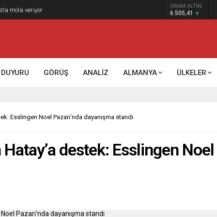
GRAM ALTIN
k kontrol mü, kolonializm mi?
6.505,41
DUYURU
GÖRÜŞ
ANALİZ
ALMANYA
ÜLKELER
tek: Esslingen Noel Pazarı’nda dayanışma standı
 Hatay’a destek: Esslingen Noe