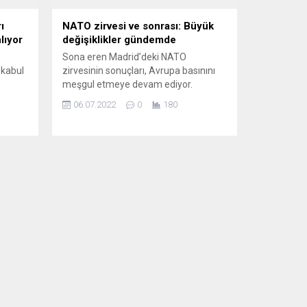
ı
NATO zirvesi ve sonrası: Büyük
lıyor
değişiklikler gündemde
Sona eren Madrid’deki NATO
 kabul
zirvesinin sonuçları, Avrupa basınını
meşgul etmeye devam ediyor.
Savunma ittifakının yeni stratejik
06.07.2022
0
180
ecek
konsepti uyarınca Rusya artık bir ortak
rka ve
değil, müşterek tehdit olarak
niden
görülecek. Kuzeye doğru
genişlemeye, silahlanmaya milyarlar
 insan
ayırmaya ve doğu kanadını
 fazla
güçlendirmeye karar verildi. NATO’nun
yor.
yeniden canlanması gerçekten ne
kadar önemli? VERSLO ŽİNİOS
(Litvanya) BEKLEME...