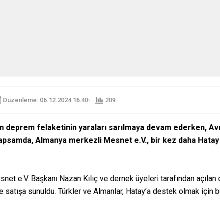
Düzenleme: 06.12.2024 16:40
209
eyen deprem felaketinin yaraları sarılmaya devam ederken, A
kapsamda, Almanya merkezli Mesnet e.V., bir kez daha Hatay 
et e.V. Başkanı Nazan Kılıç ve dernek üyeleri tarafından açılan d
ve satışa sunuldu. Türkler ve Almanlar, Hatay’a destek olmak için b