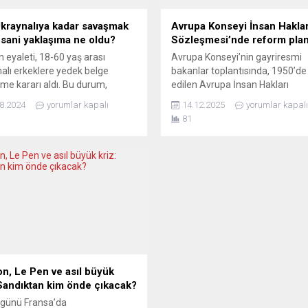
kraynalıya kadar savaşmak
Avrupa Konseyi İnsan Haklar
nsani yaklaşıma ne oldu?
Sözleşmesi’nde reform plan
 eyaleti, 18-60 yaş arası
Avrupa Konseyi’nin gayriresmi
alı erkeklere yedek belge
bakanlar toplantısında, 1950’de
e kararı aldı. Bu durum,
edilen Avrupa İnsan Hakları
alı erkeklerin zorunlu askerlik
Sözleşmesi’nin göç konularında
8.2024
yorumlar kapalı
14.12.2025
yorumlar kapalı
i için ülkeye dönmelerini
değiştirilmesi anlamına gelebil
81
irebilir. Hessen Çalışma ve
adımlar atıldı. İlk olarak Danima
İşler Bakanlığı’nın bu kararı,
İtalya’nın önayak olduğu bu “ye
esimler tarafından “makul”
kalibrasyon”, devletlere sınır
 değerlendirilse de,
kontrolleri, sınır dışı işlemleri ve
rmenler bu durumu “canavarca”
kaçakçılığıyla mücadelede daha
okrasi değerlerine aykırı olarak
hareket alanı sağlamayı hedefli
diriyor. Kararın arkasındaki...
GÜNCEL KOŞULLARA UYUM
SAĞLAYIN The...
n, Le Pen ve asıl büyük
 Sandıktan kim önde çıkacak?
 günü Fransa’da