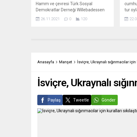
Hamm ve çevresi Türk Sosyal
cumhur
Demokratlar Derneği Willebadessen
tur oy
kasabasında üyelerine bir
göre 
26.11.2021
0
120
22.0
bilgilendirme semineri düzenledi.
Emmanu
Almanya Sosyal Demokrat Partisi’ne
sağda 
(SPD) yakın Friedrich-Ebert-Vakfı’nın
önünde
desteklediği Jägerhof Oteli’ndeki
dağıta
“Almanya’ya göçün 60’ıncı yılı” konulu
Mélenc
seminere, çoğunluğu birinci kuşaktan
sonucu 
yurttaşlarımız katıldı. Emekli sosyal
oynama
Anasayfa
Manşet
İsviçre, Ukraynalı sığınmacılar için k
danışman İbrahim Baysan ve Ahlen
Fransa’
Belediyesi Gençlik, Sosyal ve Uyum
Dairesi’nde görevli...
İsviçre, Ukraynalı sığınm
Paylaş
Tweetle
Gönder