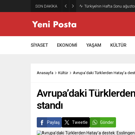
SON DAKİKA
Gazze’nin geleceği: Teknokrati
SİYASET
EKONOMİ
YAŞAM
KÜLTÜR
Anasayfa
Kültür
Avrupa’daki Türklerden Hatay’a des
Avrupa’daki Türklerden
standı
Paylaş
Tweetle
Gönder