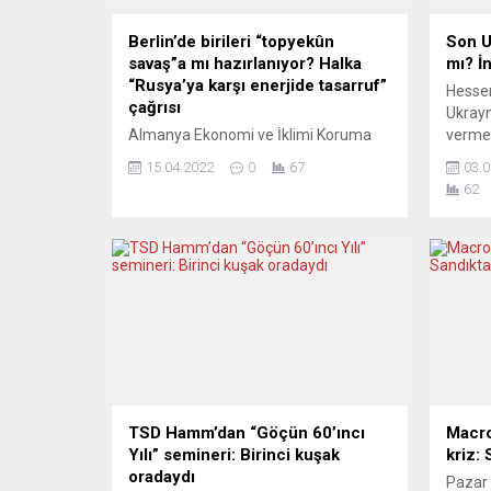
Berlin’de birileri “topyekûn
Son U
savaş”a mı hazırlanıyor? Halka
mı? İ
“Rusya’ya karşı enerjide tasarruf”
Hessen
çağrısı
Ukrayn
Almanya Ekonomi ve İklimi Koruma
vermem
Bakanı Robert Habeck, ülkesinin Rus
Ukrayn
15.04.2022
0
67
03.0
enerjisinin fişini çekebilmesi için
hizmet
62
Almanlardan enerji tasarrufu
gerekt
yapmaya başlamasını istedi. Alman
Sosyal 
hükümeti, Rusya’nın Ukrayna işgaline
bazı k
tepki olarak Almanya’yı Rus gazı,
olarak
kömürü ve petrolünden bağımsız hale
eleşti
getirme stratejisi izlerken, Ekonomi
ve dem
Bakanı Habeck, Funke Medya Grubuna
nitelen
bağlı gazetelere yaptığı açıklamada,
Alman...
TSD Hamm’dan “Göçün 60’ıncı
Macro
Yılı” semineri: Birinci kuşak
kriz:
oradaydı
Pazar