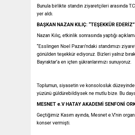
Bunula birlikte standın ziyaretçileri arasında
yer aldı.
BAŞKAN NAZAN KILIÇ: “TEŞEKKÜR EDERİZ”
Nazan Kılıç, etkinlik sonrasında yaptığı açıklama
“Esslingen Noel Pazarı’ndaki standımızı ziyare
gönülden teşekkür ediyoruz. Bizleri yalnız bı
Bayraktar’a en içten şükranlarımızı sunuyoruz.
Toplumun, siyasetin ve konsolosluk düzeyinde g
yüzünü güldürebildiysek ne mutlu bize. Bu da
MESNET e.V HATAY AKADEMİ SENFONİ ORK
Geçtiğimiz Kasım ayında, Mesnet e.V.’nin organi
konser vermişti.