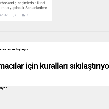
başkanlığı seçimlerinin ikinci
laması yapılacak. Son anketlere
görevdeki Cumhurbaşkanı
4.2022
0
98
el Macron, yüzde 55’le aşırı
görülen rakibi Marine Le Pen’in
. Le Pen zaferi Avrupa’yı
bilir. İlk oylamada solcu aday
hon’a oy verenlerin, seçim
üzerinde belirleyici bir rol
sı bekleniyor. Avrupa basını,
uralları sıkılaştırıyor
nın...
acılar için kuralları sıkılaştırıyo