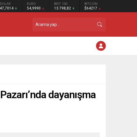
DOLAR
EURO
BIST 100
BITCOIN
47,7014
54,9990
13.798,82
$64217
l Pazarı’nda dayanışma