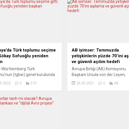
ya’da Türk toplumu seçime
AB iyimser: Temmuzda
: Gökay Sofuoğlu yeniden
yetişkinlerin yüzde 70’ini a
an
ve güvenli açılım hedefi
-Württemberg Türk
Avrupa Birliği (AB) Komisyonu
u’nun (tgbw) genel kurulunda
Başkanı Ursula von der Leyen,
n seçimde Gökay Sofuoğlu
koronavirüse (Covid-19) karşı
5.2022
0
313
26.05.2021
0
68
 daha başkan seçildi. Baden-
aşılamaların hızlandığını, tem
emberg Türk Toplumu
yetişkin nüfusun yüzde 70’inin
i’nin (tgbw) Genel Kurul
aşılanması ve AB ülkelerinin açı
tısı yapıldı. Derneğe üye olan
hedefine ulaşabileceklerini söyl
ivil Toplum kuruluşlarından
Ursula von der Leyen, Covid-19 s
erin katıldığı genel kurul
ve iklim değişikliğinin görüşüld
tısında yapılan seçimde Gökay
Liderler Zirvesi’nin bitiminde AB
lu tekrar başkan seçildi.
Konseyi Başkanı Charles Michel 