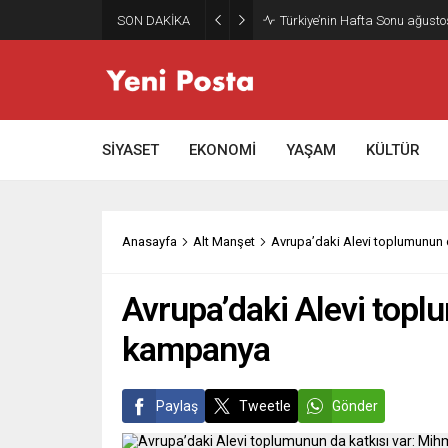
SON DAKİKA
Türkiye’nin Hafta Sonu ağusto
SİYASET
EKONOMİ
YAŞAM
KÜLTÜR
Anasayfa
Alt Manşet
Avrupa’daki Alevi toplumunun d
Avrupa’daki Alevi toplu
kampanya
Paylaş
Tweetle
Gönder