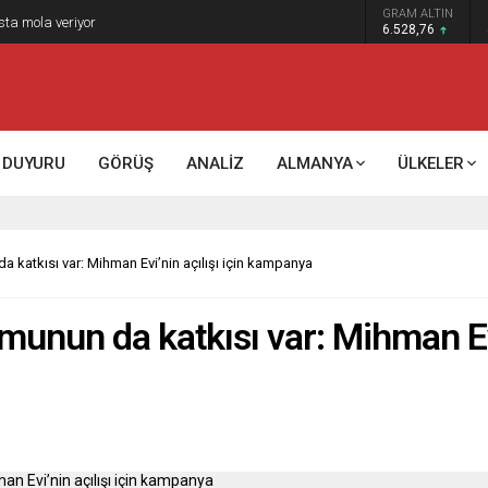
GRAM ALTIN
sta mola veriyor
6.528,76
DUYURU
GÖRÜŞ
ANALİZ
ALMANYA
ÜLKELER
a katkısı var: Mihman Evi’nin açılışı için kampanya
munun da katkısı var: Mihman Evi’