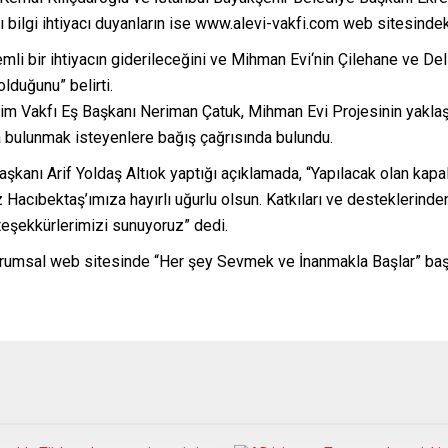
 bilgi ihtiyacı duyanların ise www.alevi-vakfi.com web sitesindeki 
li bir ihtiyacın giderileceğini ve Mihman Evi‘nin Çilehane ve Del
lduğunu” belirti.
tim Vakfı Eş Başkanı Neriman Çatuk, Mihman Evi Projesinin yaklaşı
bulunmak isteyenlere bağış çağrısında bulundu.
Başkanı Arif Yoldaş Altıok yaptığı açıklamada, “Yapılacak olan ka
Hacıbektaş’ımıza hayırlı uğurlu olsun. Katkıları ve desteklerinde
teşekkürlerimizi sunuyoruz” dedi.
rumsal web sitesinde “Her şey Sevmek ve İnanmakla Başlar” başlı