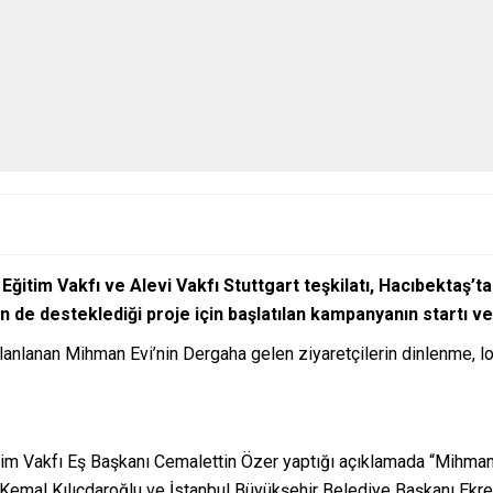
ğitim Vakfı ve Alevi Vakfı Stuttgart teşkilatı, Hacıbektaş’t
 de desteklediği proje için başlatılan kampanyanın startı ver
lanlanan Mihman Evi’nin Dergaha gelen ziyaretçilerin dinlenme, l
tim Vakfı Eş Başkanı Cemalettin Özer yaptığı açıklamada “Mihman
ı Kemal Kılıçdaroğlu ve İstanbul Büyükşehir Belediye Başkanı Ekre