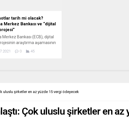
m kurulu üyeliklerine ise Oya
birlikte açıklamalarda bulundu...
, Halil Karaçoban,...
otlar tarih mi olacak?
a Merkez Bankası ve “dijital
projesi”
 Merkez Bankası (ECB), dijital
rojesinin araştırma aşamasının
lmasına karar verildiğini bildirdi.
7.2021
0
45
a Merkez Bankası’ndan yapılan
mada, dijital avro projesinin
abilirliğinin araştırılması için 24
bir sürecin başlatılmasına karar
iği duyuruldu. Açıklamada, bu
e dijital avronun nasıl
anacağının, Avro Bölgesi’ndeki
ok uluslu şirketler en az yüzde 15 vergi ödeyecek
e nasıl sunulacağının ve dijital
riminin ileride olası...
laştı: Çok uluslu şirketler en az