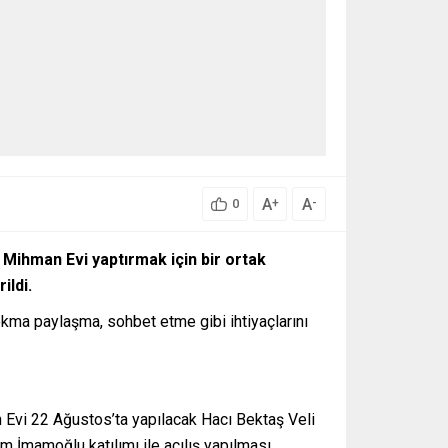
A
A
+
-
0
a Mihman Evi yaptırmak için bir ortak
ildi.
okma paylaşma, sohbet etme gibi ihtiyaçlarını
 Evi 22 Ağustos’ta yapılacak Hacı Bektaş Veli
m İmamoğlu katılımı ile açılış yapılması