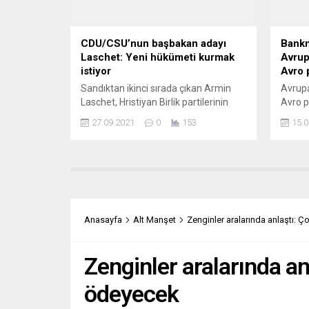
Yöneti
Poyraz
CDU/CSU’nun başbakan adayı
Bankn
Laschet: Yeni hükümeti kurmak
Avrup
istiyor
Avro 
Sandıktan ikinci sırada çıkan Armin
Avrupa
Laschet, Hristiyan Birlik partilerinin
Avro p
öncülüğünde bir koalisyon kurmak için
başlatı
27.09.2021
0
153
15.0
elinden geleni yapacağını söyledi
Avrup
Almanya’da Hristiyan Birlik (CDU/CSU)
açıkla
partilerinin başbakan adayı Armin
uygulan
Laschet, CDU/CSU’nun öncülüğünde
aylık 
bir koalisyon kurmak için elinden
verild
geleni yapacağını belirtti. Laschet, ilk
süreçt
sandık çıkış anketlerinin
tasarl
Anasayfa
Alt Manşet
Zenginler aralarında anlaştı: Ç
açıklanmasının ardından başkent
herkes
Berlin’de, CDU Genel Merkezi’nde
para bi
açıklamalarda...
Zenginler aralarında an
ödeyecek