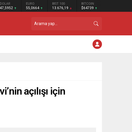
DOLAR
EURO
BIST 100
BITCOIN
47,5952
55,0664
13.676,19
$64739
nin açılışı için