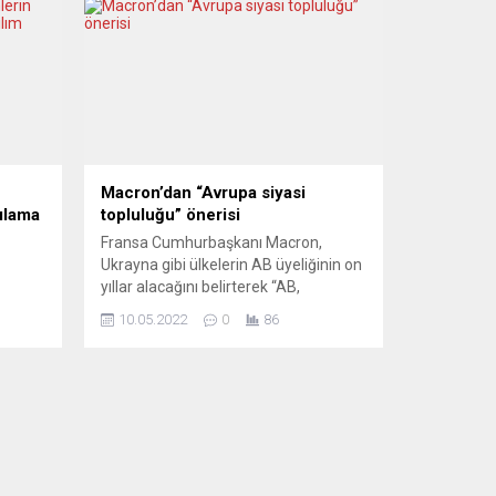
Macron’dan “Avrupa siyasi
şılama
topluluğu” önerisi
Fransa Cumhurbaşkanı Macron,
Ukrayna gibi ülkelerin AB üyeliğinin on
yıllar alacağını belirterek “AB,
Avrupa’yı düzenleyen tek kurum
10.05.2022
0
86
muzda
olamaz” dedi. Macron AB’de kurumsal
reform çağrılarına da destek verdi. 9
lması
Mayıs Avrupa Günü’ne Avrupa Birliği
edi.
içindeki kurumsal değişiklik
algını
tartışmaları ve Fransa Cumhurbaşkanı
üğü AB
Emmanuel Macron’un “Avrupa siyasi
topluluğu” kurulması önerisi
ile
damgasını vurdu. Avrupa