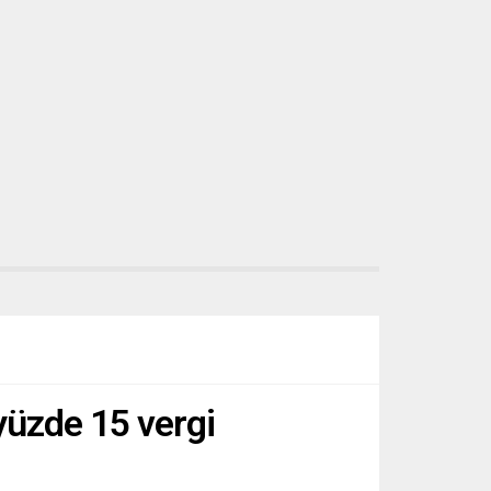
.
Parlamentosu’nda (AP)...
 yüzde 15 vergi