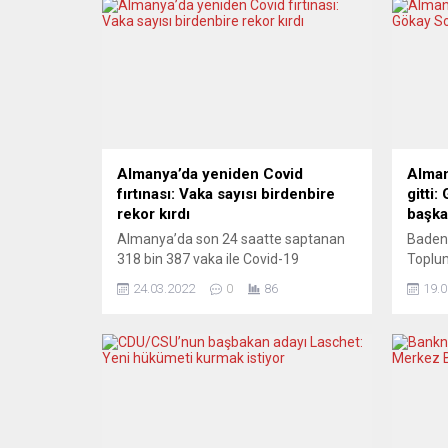
Almanya’da yeniden Covid
Alman
fırtınası: Vaka sayısı birdenbire
gitti
rekor kırdı
başk
Almanya’da son 24 saatte saptanan
Baden
318 bin 387 vaka ile Covid-19
Toplum
salgınında en yüksek günlük vaka
yapıla
24.03.2022
0
86
19.0
sayısı kaydedildi. Robert Koch
birkez
Enstitüsünden yapılan açıklamada,
Württ
Almanya’da toplam Covid-19 vaka
Derneğ
sayısı 19 milyon 597 bine yükseldi.
Toplan
Son 24 saatte 318 bin 387 kişiye
Türk S
Covid-19 tanısı koyulmasıyla salgının
delegel
başından bu yana en yüksek...
toplan
Sofuoğ