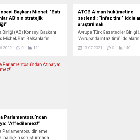
nseyi Başkanı Michel: “Batı
ATGB Alman hükümetine
lar AB’nin stratejik
seslendi: “İnfaz timi” iddiala
iği”
araştırılmalı
 Birliği (AB) Konseyi Başkanı
Avrupa Türk Gazeteciler Birliği
s Michel, Batı Balkanlar’ın
“Avrupa’da infaz timi” iddiaların
 stratejik önceliği olduğunu
işaret eden bir basın bildirisi
6.2022
0
111
13.07.2021
0
140
i. Michel, resmi temaslarda
yayınlayarak Alman hükümetin
ak üzere geldiği Karadağ’ın
açıklama istedi. Bildiride “Erk A
ti Podgorica’da
saldırısı tüm boyutlarıyla aydınlat
başkanı Milo Djukanovic ile
denildi ve Berlin’e “Almanya’dak
basın toplantısı düzenledi.
Türkiye kökenli gazeteciler hed
’ya yaptırım uygulama
mi?” sorusu yöneltildi. Avrupa’d
nda AB ile uyumlu hareket
görev yapan Türkiye kökenli
aradağ’a teşekkür eden Michel,
gazetecilerin meslek örgütü AT
maya varılan 6 yaptırım
araştırmacı-gazeteci Erk Acare
le Rus...
yönelik...
a Parlamentosu’ndan
’ya: “Affedilemez!”
a Parlamentosu dinleme
lına ilişkin soruşturmada