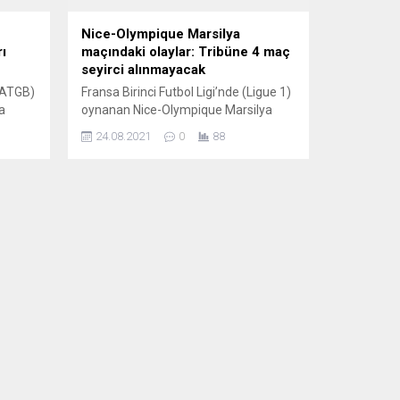
Nice-Olympique Marsilya
rı
maçındaki olaylar: Tribüne 4 maç
seyirci alınmayacak
 (ATGB)
Fransa Birinci Futbol Ligi’nde (Ligue 1)
a
oynanan Nice-Olympique Marsilya
karşılaşmasında çıkan olaylar
24.08.2021
0
88
den
nedeniyle Marsilyalı Dimitri Payet’e
carer
bazı maddelerin fırlatıldığı tribüne 4
ılsın”
maç seyircinin alınmayacağı bildirildi.
i
Alpes-Maritimes Valisi Bernard
efte
Gonzalez, yaptığı açıklamada, Nice
a
taraftarlarının korner kullanmak üzere
sahanın köşesinde bulunan Dimitri
GB,
Payet’e şişelerin fırlatıldığı tribüne 4
r’e
maç seyircinin alınmayacağını belirtti.
Öte...