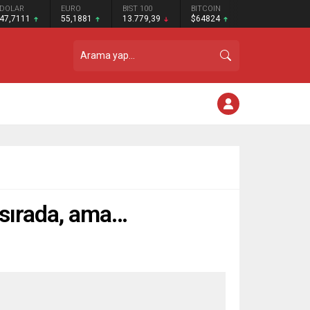
DOLAR
EURO
BIST 100
BITCOIN
47,7111
55,1881
13.779,39
$64824
 sırada, ama…