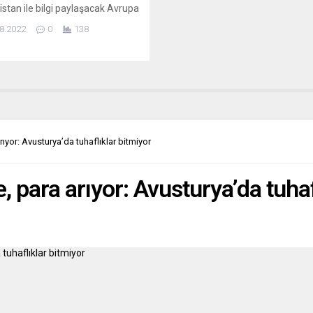
stan ile bilgi paylaşacak Avrupa
mentosu (AP) Başkanı Roberta
8.2022
0
138
a’nın Yunanistan’daki dinleme
lında AP milletvekili de olan
lideri Nikos Andrulakis’in yasa
kilde takip edilmesini
ilemez” ve “hoş görülemez”
u bildirildi. Metsola’nın sözcüsü
as, AA’ya konuyla ilgili
masında, AP Başkanı’nın
arıyor: Avusturya’da tuhaflıklar bitmiyor
ı milletvekillerinin...
e, para arıyor: Avusturya’da tuha