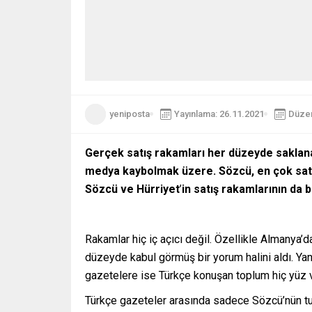
yeniposta
Yayınlama: 26.11.2021
Düzen
Gerçek satış rakamları her düzeyde saklan
medya kaybolmak üzere. Sözcü, en çok sat
Sözcü ve Hürriyet
’
in
satış rakamlarının da b
Rakamlar hiç iç açıcı değil. Özellikle Almanya’d
düzeyde kabul görmüş bir yorum halini aldı. Ya
gazetelere ise Türkçe konuşan toplum hiç yüz 
Türkçe gazeteler arasında sadece Sözcü’nün tut