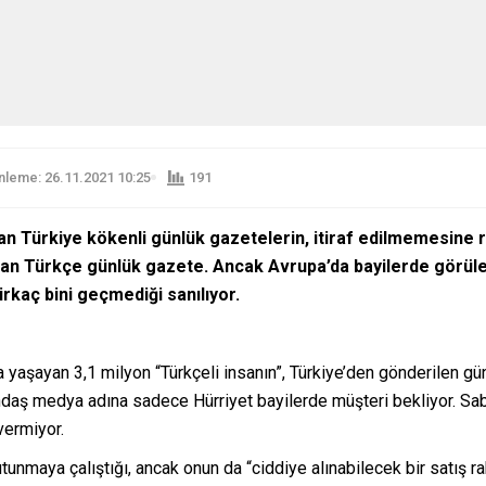
leme: 26.11.2021 10:25
191
an Türkiye kökenli günlük gazetelerin, itiraf edilmemesine
an Türkçe günlük gazete. Ancak Avrupa
’da bayilerde görül
irkaç bini geçmediği sanılıyor.
a yaşayan 3,1 milyon “Türkçeli insanın”, Türkiye’den gönderilen gün
ndaş medya adına sadece Hürriyet bayilerde müşteri bekliyor. Sa
vermiyor.
unmaya çalıştığı, ancak onun da “ciddiye alınabilecek bir satış 