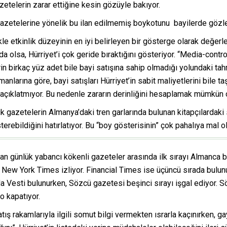
zetelerin zarar ettiğine kesin gözüyle bakıyor.
azetelerine yönelik bu ilan edilmemiş boykotunu bayilerde gözl
e etkinlik düzeyinin en iyi belirleyen bir gösterge olarak değerlen
da olsa, Hürriyet’i çok geride bıraktığını gösteriyor. “Media-contro
n birkaç yüz adet bile bayi satışına sahip olmadığı yolundaki tahmin
nlarına göre, bayi satışları Hürriyet’in sabit maliyetlerini bile 
 açıklatmıyor. Bu nedenle zararın derinliğini hesaplamak mümkün o
k gazetelerin Almanya’daki tren garlarında bulunan kitapçılardaki
bildiğini hatırlatıyor. Bu “boy gösterisinin” çok pahalıya mal oldu
an günlük yabancı kökenli gazeteler arasında ilk sırayı Almanca 
 New York Times izliyor. Financial Times ise üçüncü sırada bulun
 Vesti bulunurken, Sözcü gazetesi beşinci sırayı işgal ediyor. Söz
o kapatıyor.
tış rakamlarıyla ilgili somut bilgi vermekten ısrarla kaçınırken, g