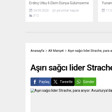
Erdinç Utku 6 Ekim Dünya Gülümseme
Yunani
Günü’nde “Nasrettin Hoca ile
Parla
24.09.2023
yorumlar kapalı
17.0
dayanışma etkinliği” düzenliyor.
Metsol
312
Nasrettin Hoca dostları Chaussee de
skanda
Haecht caddesi(No 128) ile Rue
PASOK 
L’Olivier sokağının kesiştiği köşede
dışı şe
bulunan heykelin önünde buluşup
“affed
karikatürlü taşlamalı eğlenceli bir
bulduğ
etkinlik yapıp taleplerini dile
Jüri La
getirecekler. BRÜKSEL’İN ÇÖP BEKÇİSİ
açıkla
Anasayfa
Alt Manşet
Aşırı sağcı lider Strache, para 
YAPTILAR Aynı zamanda...
Avrupal
Aşırı sağcı lider Strach
Paylaş
Tweetle
Gönder