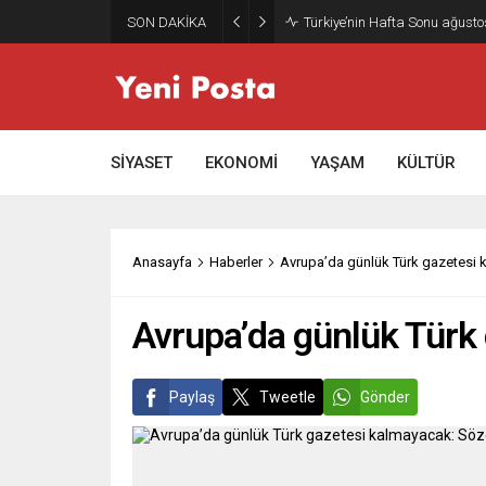
SON DAKİKA
Gazze’nin geleceği: Teknokrati
SİYASET
EKONOMİ
YAŞAM
KÜLTÜR
Anasayfa
Haberler
Avrupa’da günlük Türk gazetesi 
Avrupa’da günlük Türk 
Paylaş
Tweetle
Gönder