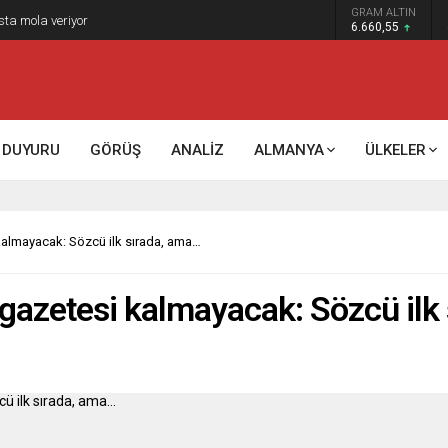
GRAM ALTIN
k kontrol mü, kolonializm mi?
6.660,55
DUYURU
GÖRÜŞ
ANALİZ
ALMANYA
ÜLKELER
kalmayacak: Sözcü ilk sırada, ama…
gazetesi kalmayacak: Sözcü ilk