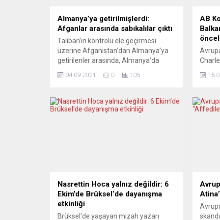
Almanya’ya getirilmişlerdi:
AB Ko
Afganlar arasında sabıkalılar çıktı
Balkan
öncel
Taliban’ın kontrolü ele geçirmesi
üzerine Afganistan’dan Almanya’ya
Avrupa
getirilenler arasında, Almanya’da
Charle
poliste kaydı bulunanlar olduğu
AB’nin
04.09.2021
0
105
15.0
bildirildi. Şu ana dek bu bağlamda 20
söyled
kişi tespit edildi. Almanya İçişleri
bulunm
Bakanı Horst Seehofer, gelen
başken
Afganlar arasında şimdiye kadar
Cumhur
“güvenlik açısından önemli” ibaresiyle
ortak 
tanınan 20 kişi tespit edildiğini dile
Rusya
getirdi. Bakan Seehofer, söz konusu
konusu
20 kişiden...
eden K
“Anlaş
paketiy
Nasrettin Hoca yalnız değildir: 6
Avrup
Ekim’de Brüksel‘de dayanışma
Atina
etkinliği
Avrup
Brüksel’de yaşayan mizah yazarı
skanda