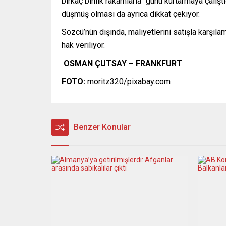
birkaç binlik rakamlarla “günü kurtarmaya çalıştı
düşmüş olması da ayrıca dikkat çekiyor.
Sözcü’nün dışında, maliyetlerini satışla karşıl
hak veriliyor.
OSMAN ÇUTSAY – FRANKFURT
FOTO:
moritz320/pixabay.com
Benzer Konular