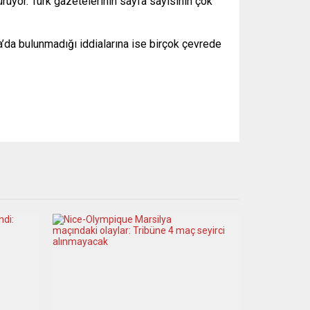
sürüyor. Türk gazetelerinin sayfa sayısının çok
pa’da bulunmadığı iddialarına ise birçok çevrede