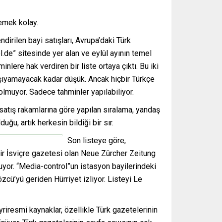
emek kolay.
dirilen bayi satışları, Avrupa’daki Türk
l.de” sitesinde yer alan ve eylül ayının temel
lere hak verdiren bir liste ortaya çıktı. Bu iki
taşıyamayacak kadar düşük. Ancak hiçbir Türkçe
lmuyor. Sadece tahminler yapılabiliyor.
 satış rakamlarına göre yapılan sıralama, yandaş
ğu, artık herkesin bildiği bir sır.
Son listeye göre,
bir İsviçre gazetesi olan Neue Zürcher Zeitung
uyor. “Media-control”un istasyon bayilerindeki
cü’yü geriden Hürriyet izliyor. Listeyi Le
ayriresmi kaynaklar, özellikle Türk gazetelerinin