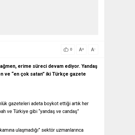
A
A
+
-
0
 rağmen, erime süreci devam ediyor. Yandaş
en ve “en çok satan” iki Türkçe gazete
lük gazeteleri adeta boykot ettiği artık her
bah ve Türkiye gibi “yandaş ve candaş”
rakamına ulaşmadığı” sektör uzmanlarınca