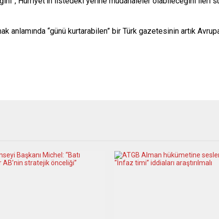
ğını”, Hürriyet’in listedeki yerine müdahaleler olabileceğini ileri 
amak anlamında “günü kurtarabilen” bir Türk gazetesinin artık Avru