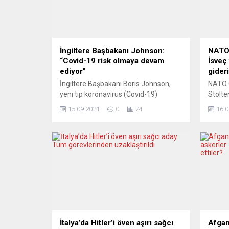
İngiltere Başbakanı Johnson:
NATO’
“Covid-19 risk olmaya devam
İsveç
ediyor”
gider
İngiltere Başbakanı Boris Johnson,
NATO 
yeni tip koronavirüs (Covid-19)
Stolte
salgınının hâlâ bir risk olmaya devam
Finland
15.09.2021
0
74
16.0
ettiğini belirtti, henüz aşı olmayanların
getirdi
aşılarını yaptırmaları çağrısında
gecikt
bulundu. Johnson, Covid-19’la
alabil
mücadelede İngiltere’nin kış planına
Stolte
ilişkin, baş tıp görevlisi Prof. Chris
Berlin
Whitty ve hükümetin bilim danışmanı
Bakanl
Patrick Vallance ile basın toplantısı
sonras
düzenledi. Covid-19 salgınının,
Annale
İngiltere için...
toplan
İsveç’
başvuru
İtalya’da Hitler’i öven aşırı sağcı
Afgan