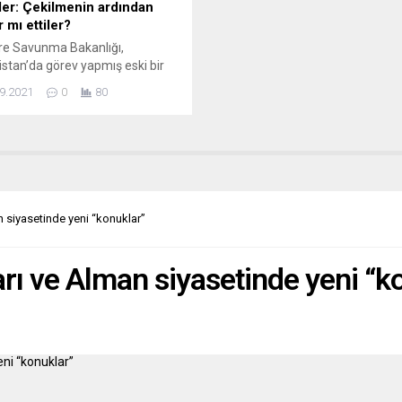
ler: Çekilmenin ardından
r mı ettiler?
ere Savunma Bakanlığı,
stan’da görev yapmış eski bir
z askerin intihar mektubunun
9.2021
0
80
l medyada yayımlanması
, İngiliz Silahlı Kuvvetleri ile
un doğruluğuna ilişkin
e başlattıklarını bildirdi.
ığın Basın Ofisi, Twitter’dan
ı açıklamada, “Sosyal medyada
anan ve Afganistan’da görev
 siyasetinde yeni “konuklar”
eski bir askere ait olduğu iddia
 intihar mektubundan
arız. Savunma...
rı ve Alman siyasetinde yeni “k