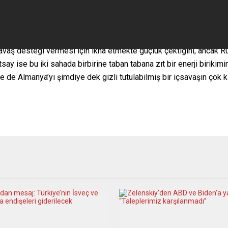
 savaş desteği vermesi için ikna etmekte güçlük çektiğini, ancak 
say ise bu iki sahada birbirine taban tabana zıt bir enerji biriki
le de Almanya’yı şimdiye dek gizli tutulabilmiş bir içsavaşın çok k