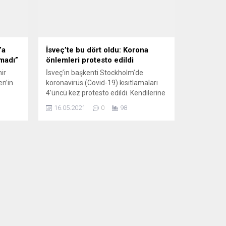
’a
İsveç’te bu dört oldu: Korona
nmadı”
önlemleri protesto edildi
ir
İsveç’in başkenti Stockholm’de
en’in
koronavirüs (Covid-19) kısıtlamaları
4’üncü kez protesto edildi. Kendilerine
atının
“Milenyum” ismini veren grubun
16.05.2021
0
98
diğine
yüzlerce üyesi Stockholm’ün
Kungstragarden Meydanı’nda
i
toplandı. Maske ve sosyal mesafe
lman
kurallarına uyulmadığı gözlenen
gösteride, siyasetçiler aleyhinde
sloganlar atıldı. İKİ AYDA 4 PROTESTO
Grubun lideri Filip Sjöström, iki ay
iyor ve
içinde 4’üncü kez Covid-19
kısıtlamalarını protesto ettiklerini...