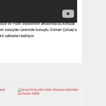
Rusya ve Putin siyasetinin arkasında bu konuda
minin sonuçları üzerinde konuştu. Osman Çutsay’a
irli sahneleri bekliyor.