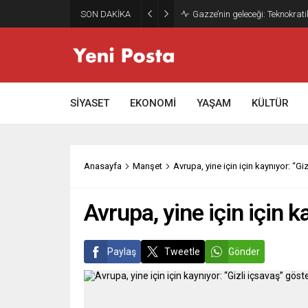
SON DAKİKA
Gazze’nin geleceği: Teknokrati
SİYASET
EKONOMİ
YAŞAM
KÜLTÜR
Anasayfa
Manşet
Avrupa, yine için için kaynıyor: “G
Avrupa, yine için için k
Paylaş
Tweetle
Gönder