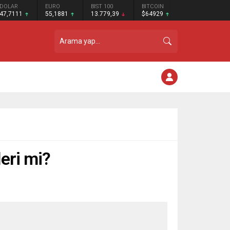
DOLAR
EURO
BIST 100
BITCOIN
47,7111
55,1881
13.779,39
$64929
leri mi?