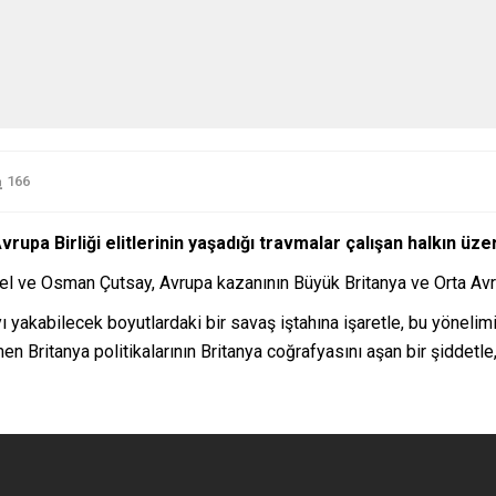
166
upa Birliği elitlerinin yaşadığı travmalar çalışan halkın üzeri
bel ve Osman Çutsay, Avrupa kazanının Büyük Britanya ve Orta Avru
tayı yakabilecek boyutlardaki bir savaş iştahına işaretle, bu yönel
 Britanya politikalarının Britanya coğrafyasını aşan bir şiddetle,