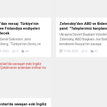
dan mesaj: Türkiye’nin
Zelenskiy’den ABD ve Biden
 ve Finlandiya endişeleri
yanıt: “Taleplerimiz karşıla
ilecek
Ukrayna Devlet Başkanı Volodim
Genel Sekreteri Jens
Zelenskiy, ABD Başkanı Joe Bid
nberg, ”Türkiye’nin (İsveç ve
kendisinin Rusya’nın savaşa
iya’nın üyeliğiyle ilgili) dile
hazırlandığına dair ABD istihbar
5.2022
0
64
15.06.2022
0
67
ği endişeleri, üyelik sürecini
ulaştığı bilgileri duymak isteme
irmeyecek şekilde ele
ilişkin sözlerine, Ukrayna’nın
eceğimizden eminim” dedi. Jens
taleplerinin yerine getirilmediğin
nberg, Almanya’nın başkenti
söyledi. Volodimir Zelenskiy, A
’de düzenlenen NATO Dışişleri
ZDF televizyon kanalına verdiği
arı Gayriresmi Toplantısı
röportajda Biden’in sözlerinin
ında Almanya Dışişleri Bakanı
hatırlatılması üzerine, “Ukrayna
na Baerbock ile ortak basın
tarafının bir soru sorması gerek
tısında konuştu. Finlandiya ve
bu sorunun hem birçok...
in muhtemel üyelik
larıyla...
istan’da savaşan eski İngiliz