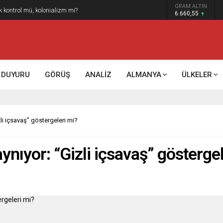
GRAM ALTIN
k kontrol mü, kolonializm mi?
6.660,55
DUYURU
GÖRÜŞ
ANALİZ
ALMANYA
ÜLKELER
izli içsavaş” göstergeleri mi?
aynıyor: “Gizli içsavaş” gösterge