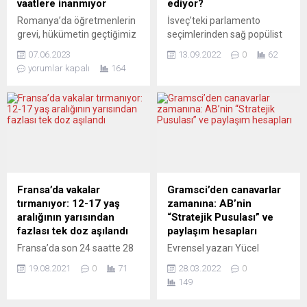
vaatlere inanmıyor
ediyor?
yatırımlarının
26 Eylül’deki genel
Romanya’da öğretmenlerin
İsveç’teki parlamento
sınıflandırılmasına ilişkin
seçimlerde...
grevi, hükümetin geçtiğimiz
seçimlerinden sağ popülist
yeni kuralları içeren
hafta bir acil durum
İsveç Demokratları (SD)
düzenleme taslağına ilişkin
07.06.2023
13.09.2022
0
62
kararnamesiyle maaşları
büyük güç kazanarak çıktı
görüş belirtme süresinin
yorumlar kapalı
164
derhal artırmasına ve
ve iktidardaki Sosyal
sona...
önümüzdeki birkaç yıl içinde
Demokratların ardından
daha da yükselteceğini ilan
ikinci büyük parti oldu.
etmesine rağmen devam
Pazartesi sabahı oluşan ilk
ediyor. Halen pek çok grevci,
tabloya göre solcu
taleplerinin karşılanmadığını
hükümetin yerini
düşünüyor ve hükümetin
muhafazakârlar, liberaller
vaatlerine inanmıyor. Ülke
ve aşırı sağcılardan oluşan
basını grevcilerden yana
bir cephe alabilir. Nihai
Fransa’da vakalar
Gramsci’den canavarlar
gözüküyor.REPUBLİCA.RO
sonuçların çarşamba günü
tırmanıyor: 12-17 yaş
zamanına: AB’nin
(Romanya)Iohannis tam bir
açıklanması bekleniyor.
aralığının yarısından
“Stratejik Pusulası” ve
hayal kırıklığıYazar Radu
EXPRESSEN (İsveç)
fazlası tek doz aşılandı
paylaşım hesapları
Vancu, verilen...
KUTUPLAŞMAYI AŞIN VE...
Fransa’da son 24 saatte 28
Evrensel yazarı Yücel
bin 405 kişiye yeni tip
Özdemir, “Rusya’nın
19.08.2021
0
71
28.03.2022
0
koronavirüs tanısı konuldu.
Ukrayna’ya yönelik işgal
149
Halk Sağlığı Kurumunun
harekâtı birinci ayını
açıkladığı verilere göre, son
doldurdu. Tam birinci aya