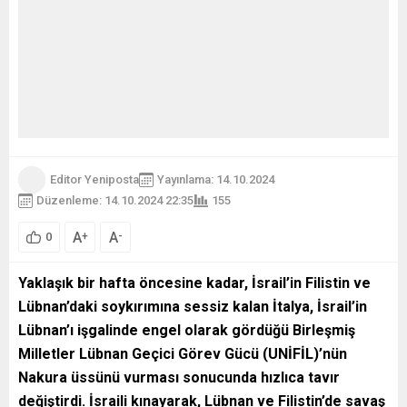
Editor Yeniposta
Yayınlama: 14.10.2024
Düzenleme: 14.10.2024 22:35
155
A
A
+
-
0
Yaklaşık bir hafta öncesine kadar, İsrail’in Filistin ve
Lübnan’daki soykırımına sessiz kalan İtalya, İsrail’in
Lübnan’ı işgalinde engel olarak gördüğü Birleşmiş
Milletler Lübnan Geçici Görev Gücü (UNİFİL)’nün
Nakura üssünü vurması sonucunda hızlıca tavır
değiştirdi. İsraili kınayarak, Lübnan ve Filistin’de savaş