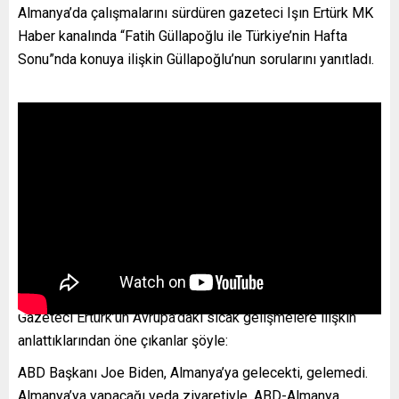
Almanya’da çalışmalarını sürdüren gazeteci Işın Ertürk MK
Haber kanalında “Fatih Güllapoğlu ile Türkiye’nin Hafta
Sonu”nda konuya ilişkin Güllapoğlu’nun sorularını yanıtladı.
Gazeteci Ertürk’ün Avrupa’daki sıcak gelişmelere ilişkin
anlattıklarından öne çıkanlar şöyle:
ABD Başkanı Joe Biden, Almanya’ya gelecekti, gelemedi.
Almanya’ya yapacağı veda ziyaretiyle, ABD-Almanya