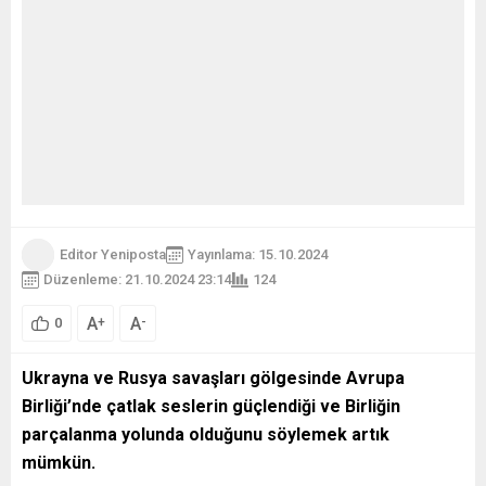
Editor Yeniposta
Yayınlama: 15.10.2024
Düzenleme: 21.10.2024 23:14
124
A
A
+
-
0
Ukrayna ve Rusya savaşları gölgesinde Avrupa
Birliği’nde çatlak seslerin güçlendiği ve Birliğin
parçalanma yolunda olduğunu söylemek artık
mümkün.