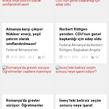
Almanya karşı çıkıyor:
Norbert Röttgen
Nükleer enerji, yeşil
yeniden: CDU’nun genel
yatırım olarak
başkanlığı için aday oldu
sınıflandırılmasın!
Federal Almanya’da Norbert
Federal Almanya’nın,
Röttgen, Başbakan Angela
Avrupa Birliği (AB)
Merkel’in başbakanlığı
22.01.2022
0
82
12.11.2021
0
94
Komisyonu’nun, nükleer
devretmeye hazırlandığı bu
enerjiyi “yeşil yatırım“ olarak
günlerde, Hıristiyan
sınıflandırmak istemesine
Demokrat Birlik Partisi’nin
olumsuz yanıt vereceği
(CDU) genel başkanlığı için
bildirildi. Federal Alman
bir kez daha aday olduğunu
Hükümet Sözcü Yardımcısı
açıkladı. Norbert Röttgen,
Christine Hoffmann,
Berlin’de düzenlediği basın
Berlin’de düzenlen basın
toplantısında, CDU Genel
toplantısında, AB üyesi
Başkanı Armin Laschet’in
Romanya’da grevler
İsveç’teki belirsiz seçim
ülkelerin, AB Komisyonu’nun
yerine genel başkan olmak
sürüyor: Öğretmenler
sonucu neye işaret
üye ülkelerdeki enerji
istediğini söyledi. CDU’nun