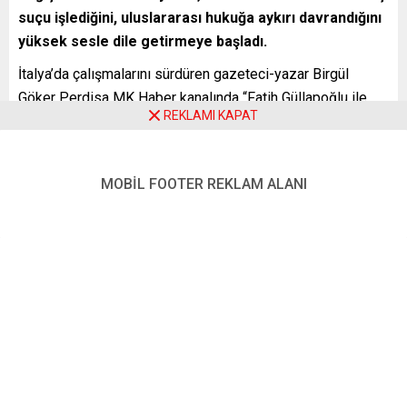
suçu işlediğini, uluslararası hukuğa aykırı davrandığını
yüksek sesle dile getirmeye başladı.
İtalya’da çalışmalarını sürdüren gazeteci-yazar Birgül
Göker Perdisa MK Haber kanalında “Fatih Güllapoğlu ile
REKLAMI KAPAT
Türkiye’nin Gündemi”nde konuya ilişkin Güllapoğlu’nun
sorularını yanıtladı.
MOBİL FOOTER REKLAM ALANI