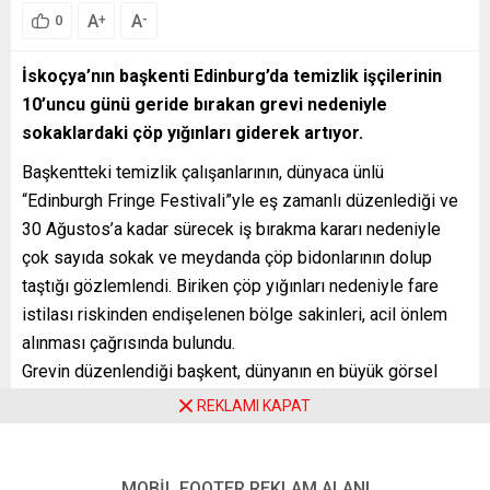
A
A
+
-
0
İskoçya’nın başkenti Edinburg’da temizlik işçilerinin
10’uncu günü geride bırakan grevi nedeniyle
sokaklardaki çöp yığınları giderek artıyor.
Başkentteki temizlik çalışanlarının, dünyaca ünlü
“Edinburgh Fringe Festivali”yle eş zamanlı düzenlediği ve
30 Ağustos’a kadar sürecek iş bırakma kararı nedeniyle
çok sayıda sokak ve meydanda çöp bidonlarının dolup
taştığı gözlemlendi. Biriken çöp yığınları nedeniyle fare
istilası riskinden endişelenen bölge sakinleri, acil önlem
alınması çağrısında bulundu.
Grevin düzenlendiği başkent, dünyanın en büyük görsel
sanat etkinliği sayılan Edinburgh Fringe Festivali nedeniyle
REKLAMI KAPAT
çok sayıda yerli ve yabancı ziyaretçinin yanı sıra birçok
sanatçıyı ağırlıyor.
HENÜZ UZLAŞI YOK
MOBİL FOOTER REKLAM ALANI