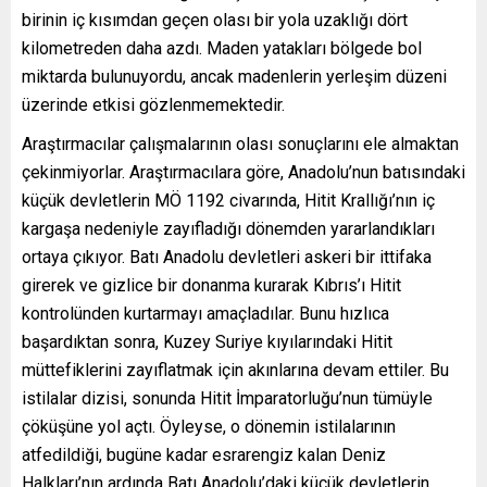
birinin iç kısımdan geçen olası bir yola uzaklığı dört
kilometreden daha azdı. Maden yatakları bölgede bol
miktarda bulunuyordu, ancak madenlerin yerleşim düzeni
üzerinde etkisi gözlenmemektedir.
Araştırmacılar çalışmalarının olası sonuçlarını ele almaktan
çekinmiyorlar. Araştırmacılara göre, Anadolu’nun batısındaki
küçük devletlerin MÖ 1192 civarında, Hitit Krallığı’nın iç
kargaşa nedeniyle zayıfladığı dönemden yararlandıkları
ortaya çıkıyor. Batı Anadolu devletleri askeri bir ittifaka
girerek ve gizlice bir donanma kurarak Kıbrıs’ı Hitit
kontrolünden kurtarmayı amaçladılar. Bunu hızlıca
başardıktan sonra, Kuzey Suriye kıyılarındaki Hitit
müttefiklerini zayıflatmak için akınlarına devam ettiler. Bu
istilalar dizisi, sonunda Hitit İmparatorluğu’nun tümüyle
çöküşüne yol açtı. Öyleyse, o dönemin istilalarının
atfedildiği, bugüne kadar esrarengiz kalan Deniz
Halkları’nın ardında Batı Anadolu’daki küçük devletlerin