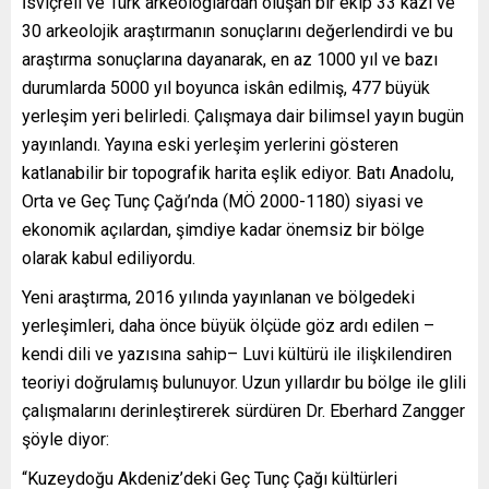
İsviçreli ve Türk arkeologlardan oluşan bir ekip 33 kazı ve
30 arkeolojik araştırmanın sonuçlarını değerlendirdi ve bu
araştırma sonuçlarına dayanarak, en az 1000 yıl ve bazı
durumlarda 5000 yıl boyunca iskân edilmiş, 477 büyük
yerleşim yeri belirledi. Çalışmaya dair bilimsel yayın bugün
yayınlandı. Yayına eski yerleşim yerlerini gösteren
katlanabilir bir topografik harita eşlik ediyor. Batı Anadolu,
Orta ve Geç Tunç Çağı’nda (MÖ 2000-1180) siyasi ve
ekonomik açılardan, şimdiye kadar önemsiz bir bölge
olarak kabul ediliyordu.
Yeni araştırma, 2016 yılında yayınlanan ve bölgedeki
yerleşimleri, daha önce büyük ölçüde göz ardı edilen –
kendi dili ve yazısına sahip– Luvi kültürü ile ilişkilendiren
teoriyi doğrulamış bulunuyor. Uzun yıllardır bu bölge ile glili
çalışmalarını derinleştirerek sürdüren Dr. Eberhard Zangger
şöyle diyor:
“Kuzeydoğu Akdeniz’deki Geç Tunç Çağı kültürleri