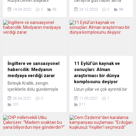
Rusya Devlet Başkanı
Ukrayna gizli haber alma
Vladimir Putin, savaşla ilgili
örgütünün Danimarkalı yıldız
14.04.2022
0
93
24.12.2022
0
98
joker kartlarını yavaş yavaş
gazeteci Matilde Kimer’in
masaya koymaya başlıyor.
akreditasyon başvurusunu
Putin, Batı’yı ve milyonlarca
reddettiği, bunu istiyorsa
Avrupalıyı “gerçek bir enerji
“Ukrayna hakkında olumlu
krizi” ile tehdit ediyor.
haber yazma” şartını ileri
Zelenskiy ise savaşın
sürdüğü ülkede manşetlere
Avrupa’ya yayılmasına karşı
bomba gibi düştü. Alman
uyarıda bulunuyor. Bu arada
medyası olayı “bilmiyor”.
ABD Başkanı Joe Biden, Rus
Alman medyasının
İngiltere ve sansasyonel
11 Eylül’ün kaynak ve
askeri operasyonlarını ilk
neredeyse tamamı,
habercilik: Medyanın
sonuçları: Alman
kez “soykırım” olarak
Ukrayna’nın Danimarkalı
medyaya verdiği zarar
araştırmacı bir dünya
nitelemesiyle dikkatleri...
ünlü gazeteci Matilda
komplosunu deşiyor
Birleşik Krallık, zengin
Kimer’e yönelik şantaj ve
içeriklerle dolu gündemiyle
Uzun yıllar ve çok ayrıntılı bir
baskısını görmezden
dünya medyasının ilgisini
biçimde üzerinde çalıştığı 11
gelmeyi tercih etti....
26.04.2021
0
11.09.2021
1
çekiyor çekmesine, ancak
Eylül kitabında,olayın çok
101
311
özellikle Türk medyası, aldığı
taraflı bir komplonun içinden
bilgilerin güvenilirliği ve
çıktığını yeni bilgilerle
saygınlığına bakmaksızın
kanıtlamaya çalışan Lars
yayınlamaktan çekinmiyor
Schall’a göre, bir dünya
ve maalesef “kaş yapayım
sistemi yerini 2001’den