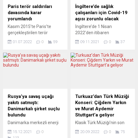
temyizle ilgili
katılan DSÖ Genel Direktörü
Paris terör saldırıları
İngiltere’de sağlık
değerlendirmesini
Dr. Tedros Adhanom
davasında karar
çalışanları için Covid-19
açıklayacak. Daha önce NSU
Ghebreyesus, aşı üretim
yorumlandı
aşısı zorunlu olacak
terör örgütüne destek ve
merkezlerine dair bilgi verdi.
Kasım 2015’te Paris’te
İngiltere’de 1 Nisan
cinayete yardım yataklık
Aşı üretimi için teknolojik...
gerçekleştirilen terör
2022’den itibaren
etmekten hüküm...
saldırılarının faillerine
koronavirüs (Covid-19)
01.07.2022
0
59
09.11.2021
0
37
yönelik dokuz aydır süren
aşısının sağlık personeli için
davada karar açıklandı.
zorunlu olacağı duyuruldu.
Terörist grubun hayatta
İngiltere Sağlık Bakanı Sajid
kalan tek üyesi, en ağır
Javid, parlamentoda yaptığı
cezaya çarptırıldı: 30 yıldan
açıklamada, İngiltere Ulusal
önce salıverilme seçeneği
Sağlık Hizmetlerinde (NHS)
olmaksınız ömür boyu hapis.
görev yapan 1,2 milyon tam
Davaya yönelik yüksek
zamanlı personel için
beklentiler karşılanmış
nisandan itibaren Covid-19
Rusya’ya savaş uçağı
Turkuaz’dan Türk Müziği
sayılır mı? LE SOIR (Belçika)
aşısının zorunlu olacağını
yakıtı satmıştı:
Konseri: Çiğdem Yarkın
EMSAL BİR DAVA Le Soir,
bildirdi. Javid, “Yalnızca
Danimarkalı şirket suçlu
ve Murat Aydemir
Fransız yargısını...
Covid-19’a karşı tam aşılı
bulundu
Stuttgart’a geliyor
olduklarını...
Danimarka merkezli enerji
Klasik Türk Müziği’nin son
şirketi Dan Bunkering ve
dönem Türkiye’nin önde
15.12.2021
0
20.09.2022
0
75
Bunker Holding Yönetim
gelen seslerinden Çiğdem
113