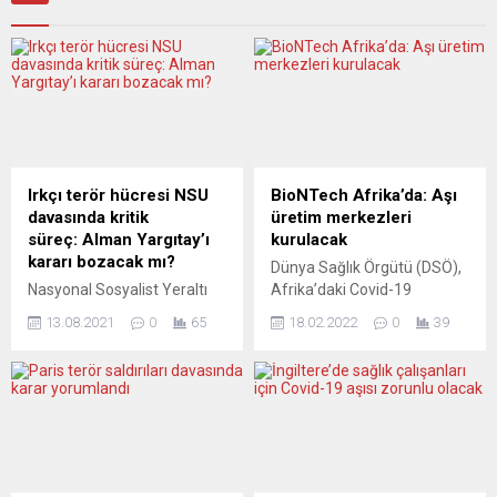
Irkçı terör hücresi NSU
BioNTech Afrika’da: Aşı
davasında kritik
üretim merkezleri
süreç: Alman Yargıtay’ı
kurulacak
kararı bozacak mı?
Dünya Sağlık Örgütü (DSÖ),
Nasyonal Sosyalist Yeraltı
Afrika’daki Covid-19
(NSU) ırkçı terör hücresi
aşılama eksikliğini
13.08.2021
0
65
18.02.2022
0
39
sanıklarına yönelik gerekçeli
kapatmak için bazı kıta
kararın açıklanmasının
ülkelerinde mRNA
ardından tam 3 yıl geçti.
teknolojisiyle aşı üreten
NSU’nun hayattaki tek üyesi
merkez kurulacağını
Beate Zschäpe hakkındaki 3
duyurdu. Belçika’nın
bin 25 sayfalık gerekçeli
başkenti Brüksel’deki
kararın ardından 19
Avrupa Birliği (AB) ve Afrika
Ağustos’ta yargıtay
Birliği Liderler Zirvesi’ne