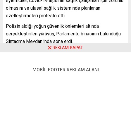
eylemciler, Covid-19 aşısının sağlık çalışanları için zorunlu
olmasını ve ulusal sağlık sisteminde planlanan
özelleştirmeleri protesto etti.
Polisin aldığı yoğun güvenlik önlemleri altında
gerçekleştirilen yürüyüş, Parlamento binasının bulunduğu
Sintagma Meydanı’nda sona erdi.
REKLAMI KAPAT
Hükümet, sağlık çalışanlarına Covid-19 aşısı zorunluluğu
getirmiş, aşı olmayı reddeden yaklaşık 7 bin sağlık
çalışanının iş akdini askıya almıştı.​​​​​​​
MOBİL FOOTER REKLAM ALANI
YENİ POSTA – ATİNA
FOTO: AA
sağlık çalışanları
Yunanistan
,
Benzer Konular