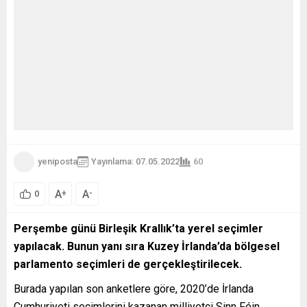
yeniposta
Yayınlama: 07.05.2022
60
A
A
+
-
0
Perşembe günü Birleşik Krallık’ta yerel seçimler
yapılacak. Bunun yanı sıra Kuzey İrlanda’da bölgesel
parlamento seçimleri de gerçekleştirilecek.
Burada yapılan son anketlere göre, 2020’de İrlanda
Cumhuriyeti seçimlerini kazanan milliyetçi Sinn Féin,