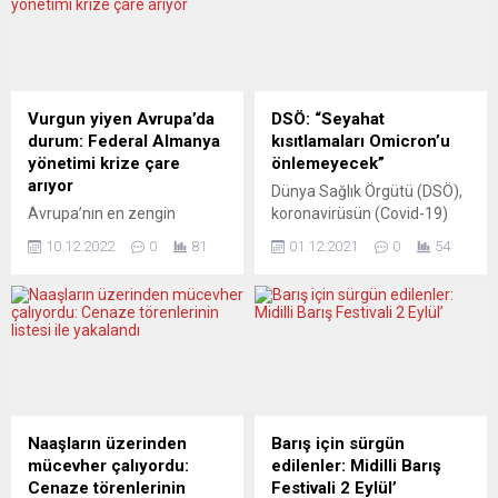
gündemine aldı. Evsizlerle
Depp’in Johnny Puff
ilgili yardım çalışmaları
karakterini seslendirdiği
yapan Brüksel merkezli
animasyon dizinin
“Infirmieres de Rue” (Sokak
prodüksiyonunu Archangel
Hemşireleri) derneği,
Dijital Stüdyosu üstleniyor.
Vurgun yiyen Avrupa’da
DSÖ: “Seyahat
kentteki çok sayıda evsizin,
Sırbistan Cumhurbaşkanı
durum: Federal Almanya
kısıtlamaları Omicron’u
özellikle kış aylarındaki
Aleksandar Vucic ile
yönetimi krize çare
önlemeyecek”
durumuyla ilgili farkındalık
görüşen Depp’e, Andrea
arıyor
Dünya Sağlık Örgütü (DSÖ),
uyandırmak için...
Iervolino, Monika Bakardi ve
Avrupa’nın en zengin
koronavirüsün (Covid-19)
Milos Bikovic eşlik ediyor.
ülkesinde işler hiç de
Omicron varyantının çıktığı
Vucic,...
10.12.2022
0
81
01.12.2021
0
54
istendiği gibi gitmiyor.
ülkelere yönelik seyahat
Toplumdaki gerginlik gözle
kısıtlamalarının, varyantın
görünür haller alıyor.
küresel yayılımını önlemek
Avrupa’nın “zengin
için çözüm olmadığı
mutfağında” yaşanan
uyarısında bulundu.
ekonomik tıkanmanın,
DSÖ’den yapılan yazılı
özellikle de yüzde 10 sınırını
açıklamada, Omicron
çoktan geride bırakmış
varyantına ilişkin
enflasyonun çilesini
uluslararası camiaya
Naaşların üzerinden
Barış için sürgün
dargelirli gruplar çekiyor.
tavsiyeler yapıldı. Varyanta
mücevher çalıyordu:
edilenler: Midilli Barış
Federal Almanya tarihindeki
ilişkin son gelişmelerin DSÖ
Cenaze törenlerinin
Festivali 2 Eylül’