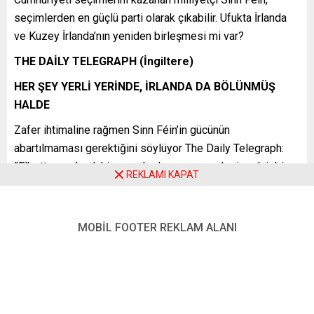
seçimlerden en güçlü parti olarak çıkabilir. Ufukta İrlanda
ve Kuzey İrlanda’nın yeniden birleşmesi mi var?
THE DAİLY TELEGRAPH (İngiltere)
HER ŞEY YERLİ YERİNDE, İRLANDA DA BÖLÜNMÜŞ
HALDE
Zafer ihtimaline rağmen Sinn Féin’in gücünün
abartılmaması gerektiğini söylüyor The Daily Telegraph:
”Elbette medyadaki yorumlarda sınır meselesine dair bir
REKLAMI KAPAT
referandumun yaklaştığı ve birleşik bir İrlanda’nın
kaçınılmaz olacağı söylenecektir. Ama bunların hepsi
saçmalık. Birincisi, Sinn Féin’in zaferi bir Pirus zaferi
MOBİL FOOTER REKLAM ALANI
olacaktır: Parti yalnızca, sadık birlikçilerin oylarının
Demokratik Birlik Partisi, Ulster Birlik Partisi ve
Geleneksel Birlikçi Ses Partisi arasında normalden daha
eşit bir şekilde bölüneceği gerçeğinden faydalanıyor.
İkincisi, bölgesel hükümet başkanı [Belfast Anlaşması’na