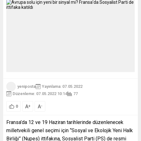
yeniposta
Yayınlama: 07.05.2022
Düzenleme: 07.05.2022 10:14
77
A
A
+
-
0
Fransa’da 12 ve 19 Haziran tarihlerinde düzenlenecek
milletvekili genel seçimi için “Sosyal ve Ekolojik Yeni Halk
Birliği” (Nupes) ittifakına, Sosyalist Parti (PS) de resmi