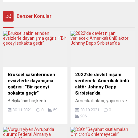
Benzer Konular
Brüksel sakinlerinden
2022’de devlet nişanı
evsizlerle dayanışma
verilecek: Amerikalı ünlü
çağrısı: “Bir geceyi
aktör Johnny Depp
sokakta geçir”
Sırbistan’da
Belçika’nın başkenti
Amerikalı aktör, yapımcı ve
Brüksel’de tırmanan “evsiz
senarist Johnny Depp,
30.11.2021
0
59
20.10.2021
0
sorunu”na dikkati çekmek
Iervolino Stüdyosu’nun
286
için “bir geceyi sokakta
Sırbistan şubesince yapılan
geçirme” kampanyası
“Puffins“ isimli animasyon
düzenlenirken, Avrupa Birliği
dizisinin tanıtımı için
(AB) de konuyu bu hafta
başkent Belgrad’a geldi.