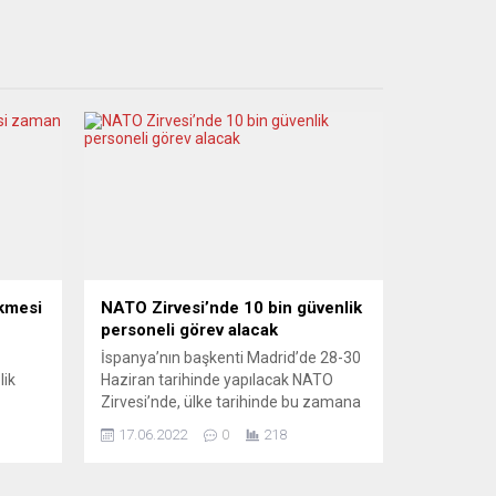
ikmesi
NATO Zirvesi’nde 10 bin güvenlik
personeli görev alacak
İspanya’nın başkenti Madrid’de 28-30
lik
Haziran tarihinde yapılacak NATO
Zirvesi’nde, ülke tarihinde bu zamana
ak
kadar yapılan uluslararası
17.06.2022
0
218
toplantılardaki en büyük güvenlik
ın
önlemi alınarak, 10 bin polis ve askerin
na
görev yapacağı bildirildi. Türkiye’yi