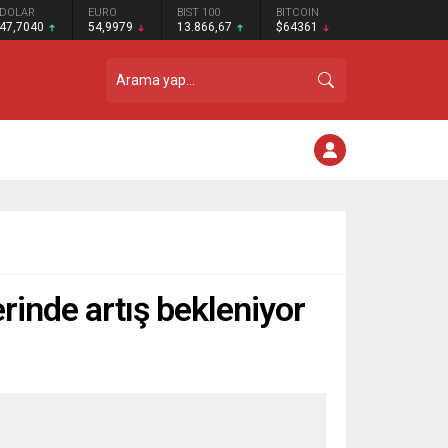
DOLAR
EURO
BIST 100
BITCOIN
47,7040
54,9979
13.866,67
$64361
rinde artış bekleniyor