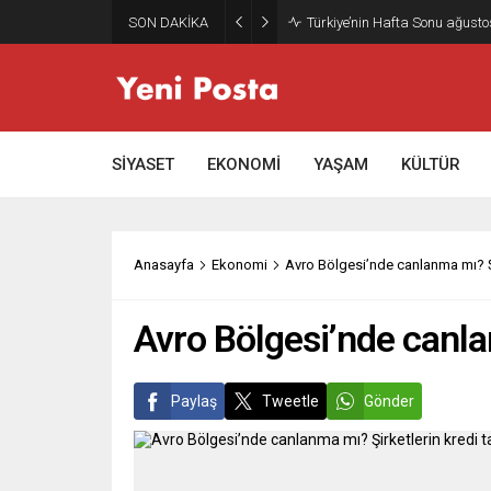
SON DAKİKA
Gazze’nin geleceği: Teknokrati
SİYASET
EKONOMİ
YAŞAM
KÜLTÜR
Anasayfa
Ekonomi
Avro Bölgesi’nde canlanma mı? Şir
Avro Bölgesi’nde canlan
Paylaş
Tweetle
Gönder