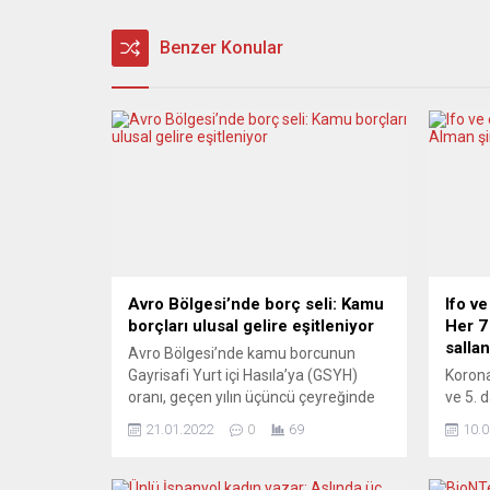
Benzer Konular
Avro Bölgesi’nde borç seli: Kamu
Ifo v
borçları ulusal gelire eşitleniyor
Her 7
sallan
Avro Bölgesi’nde kamu borcunun
Gayrisafi Yurt içi Hasıla’ya (GSYH)
Korona
oranı, geçen yılın üçüncü çeyreğinde
ve 5. 
yüzde 97,7 olarak belirlendi. Gelişme,
artark
21.01.2022
0
69
10.0
korkutucu boyutlarda. Küçük
ekonom
gerilemeler tatmin etmiyor. Avrupa
olduğu
İstatistik Dairesi (Eurostat), Avrupa
Alman