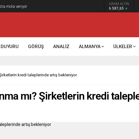
GRAM ALTIN
k kontrol mü, kolonializm mi?
6.587,65
DUYURU
GÖRÜŞ
ANALİZ
ALMANYA
ÜLKELER
ketlerin kredi taleplerinde artış bekleniyor
ma mı? Şirketlerin kredi taleple