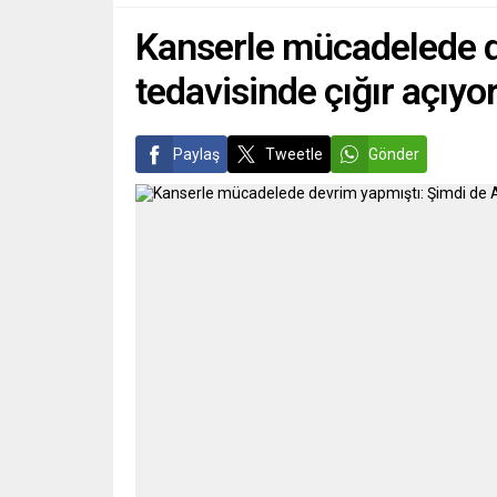
devam 
aşının k
Kanserle mücadelede de
tedavisinde çığır açıyo
Paylaş
Tweetle
Gönder