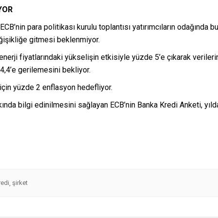
YOR
CB’nin para politikası kurulu toplantısı yatırımcıların odağında 
ğişikliğe gitmesi beklenmiyor.
enerji fiyatlarındaki yükselişin etkisiyle yüzde 5’e çıkarak verile
4,4’e gerilemesini bekliyor.
için yüzde 2 enflasyon hedefliyor.
kında bilgi edinilmesini sağlayan ECB’nin Banka Kredi Anketi, yıld
redi
şirket
,