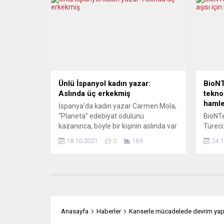
Birliği (AB) ve Avro Bölgesi’nin 2021
düşün
yılı üçüncü çeyrek kamu borcu ve
Araştı
bütçe açığı verilerini açıkladı. Buna
iş dün
göre, Avro...
ülkede
19 sal
Ünlü İspanyol kadın yazar:
BioN
Aslında üç erkekmiş
teknol
haml
İspanya’da kadın yazar Carmen Mola,
“Planeta” edebiyat ödülünü
BioNT
kazanınca, böyle bir kişinin aslında var
Türeci
olmadığı, üç erkek yazarın bu mahlası
ve ölü
18.10.2021
0
169
24.1
kullandığı ortaya çıktı. İspanya’da 15
olabil
Ekim gecesinde düzenlenen ve
gelişt
Carmen Mola’nın layık görüldüğü
firmas
“Planeta” ödülünün töreninde, ödülü
deneyle
almak için çağırılan Mola yerine
BioNTe
kürsüye Antonio Mercero, Jorge Diaz
Covid-
ve Agustin Matinez...
kullan
Anasayfa
Haberler
Kanserle mücadelede devrim yapmı
aşısın