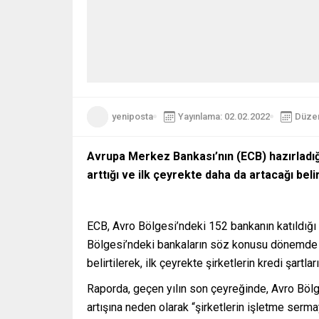
yeniposta
Yayınlama: 02.02.2022
Düzen
Avrupa Merkez Bankası’nın (ECB) hazırladığı
arttığı ve ilk çeyrekte daha da artacağı belirt
ECB, Avro Bölgesi’ndeki 152 bankanın katıldığı B
Bölgesi’ndeki bankaların söz konusu dönemde firm
belirtilerek, ilk çeyrekte şirketlerin kredi şartla
Raporda, geçen yılın son çeyreğinde, Avro Bölges
artışına neden olarak “şirketlerin işletme sermay