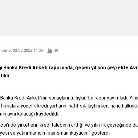
leme: 02.02.2022 11:05
40
 Banka Kredi Anketi raporunda, geçen yıl son çeyrekte Avro 
ildi.
anka Kredi Anketi’nin sonuçlarına ilişkin bir rapor yayımladı. Yı
alara yönelik kredi şartlarını hafif sıkılaştırırken, hane halkına 
rının aynı kalacağı kaydedildi.
i’nde şirketlerin kredi talebinin arttığı ve yılın ilk çeyreğinde d
esi ve yatırımlar için finansman ihtiyacını” gösterdi.