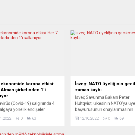
e ekonomide korona etkisi:
İsveç: NATO üyeliğinin gec
 Alman şirketinden 1’i
zaman kaybı
ıyor
İsveç Savunma Bakanı Peter
virüs (Covid-19) salgınında 4.
Hultqvist, ülkesinin NATO’ya üye
dalgaya yönelik endişeler
başvurusunun onaylanmasının
en, her 7 Alman şirketinden 1’i
gecikmesini “zaman kaybı” olar
1.2022
0
63
12.10.2022
0
69
ik varlığının tehdit altında
değerlendirdi. NATO ülkelerinin
nu hissediyor. Federal
savunma bakanlarının Belçika’n
ya’nın önde gelen ekonomi ve
başkenti Brüksel’deki toplantısı