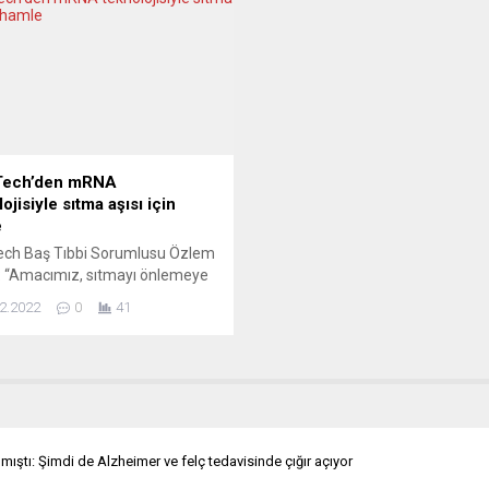
ce kuruluşlarından Ekonomi
davet edilen İsveç Savunma Ba
rma Enstitüsü’nün (Ifo) Alman
Hultqvist, ülkesinin haber ajansı
yası Aralık 2021 anketine göre,
yaptığı açıklamada, “İsveç’in N
 şirketlerin yüzde 14’ü, Covid-
üyeliği başvurusunun onaylanm
gınının neden olduğu kriz...
gecikmesi ve uzatılmasının za
kaybı olduğunu düşünüyorum” d
Hultqvist, “İskandinavya...
Tech’den mRNA
ojisiyle sıtma aşısı için
e
ech Baş Tıbbi Sorumlusu Özlem
: “Amacımız, sıtmayı önlemeye
m oranını azaltmaya yardımcı
2.2022
0
41
ecek mRNA tabanlı bir aşı
irmek.” Alman biyoteknoloji
ı BioNTech, sıtma aşısının klinik
rine başlandığını bildirdi.
ch’ten yapılan açıklamada,
19 aşısını üretmek için
ılan mRNA teknolojisiyle sıtma
ştı: Şimdi de Alzheimer ve felç tedavisinde çığır açıyor
ın geliştirmesi çalışmalarının