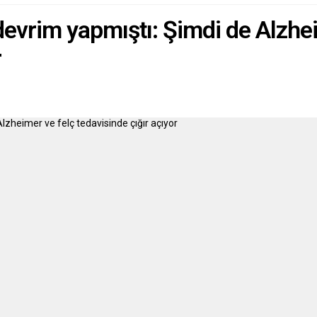
ettiği belirtildi. Açıklamada,
linik...
vrim yapmıştı: Şimdi de Alzhei
r