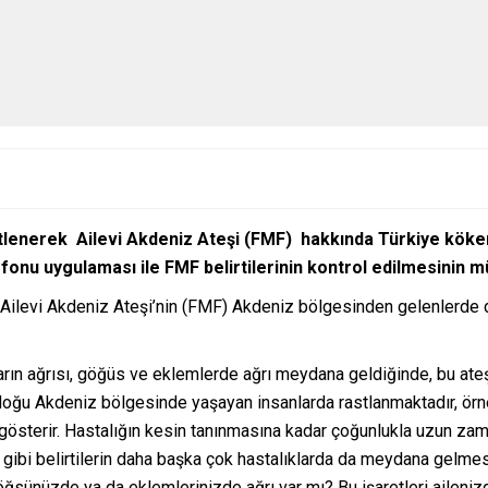
enerek Ailevi Akdeniz Ateşi (FMF) hakkında Türkiye kökenl
onu uygulaması ile FMF belirtilerinin kontrol edilmesinin m
ilevi Akdeniz Ateşi’nin (FMF) Akdeniz bölgesinden gelenlerde da
arın ağrısı, göğüs ve eklemlerde ağrı meydana geldiğinde, bu ateş
eydoğu Akdeniz bölgesinde yaşayan insanlarda rastlanmaktadır, ör
gösterir. Hastalığın kesin tanınmasına kadar çoğunlukla uzun za
ı gibi belirtilerin daha başka çok hastalıklarda da meydana gelm
göğsünüzde ya da eklemlerinizde ağrı var mı? Bu işaretleri aileni