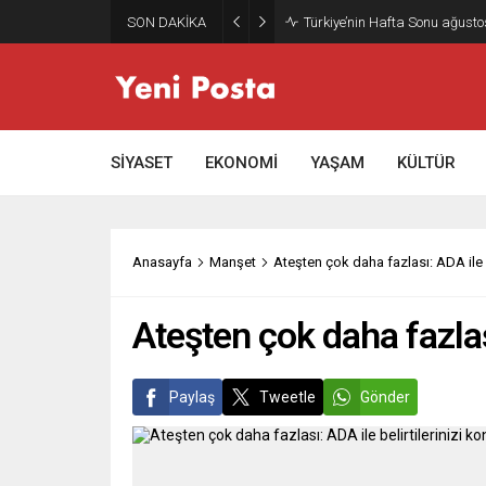
SON DAKİKA
SİYASET
EKONOMİ
YAŞAM
KÜLTÜR
Anasayfa
Manşet
Ateşten çok daha fazlası: ADA ile be
Ateşten çok daha fazlası
Paylaş
Tweetle
Gönder