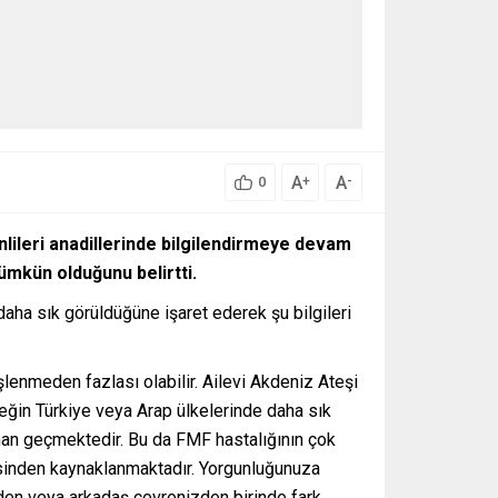
A
A
+
-
0
ileri anadillerinde bilgilendirmeye devam
ümkün olduğunu belirtti.
ha sık görüldüğüne işaret ederek şu bilgileri
lenmeden fazlası olabilir. Ailevi Akdeniz Ateşi
neğin Türkiye veya Arap ülkelerinde daha sık
man geçmektedir. Bu da FMF hastalığının çok
esinden kaynaklanmaktadır. Yorgunluğunuza
zden veya arkadaş çevrenizden birinde fark