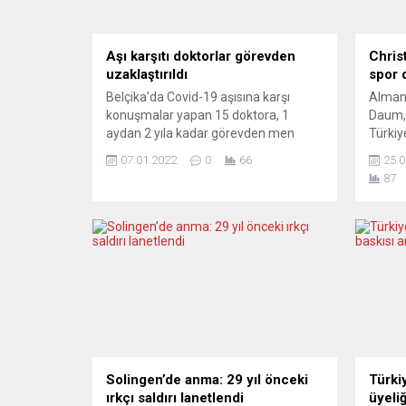
Aşı karşıtı doktorlar görevden
Chris
uzaklaştırıldı
spor 
Belçika’da Covid-19 aşısına karşı
Alman 
konuşmalar yapan 15 doktora, 1
Daum, 
aydan 2 yıla kadar görevden men
Türkiy
cezası verildi. Belçika Tabipler Birliği,
Bursas
07.01.2022
0
66
25.0
2021’de hastalardan ve diğer
dünyas
87
doktorlardan gelen şikâyetler üzerine,
2022 y
15 aşı karşıtı doktora uzaklaştırma
konan
cezası verdi. Birlik, 15 doktorun 1
ederke
aydan 2 yıla kadar değişen sürelerde
diyerek
görevden men edilmesini, bazı...
Uzun b
teknik 
Solingen’de anma: 29 yıl önceki
Türki
ırkçı saldırı lanetlendi
üyeli