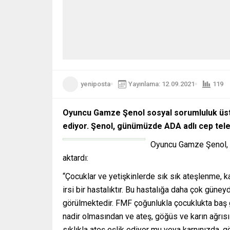
yeniposta
Yayınlama: 12.09.2021
119
Oyuncu Gamze Şenol sosyal sorumluluk üstl
ediyor. Şenol, günümüzde ADA adlı cep telef
Oyuncu Gamze Şenol, A
aktardı:
“Çocuklar ve yetişkinlerde sık sık ateşlenme, k
irsi bir hastalıktır. Bu hastalığa daha çok gün
görülmektedir. FMF çoğunlukla çocuklukta baş 
nadir olmasından ve ateş, göğüs ve karın ağrıs
sıklıkla ateş eşlik ediyor mu veya karnınızda, 