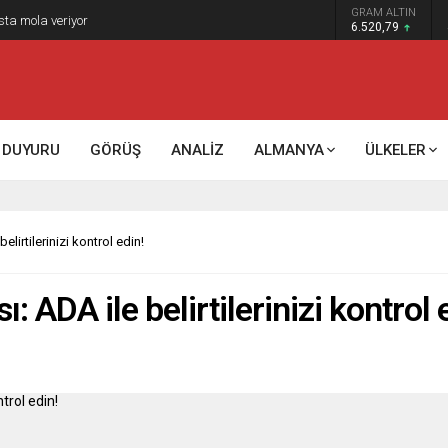
GRAM ALTIN
6.520,79
DUYURU
GÖRÜŞ
ANALİZ
ALMANYA
ÜLKELER
lirtilerinizi kontrol edin!
: ADA ile belirtilerinizi kontrol 