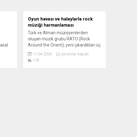
u
Oyun havası ve halaylarla rock
müziği harmanlaması
Türk ve Alman müzisyenlerden
oluşan müzik grubu RATO (Rock
yasal
Around the Orient), yeni çıkardıkları üç
t’ta
parçalık Maxi Single’le “Türkçe sözlü,
11.04.2024
yorumlar kapalı
ldi.
batı enstrümanlı ve oriental melodili”
176
e
özgün müzik alanındaki iddialarını
alar,
sürdürüyorlar. Frankfurt’ta yaşayan
 oldu.
beş müzisyenden oluşan ekip,
in
“Gazino Night” adı altında çıkardıkları,
esto
iki oyun havası (Halimem, Bartın’ın
i bazı
Güzelleri) ve bir halay...
ek