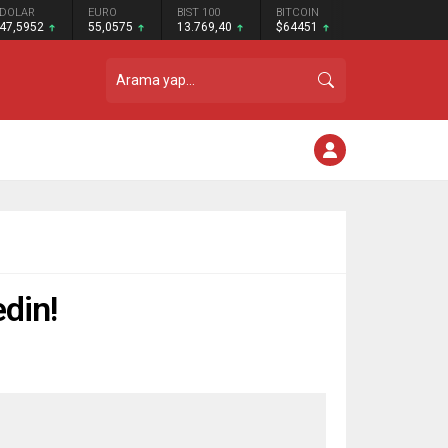
DOLAR
EURO
BIST 100
BITCOIN
47,5952
55,0575
13.769,40
$64451
edin!