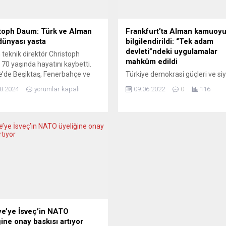
toph Daum: Türk ve Alman
Frankfurt’ta Alman kamuoy
dünyası yasta
bilgilendirildi: “Tek adam
devleti”ndeki uygulamalar
teknik direktör Christoph
mahkûm edildi
70 yaşında hayatını kaybetti.
e’de Beşiktaş, Fenerbahçe ve
Türkiye demokrasi güçleri ve si
por’u çalıştıran Daum, futbol
tutsaklarla dayanışma, Frankfur
8.2024
yorumlar kapalı
09.06.2022
0
116
ında önemli bir yer edinmişti.
müzikli bir etkinlikle protesto edi
ılında kendisine kanser teşhisi
Türkiye’deki demokrasi güçlerin
 Daum, hastalıkla mücadele
yönelik baskılar ve son uygulam
n “Kanser yanlış bedeni seçti”
Frankfurt’ta da protesto konusu
 kararlılığını dile getirmişti.
Yağmur altında yaklaşık 80 kişin
ir kariyere sahip olan Daum,
katılımıyla gerçekleştirilen prot
direktör olarak ilk...
etkinliğine yerel düzeyde öneml
siyasetçiler ve kurumların dest
verdiği gözlendi. Protestoyu
destekleyenler arasında, CHP
Frankfurt,...
ye’ye İsveç’in NATO
ğine onay baskısı artıyor