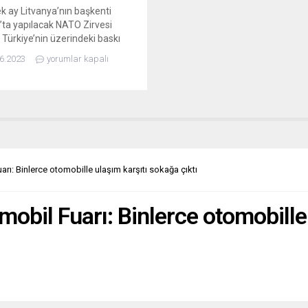
k ay Litvanya’nın başkenti
s’ta yapılacak NATO Zirvesi
 Türkiye’nin üzerindeki baskı
r. Almanya Başbakanı Scholz
6.2023
yorumlar kapalı
başkanı Erdoğan’dan İsveç’in
yeliğine onay vermesini
.11-12 Temmuz tarihlerinde
ya’nın başkenti Vilnius’ta
cak NATO Zirvesi yaklaşırken
e’ye İsveç’in NATO üyeliğine
şık yakması için çağrılar da
r.Almanya Başbakanı Olaf
rı: Binlerce otomobille ulaşım karşıtı sokağa çıktı
 Vilnius’ta yapılacak zirveye...
mobil Fuarı: Binlerce otomobille