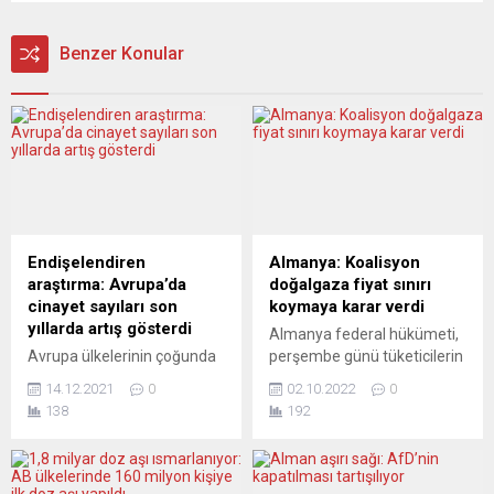
Benzer Konular
Endişelendiren
Almanya: Koalisyon
araştırma: Avrupa’da
doğalgaza fiyat sınırı
cinayet sayıları son
koymaya karar verdi
yıllarda artış gösterdi
Almanya federal hükümeti,
Avrupa ülkelerinin çoğunda
perşembe günü tüketicilerin
cinayet oranlarında uzun
ve işletmelerin hızla artan
14.12.2021
0
02.10.2022
0
yıllar düşüş kaydedildikten
enerji maliyetlerini azaltmak
138
192
sonra özellikle 2015’ten
için doğalgaz fiyatına üst
sonra artış görüldüğü
sınır getirilmesi üzerinde
bildirildi. Avrupa genelinde
anlaştı. Bu kapsamda, 200
silahlar ve silahla işlenen
milyar avro destek