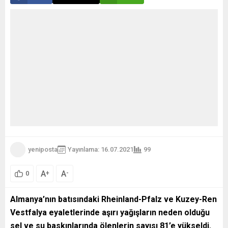
yeniposta
Yayınlama: 16.07.2021
99
A
A
+
-
0
Almanya’nın batısındaki Rheinland-Pfalz ve Kuzey-Ren
Vestfalya eyaletlerinde aşırı yağışların neden olduğu
sel ve su baskınlarında ölenlerin sayısı 81’e yükseldi.