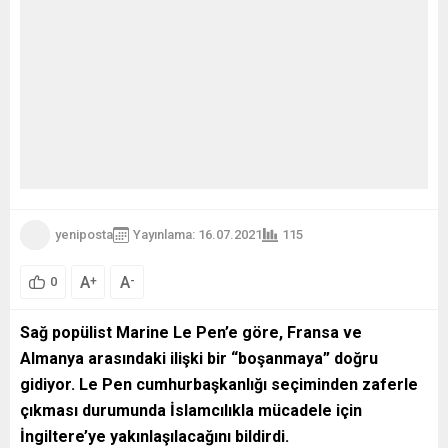
yeniposta
Yayınlama: 16.07.2021
115
A
A
+
-
0
Sağ popülist Marine Le Pen’e göre, Fransa ve
Almanya arasındaki ilişki bir “boşanmaya” doğru
gidiyor. Le Pen cumhurbaşkanlığı seçiminden zaferle
çıkması durumunda İslamcılıkla mücadele için
İngiltere’ye yakınlaşılacağını bildirdi.