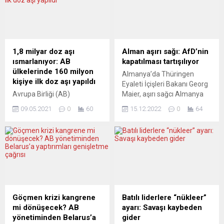
cinayetler üzerine 6 Avrupa
sunulması planlanıyor.
ülkesinden üniversiteler ve
Avrupa’daki diğer ülkelerde
sivil toplum kuruluşlarının
de yaklaşan kışın daha iyi
yürüttüğü “Project Target”
atlatılmasını sağlayacak
adlı araştırmaya göre, 2000
türlü yollar bulunmaya
1,8 milyar doz aşı
Alman aşırı sağı: AfD’nin
yılından 2012 yılına kadar
çalışılıyor. Yorumcular, alınan
ısmarlanıyor: AB
kapatılması tartışılıyor
Avrupa genelinde cinayet
tedbirleri tartışıyor.
ülkelerinde 160 milyon
Almanya’da Thüringen
oranları azaldı. Her...
FRANKFURTER RUNDSCHAU
kişiye ilk doz aşı yapıldı
Eyaleti İçişleri Bakanı Georg
(Almanya)...
Avrupa Birliği (AB)
Maier, aşırı sağcı Almanya
Komisyonu Başkanı Ursula
için Alternatif Partisinin
09.05.2021
0
60
15.12.2022
0
64
von der Leyen, AB
(AfD) yasaklanmasını istedi
ülkelerinin, koronavirüse
ve bu amaçla hazırlık
karşı aşı kullanımında iyi bir
yapılması çağrısında
yolda olduğunu savundu.
bulundu. Sosyal demokrat
Von der Leyen, toplam 1
politikacı Maier, taz
milyar 800 milyon doz
gazetesine yaptığı
BioNTech aşısı alımı için yeni
açıklamada, “Yasaklama
bir sözleşme imzalandığını
prosedürü için şimdiden
da hatırlattı. Portekiz’in
hazırlık yapılması gerektiği
Göçmen krizi kangrene
Batılı liderlere “nükleer”
Porto kentinde düzenlenen
kanaatindeyim” dedi.
mi dönüşecek? AB
ayarı: Savaşı kaybeden
Sosyal Zirve toplantısı
Thüringen eyaletinde aşırı
yönetiminden Belarus’a
gider
sonrasında gazetecilerin
sağcı olarak sınıflandırılan