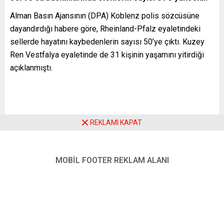
Alman Basın Ajansının (DPA) Koblenz polis sözcüsüne
dayandırdığı habere göre, Rheinland-Pfalz eyaletindeki
sellerde hayatını kaybedenlerin sayısı 50’ye çıktı. Kuzey
Ren Vestfalya eyaletinde de 31 kişinin yaşamını yitirdiği
açıklanmıştı.
Öte yandan Rheinlan-Pfalz eyaletinin Ahrweiler bölge
yönetimi 1300 kişinin kayıp olduğunu bildirdi. Bölgede
REKLAMI KAPAT
telefonların çalışmadığı ve çok sayıda kişiye ulaşılamadığı
aktarıldı.
MOBİL FOOTER REKLAM ALANI
İki eyaletin birçok bölgesinde sel ve su baskınlarından
dolayı evler çöktü, cadde ve sokaklar sular altında kaldı. Bu
arada birçok evin de risk altında bulunduğu belirtildi.