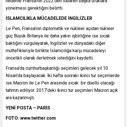
nedenle Fransa’nın 2022’den itibaren başka ufuklara
yönelmesi gerektiğini belirtti.
İSLAMCILIKLA MÜCADELEDE İNGİLİZLER
Le Pen, Fransa’nın diplomatik ve nükleer açıdan nükleer
güç Büyük Britanya ile daha yakın işbirliğine ise sıcak
baktığını vurgulayarak, İngilizler ve dünyadaki diğer
müttefikleriyle birlikte İslamcılığa karşı mücadeleyi
öncelikli olarak ilerletmek istediğini kaydetti.
Fransa’da cumhurbaşkanlığı seçimleri gelecek yıl 10
Nisan’da başlayacak. İki hafta sonraki ikinci tur seçimlerde
ise Macron ile Le Pen arasında sıcak bir düello olacağı
tahmin ediliyor. 2017’deki ikinci tur seçimleri Macron açık
ara kazanmıştı.
YENİ POSTA – PARİS
FOTO: www.twitter.com