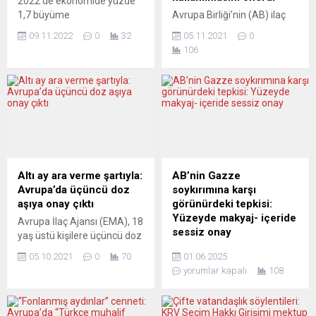
2022’de ekonomide yüzde
1,7 büyüme
Avrupa Birliği’nin (AB) ilaç
gerçekleşeceğini bildirirken,
düzenleyicisi Avrupa İlaç
09.11.2022
0
32
05.11.2021
0
gelecek yıl enerji krizi
Ajansı (EMA), Amerikan ilaç
106
nedeniyle yüzde 0,2’lik
firması Merck’in ürettiği
daralma öngörüsünde
“molnupiravir” adlı ilacın
bulundu Alman hükümetine
koronavirüs (Covid-19)
ekonomik danışmanlık
tedavisinde acil durumlarda
yapan Ekonomi Bilirkişi
kullanılmasını tavsiye ettiğini
Kurulu (SVR), enerji krizi
duyurdu. EMA, salgınla
nedeniyle Alman
mücadeleye ilişkin
ekonomisinin gelecek yıl
çalışmalarındaki son durum
yüzde 0,2 daralacağını
hakkında basın toplantısı
Altı ay ara verme şartıyla:
AB’nin Gazze
öngördü. Ekonomi
düzenledi. Ajansın aşı
Avrupa’da üçüncü doz
soykırımına karşı
profesörlerinden oluşan
stratejisinden sorumlu
aşıya onay çıktı
görünürdeki tepkisi:
SVR, Almanya ekonomisine
yetkilisi Marco Cavaleri,
Yüzeyde makyaj- içeride
Avrupa İlaç Ajansı (EMA), 18
ilişkin yıllık raporunu
molnupiravir’in virüsün
sessiz onay
yaş üstü kişilere üçüncü doz
yayınladı....
vücutta yayılmasını
BioNTech/Pfizer
Gazze’de yaşanan trajedi ve
azaltabileceği,...
05.10.2021
0
70
01.06.2025
koronavirüs aşısı
Filistin halkına yönelik
yorumlar kapalı
108
yapılmasına onay verdi.
soykırım suçlamaları
Kurum, ikinci ile üçüncü doz
karşısında Avrupa Birliği’nin
aşı arasında en az altı aylık
(AB) tepkisi, uluslararası