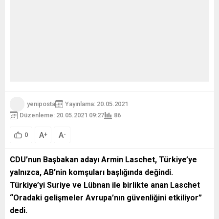
yeniposta
Yayınlama: 20.05.2021
Düzenleme: 20.05.2021 09:27
86
A
A
+
-
0
CDU’nun Başbakan adayı Armin Laschet, Türkiye’ye
yalnızca, AB’nin komşuları başlığında değindi.
Türkiye’yi Suriye ve Lübnan ile birlikte anan Laschet
“Oradaki gelişmeler Avrupa’nın güvenliğini etkiliyor”
dedi.