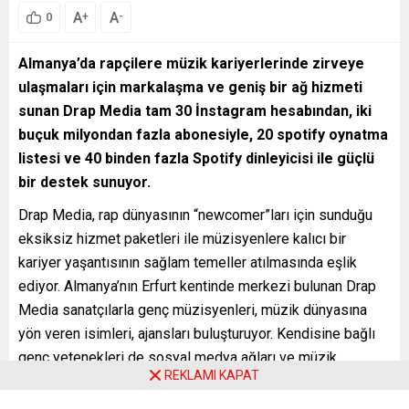
A
A
+
-
0
Almanya’da rapçilere müzik kariyerlerinde zirveye
ulaşmaları için markalaşma ve geniş bir ağ hizmeti
sunan Drap Media tam 30 İnstagram hesabından, iki
buçuk milyondan fazla abonesiyle, 20 spotify oynatma
listesi ve 40 binden fazla Spotify dinleyicisi ile güçlü
bir destek sunuyor.
Drap Media, rap dünyasının “newcomer”ları için sunduğu
eksiksiz hizmet paketleri ile müzisyenlere kalıcı bir
kariyer yaşantısının sağlam temeller atılmasında eşlik
ediyor. Almanya’nın Erfurt kentinde merkezi bulunan Drap
Media sanatçılarla genç müzisyenleri, müzik dünyasına
yön veren isimleri, ajansları buluşturuyor. Kendisine bağlı
genç yetenekleri de sosyal medya ağları ve müzik
REKLAMI KAPAT
dünyasındaki Networks’ü ile Alman yıldız rapçilerle
buluşturuyor. Büyük önem taşıdığına işaret eden Drap