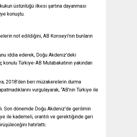
ukukun üstünlüğü ilkesi şartına dayanması
diye konuştu.
erin not edildiğini, AB Konseyi’nin bunların
ğunu iddia ederek, Doğu Akdeniz’deki
göç konulu Türkiye-AB Mutabakatının yakından
ilva, 2018’den beri müzakerelerin durma
patmadıklarını vurgulayarak, “AB’nin Türkiye ile
raladı. Son dönemde Doğu Akdeniz’de gerilimin
e ile kademeli, orantılı ve gerektiğinde geri
rüşüleceğini hatırlattı.