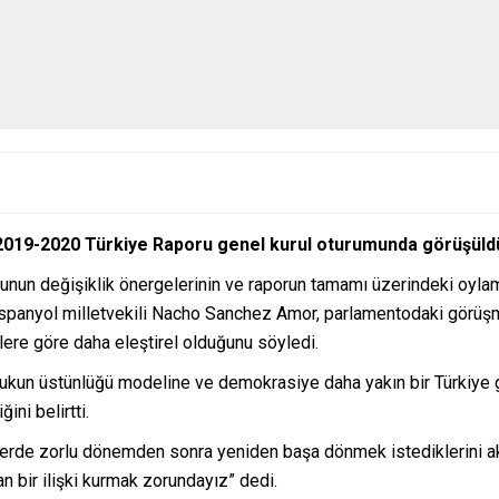
2019-2020 Türkiye Raporu genel kurul oturumunda görüşüld
nun değişiklik önergelerinin ve raporun tamamı üzerindeki oylama
İspanyol milletvekili Nacho Sanchez Amor, parlamentodaki görüşme
ilere göre daha eleştirel olduğunu söyledi.
ukukun üstünlüğü modeline ve demokrasiye daha yakın bir Türkiye
ini belirtti.
ilerde zorlu dönemden sonra yeniden başa dönmek istediklerini akt
 bir ilişki kurmak zorundayız” dedi.