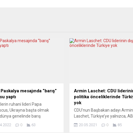
 Paskalya mesajında ”barış”
Armin Laschet: CDU liderini
su yaptı
politika önceliklerinde Türk
yok
lerin ruhani lideri Papa
scus, Ukrayna başta olmak
CDU’nun Başbakan adayı Armin
dünya genelinde barış
Laschet, Türkiye’ye yalnızca, AB
nda bulunarak, liderleri ulusların
komşuları başlığında değindi.
4.2022
0
63
20.05.2021
0
85
yakarışlarını duymaya davet etti.
Türkiye’yi Suriye ve Lübnan ile bi