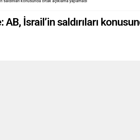
’in saldırıları konusunda ortak açıklama yapamadı
ndan Colon...
 AB, İsrail’in saldırıları konus