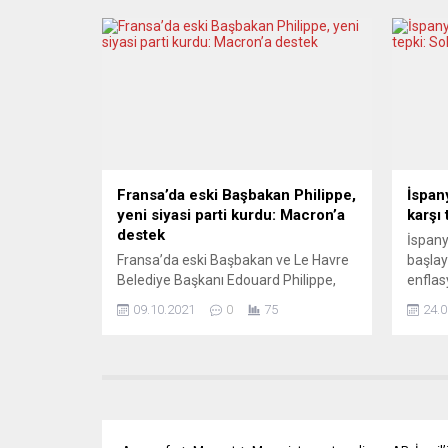
eyalet seçimlerine ilişkin önemli
Vatika
açıklamalarda bulundu. Göçmenlerin
Meydan
eşit eğitim, eşit haklara
yönett
kavuşabilmesi, siyasette daha fazla
adı ve
söz sahibi olabilmesi, ırkçılıkla etkin
selaml
mücadele için 26 Eylül’deki Berlin
meydan
Eyalet Parlamentosu ve genel
Bazilik
seçimlere gitmeleri gerektiğini bildirdi.
Berlin Temsilciler Meclisi üyesi...
Fransa’da eski Başbakan Philippe,
İspan
yeni siyasi parti kurdu: Macron’a
karşı 
destek
İspany
Fransa’da eski Başbakan ve Le Havre
başlay
Belediye Başkanı Edouard Philippe,
enflas
yeni siyasi parti kurduğunu açıkladı.
düzenl
09.10.2021
0
75
24.0
Philippe, Le Havre kentinde
Serbes
düzenlenen kongrede yaptığı
çağrıs
açıklamada, geleceği öngörmek için
düzenl
kurduğu partinin ismini “Ufuklar”
kişi, 
koyduğunu söyledi. Yeni partinin
bir ma
tüzüğünü 11 Ekim’de ilgili makamlara
kalite
sunacağını ifade eden Philippe, “Siyasi
yürüdü