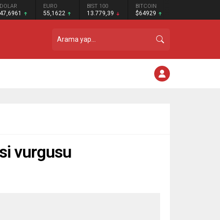
DOLAR
EURO
BIST 100
BITCOIN
47,6961
55,1622
13.779,39
$64929
si vurgusu