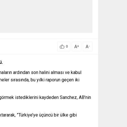
A
A
+
-
0
ü.
ların ardından son halini alması ve kabul
ler sırasında, bu yılki raporun geçen iki
 görmek istediklerini kaydeden Sanchez, AB’nin
ararak, ”Türkiye’ye üçüncü bir ülke gibi