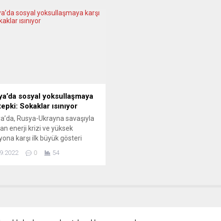
n’ın ünlü Aziz Petrus
anan Laschet “Oradaki gelişmel
ı’ndaki Paskalya ayinini Papa
Avrupa’nın güvenliğini etkiliyor”
i. Ayinin ardından “Papamobile”
Federal Almanya’da eylül ayınd
rilen aracıyla meydandakileri
yapılacak genel seçimlerde Hıri
ayan Katoliklerin ruhani lideri,
Demokrat Birlik (CDU) partisinin
a da adını veren Aziz Petrus
başbakan adayı olan Armin Las
ası’nın locasından...
Konrad Adenauer Vakfı tarafı
düzenlenen, “Almanya’nın
Uluslararası Güvenlik...
ya’da sosyal yoksullaşmaya
tepki: Sokaklar ısınıyor
a’da, Rusya-Ukrayna savaşıyla
an enerji krizi ve yüksek
yona karşı ilk büyük gösteri
endi. İspanya Memurlar ve
9.2022
0
54
t Çalışanlar Sendikasının (CSIF)
ıyla başkent Madrid’de
enen gösteriye katılan binlerce
“sosyal yoksullaşmaya karşı adil
aş artışı, düzgün bir emeklilik ve
li kamu hizmeti” talebiyle
. Kent merkezinde, meclis