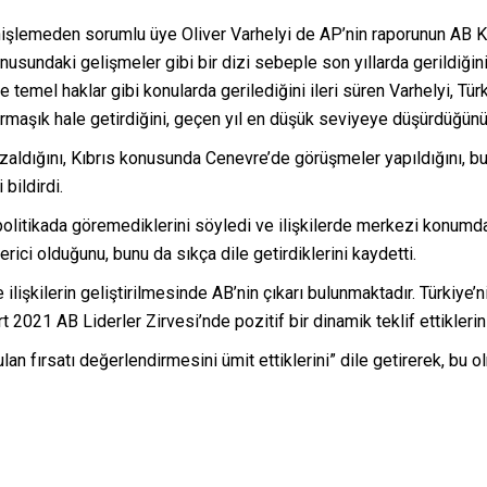
şlemeden sorumlu üye Oliver Varhelyi de AP’nin raporunun AB K
nusundaki gelişmeler gibi bir dizi sebeple son yıllarda gerildiğini
temel haklar gibi konularda gerilediğini ileri süren Varhelyi, Türk 
karmaşık hale getirdiğini, geçen yıl en düşük seviyeye düşürdüğünü 
aldığını, Kıbrıs konusunda Cenevre’de görüşmeler yapıldığını, bu
 bildirdi.
 politikada göremediklerini söyledi ve ilişkilerde merkezi konumda
ici olduğunu, bunu da sıkça dile getirdiklerini kaydetti.
le ilişkilerin geliştirilmesinde AB’nin çıkarı bulunmaktadır. Türkiye
 2021 AB Liderler Zirvesi’nde pozitif bir dinamik teklif ettiklerin
nulan fırsatı değerlendirmesini ümit ettiklerini” dile getirerek, bu