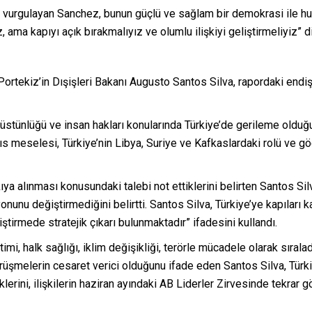
nı vurgulayan Sanchez, bunun güçlü ve sağlam bir demokrasi ile h
z, ama kapıyı açık bırakmalıyız ve olumlu ilişkiyi geliştirmeliyiz” 
tekiz’in Dışişleri Bakanı Augusto Santos Silva, rapordaki endişel
 üstünlüğü ve insan hakları konularında Türkiye’de gerileme oldu
rıs meselesi, Türkiye’nin Libya, Suriye ve Kafkaslardaki rolü ve 
ıya alınması konusundaki talebi not ettiklerini belirten Santos S
nu değiştirmediğini belirtti. Santos Silva, Türkiye’ye kapıları ka
geliştirmede stratejik çıkarı bulunmaktadır” ifadesini kullandı.
etimi, halk sağlığı, iklim değişikliği, terörle mücadele olarak sı
rüşmelerin cesaret verici olduğunu ifade eden Santos Silva, Türkiy
iklerini, ilişkilerin haziran ayındaki AB Liderler Zirvesinde tekrar gö