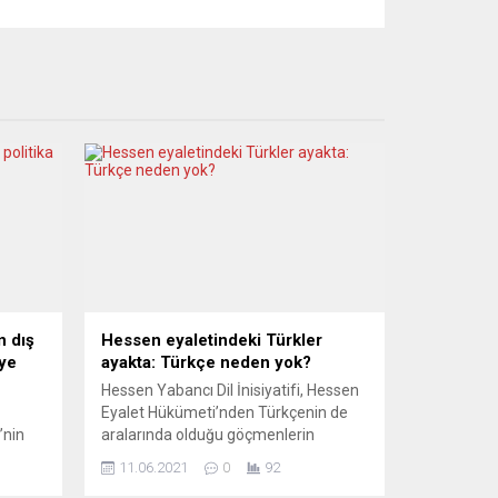
n dış
Hessen eyaletindeki Türkler
iye
ayakta: Türkçe neden yok?
Hessen Yabancı Dil İnisiyatifi, Hessen
Eyalet Hükümeti’nden Türkçenin de
’nin
aralarında olduğu göçmenlerin
anadillerinin okullarda not verilen,
11.06.2021
0
92
rlikte
seçmeli, yabancı dil olarak