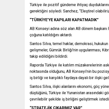
Türkiye ile pozitif gündeme ihtiyaç duydukları
gerektiğini söyledi. Sanchez, “Eleştirel olabiliri
“TÜRKİYE’YE KAPILARI KAPATMADIK”
AB Konseyi adına söz alan AB dönem başkanı Por
çoğuna katıldığını aktardı.
Santos Silva, temel haklar, demokrasi, hukukun
gelişmeler, Gümrük Birliği’nin uygulanması, Kıb
takip edildiğini bildirdi.
Raporda Türkiye ile katılım müzakerelerinin ask
noktasında olduğunu, AB Konseyi’nin bu pozisyonu
iş birliği ve karşılıklı faydaya dayalı bir ilişki 
Santos Silva, ilişki alanlarını ekonomi, göç yön
düştüğünü, Türkiye ile Yunanistan arasındaki gö
çevrilebilir şekilde iş birliğini geliştirmek isted
“STRATEJİK ÇIKARIMIZ VAR”