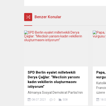
Benzer Konular
SPD Berlin eyalet milletvekili
Papa,
Derya Çağlar: “Meclisin yarısını
vurgu
kadın vekillerin oluşturmasını
Katolik
istiyorum”
Franci
Almanya Sosyal Demokrat Partisi’nin
üzere 
(SPD) Berlin Eyalet Parlamentosu
çağrısı
08.07.2021
0
508
18.0
milletvekil Derya Çağlar, 26 Eylül’deki
barış 