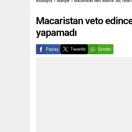
Anasayfa
Manşet
Macaristan veto edince: AB, İsrail
hedefim, 2022’de (cumhurbaşkanı
binası
seçiminde) Cumhurbaşkanı
Emmanuel...
Macaristan veto edince:
yapamadı
Paylaş
Tweetle
Gönder