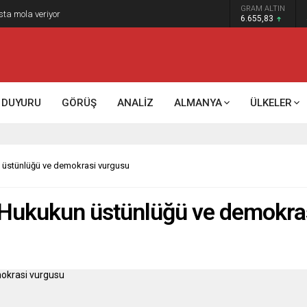
GRAM ALTIN
6.655,83
DUYURU
GÖRÜŞ
ANALİZ
ALMANYA
ÜLKELER
n üstünlüğü ve demokrasi vurgusu
: Hukukun üstünlüğü ve demokra