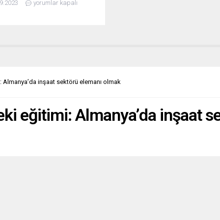
9.2023
yorumlar kapalı
olarak kutlanıyor. Dünya Barış
larak 1 Eylül’ün seçilmesinin
 Hitler’in liderliğindeki faşist
a’nın 1939 yılında Polonya’yı
ederek İkinci Dünya Savaşı’nı
tığı tarihi unutmamak ve barışın
i hatırlamaktı. Hitlerci
a,...
: Almanya’da inşaat sektörü elemanı olmak
ki eğitimi: Almanya’da inşaat s