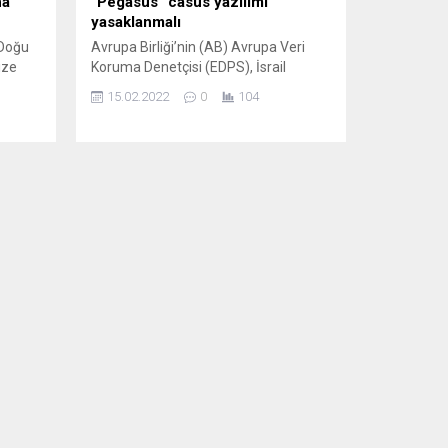
na
“Pegasus” casus yazılımı
yasaklanmalı
 Doğu
Avrupa Birliği’nin (AB) Avrupa Veri
ize
Koruma Denetçisi (EDPS), İsrail
a Türk
merkezli NSO Grup tarafından
15.02.2022
0
104
rtisi
geliştirilen casus yazılım programı
ım,
Pegasus’un yasaklanması çağrısında
bulundu. EDPS’den yapılan
açıklamada, Pegasus kullanımının
tta bir
“günlük hayatın en mahrem yönlerine
müdahale edebilecek, benzeri
görülmemiş bir müdahaleciliğe” yol
m
açabileceği ifade edildi. Açıklamada,
“AB’de Pegasus’a benzer casus
...
yazılımların geliştirilmesi ve...