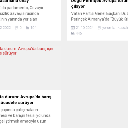
tasarısına onay
Doğu Perinçek Avrupa turu
çıkıyor
’da parlamento, Cezayir
ızlık Savaşı sırasında
Vatan Partisi Genel Başkanı Dr.
’nın yanında yer alan
Perinçek Almanya’da “Büyük Kr
rlilerin (“Harki”) tanınması ve
Büyük Çözüm” konferanslarınd
2.2022
0
104
21.10.2024
yorumlar kapalı
iyetlerinin giderilmesi için
toplumuyla buluşacak. Vatan Pa
446
anan yasa tasarısını kabul etti.
Almanya Temsilcisi Deniz Yıldır
da Cezayir’i terk ederek
Doğu Perinçek konferanslarının
’ya gelmek zorunda kalan 90
önemini şu sözlerle ifade etti:
arkinin” maruz kaldığı insanlık
“Ülkemiz önemli değişimlerin ha
uameleler kabul edildi. Harkilere
devrimin koşullarını yaşıyor. Her
iyetlerinin giderilmesi için
kesimden vatanseverlerimizi
tazminat verilmesi öngörülen
Türkiye’deki gerçekleri ve çözü
a...
yollarını konuşabileceğimiz
konferanslara çağırıyoruz. Sayın
ta durum: Avrupa’da barış
mücadele sürüyor
çapında çatışmaların
esi ve barışın tesisi yolunda
i geliştirmek amacıyla uzun
ır 1 Eylül günü, “Dünya Barış