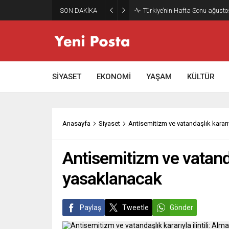
SON DAKİKA
Türkiye’nin Hafta Sonu ağusto
SİYASET
EKONOMİ
YAŞAM
KÜLTÜR
Anasayfa
Siyaset
Antisemitizm ve vatandaşlık kararı
Antisemitizm ve vatanda
yasaklanacak
Paylaş
Tweetle
Gönder