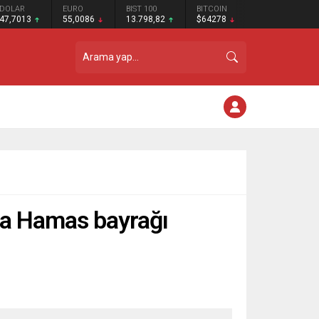
DOLAR
EURO
BIST 100
BITCOIN
47,7013
55,0086
13.798,82
$64278
’da Hamas bayrağı