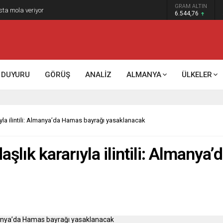
GRAM ALTIN
sta mola veriyor
6.544,76
DUYURU
GÖRÜŞ
ANALİZ
ALMANYA
ÜLKELER
yla ilintili: Almanya’da Hamas bayrağı yasaklanacak
şlık kararıyla ilintili: Almanya