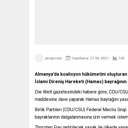
yeniposta
Yayınlama: 21.06.2021
143
Almanya’da koalisyon hükümetini oluşturan H
İslami Direniş Hareketi (Hamas) bayrağının
Die Welt gazetesindeki habere göre, CDU/CSU 
maddesine ilave yaparak Hamas bayrağını yasa
Birlik Partileri (CDU/CSU) Federal Meclis Grup 
bayraklarının dalgalanmasına izin vermek istemi
Thorsten Frei getirilecek yasak ile ülkede yaşay