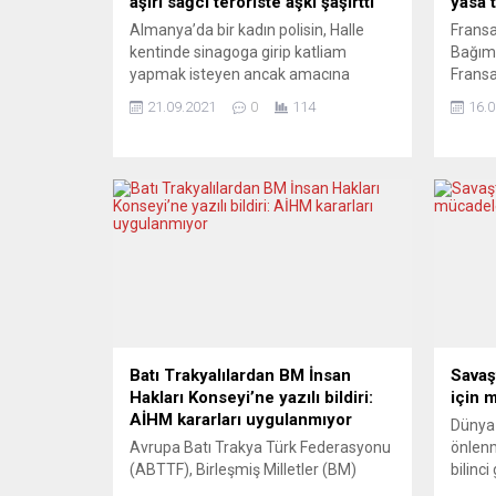
aşırı sağcı teröriste aşkı şaşırttı
yasa 
Almanya’da bir kadın polisin, Halle
Fransa
kentinde sinagoga girip katliam
Bağıms
yapmak isteyen ancak amacına
Fransa
ulaşamayınca dışarıda iki kişiyi
Cezayi
21.09.2021
0
114
16.0
öldüren aşırı sağcı terörist Stephan
mağdur
Balliet’e aşk mektupları yazdığı
hazırl
belirlendi. Mitteldeutsche Zeitung’un
Tasarı
haberine göre, Sachsen Anhalt
Fransa
eyaletinde görevli kadın polis
bin “H
memuru, müebbet hapis cezası alan
dışı m
Stephan Balliet’e aşk mektupları
mağdur
gönderdiği gerekçesiyle açığa alındı....
maddi 
tasarıy
Batı Trakyalılardan BM İnsan
Savaş
Hakları Konseyi’ne yazılı bildiri:
için 
AİHM kararları uygulanmıyor
Dünya 
Avrupa Batı Trakya Türk Federasyonu
önlenm
(ABTTF), Birleşmiş Milletler (BM)
bilinc
İnsan Hakları Konseyi’nin 13 Eylül-1
yıllard