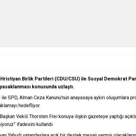
ristiyan Birlik Partileri (CDU/CSU) ile Sosyal Demokrat Parti
 yasaklanması konusunda uzlaştı.
ile SPD, Alman Ceza Kanunu’nun anayasaya aykırı oluşumlara pr
klamayı hedefliyor.
Başkan Vekili Thorsten Frei konuya ilişkin gazeteye yaptığı açıkla
yoruz” ifadesini kullandı.
an Yahudi vatandaşlara açık bir destek mesajı vermiş olacaklarını 