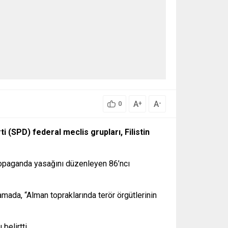
A
A
+
-
0
 (SPD) federal meclis grupları, Filistin
opaganda yasağını düzenleyen 86’ncı
mada, “Alman topraklarında terör örgütlerinin
belirtti.