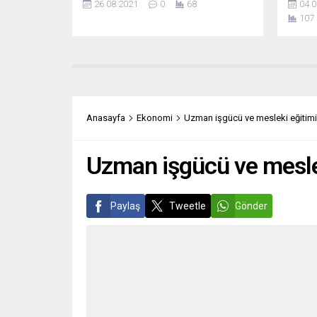
26.08.2021
0
68
04.0
Ekim 2021 tarihlerinde gerçekleşecek
Günü” 
107
48. olağan oturumuna,
Günü o
“Yunanistan’daki Batı Trakya Türk
nedeni,
toplumuna verilen medeni haklardaki
Almany
kısıtlamalar” başlıklı yazılı bildiri sundu.
işgal 
ABTTF yazılı bildirisinde, örgütlenme
başlat
özgürlüğü kapsamında İskeçe Türk
önemin
Birliği davasında Yunanistan
Almany
Anasayfa
Ekonomi
Uzman işgücü ve mesleki eğitimi
Yargıtay’ının verdiği ret kararı ve...
Uzman işgücü ve mesle
Paylaş
Tweetle
Gönder