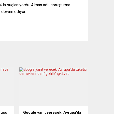
akla suçlanıyordu. Alman adli soruşturma
e devam ediyor.
onucu
Google yanıt verecek: Avrupa’da