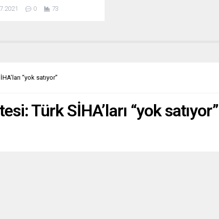
vermek zorunda kalacak. Bir
7.2021
0
73
me sözcüsünün belirttiğine
 Itzehoe bölge mahkemesi cuma
na davayı açtı. 96 yaşındaki
d Furchner, 11 binden fazla
t ve cinayete teşebbüs
na yardım ve yataklık etmekle
yor. Nasyonal sosyalistler...
HA’ları “yok satıyor”
si: Türk SİHA’ları “yok satıyor”