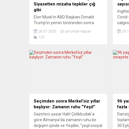
Siyasetten mizaha tepkiler çığ
sayısı
gibi
İngilt
Elon Musk’ın ABD Başkanı Donald
Covid-
Trump’ın yemin töreninden sonra
salgın
Washington’da yaptığı bir el hareketi,
yüksek
26.01.2025
yorumlar kapalı
29.1
skandallar tarihine yeni bir sayfa
geçmiş
125
ekledi. Musk, sağ elini kalbine koyup
dünkü 
ardından ileri doğru uzattığı
saatte
hareketiyle büyük bir tepki fırtınası
tespit 
başlattı. Hitler selamını andıran bu
başlan
jest, sosyal medyada hızla yayıldı ve
yüksek
uluslararası bir tartışmayı ateşledi.
Peki...
Seçimden sonra Merkel’siz yıllar
96 ya
başlıyor: Zamanın ruhu “Yeşil”
fazla
Gazeteci-yazar Halit Çelikbudak’a
Danzig
göre Almanya’da zamanın ruhu bir
toplam
değişim içinde ve Yeşiller, “yeşil sosyal
30 Eyl