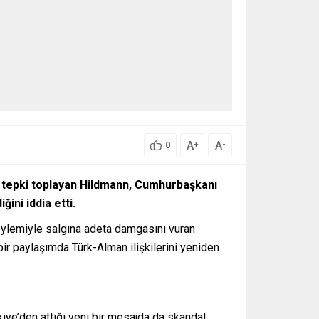
A
A
+
-
0
ük tepki toplayan Hildmann, Cumhurbaşkanı
ini iddia etti.
t söylemiyle salgına adeta damgasını vuran
ir paylaşımda Türk-Alman ilişkilerini yeniden
kiye’den attığı yeni bir mesajda da skandal