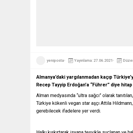
yeniposta
Yayınlama: 27.06.2021
Düzen
Almanya’daki yargılanmadan kaçıp Türkiye’y
Recep Tayyip Erdoğan’a “Führer” diye hitap e
Alman medyasında “ultra sağcı” olarak tanıtılan,
Türkiye kökenli vegan star aşçı Attila Hildmann
gerebilecek ifadelere yer verdi.
Halkı kışkırtarak isyana teşvikle suçlanan ve ha