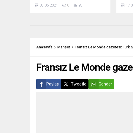
piyasa ekonomisi” başlıklı seçim
hesap 
03.05.2021
0
93
17.0
programıyla yepyeni bir dünya
mahke
öngörüyor. Çelikbudak, yeni bir
göre,
yazısında rüzgârın hangi yönden
günü a
geldiğine dair ipuçlarına dikkat çekti.
Irmgar
Farkında mısınız? Tarihi bir zaman
cinaye
diliminden geçiyoruz… Salgın sonrası
vakası
dünyada yeni bir denge kurulacak…
suçlanı
Anasayfa
Manşet
Fransız Le Monde gazetesi: Türk Sİ
Hissediliyor...
Fransız Le Monde gazete
Paylaş
Tweetle
Gönder