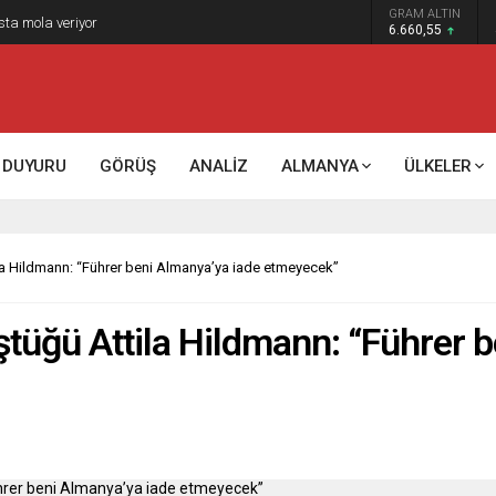
GRAM ALTIN
k kontrol mü, kolonializm mi?
6.660,55
DUYURU
GÖRÜŞ
ANALİZ
ALMANYA
ÜLKELER
la Hildmann: “Führer beni Almanya’ya iade etmeyecek”
tüğü Attila Hildmann: “Führer 