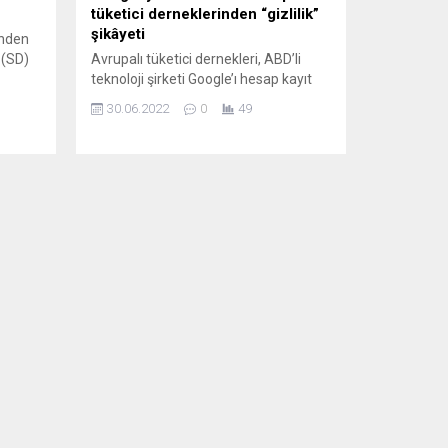
tüketici derneklerinden “gizlilik”
şikâyeti
inden
 (SD)
Avrupalı tüketici dernekleri, ABD’li
teknoloji şirketi Google’ı hesap kayıt
n
süreciyle ilgili olarak kişisel verileri
30.06.2022
0
49
kullanması nedeniyle veri koruma
oya
otoritelerine şikâyet etti. Almanya
Federal Tüketiciyi Koruma Merkezleri
rı
Birligi (VZBV), kişisel verileri
ilir.
kullanması nedeniyle Google’a bir
ü
uyarı mektubu göndererek hukuk
SSEN
davası yolunda ilk adımı attı. Avrupa
..
Tüketici Birliği’nden (BEUC) yapılan
açıklamaya göre,...