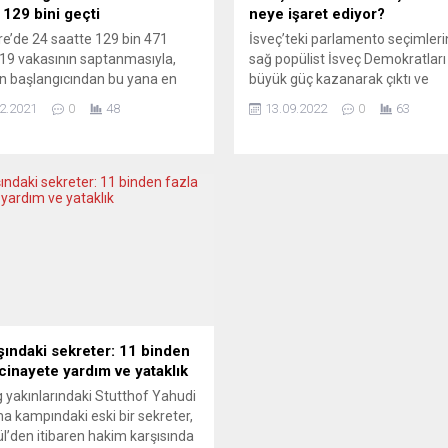
 129 bini geçti
neye işaret ediyor?
ere’de 24 saatte 129 bin 471
İsveç’teki parlamento seçimler
19 vakasının saptanmasıyla,
sağ popülist İsveç Demokratları
ın başlangıcından bu yana en
büyük güç kazanarak çıktı ve
 günlük vaka sayısı kayıtlara
iktidardaki Sosyal Demokratları
2.2021
0
48
13.09.2022
0
63
 oldu. Sağlık Bakanlığının
ardından ikinci büyük parti oldu.
açıklamasına göre, son 24
Pazartesi sabahı oluşan ilk tabl
 129 bin 471 Covid-19 vakası
göre solcu hükümetin yerini
edildi. Bu sayı, salgının
muhafazakârlar, liberaller ve aşı
gıcından bu yana kaydedilen en
sağcılardan oluşan bir cephe alab
 günlük vaka oldu. Açıklanan...
Nihai sonuçların çarşamba gün
açıklanması bekleniyor. EXPRE
(İsveç) KUTUPLAŞMAYI AŞIN VE.
şındaki sekreter: 11 binden
 cinayete yardım ve yataklık
 yakınlarındaki Stutthof Yahudi
a kampındaki eski bir sekreter,
ül’den itibaren hakim karşısında