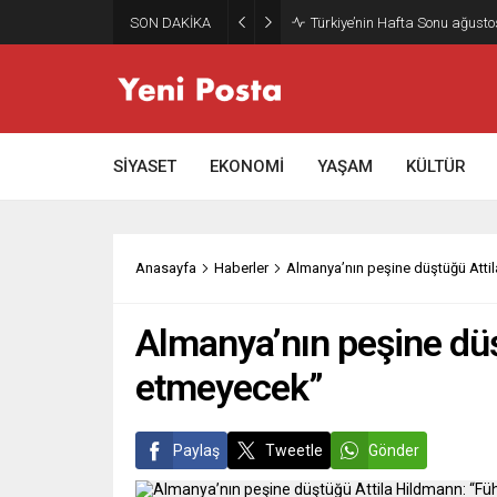
SON DAKİKA
Gazze’nin geleceği: Teknokrati
SİYASET
EKONOMİ
YAŞAM
KÜLTÜR
Anasayfa
Haberler
Almanya’nın peşine düştüğü Atti
Almanya’nın peşine düş
etmeyecek”
Paylaş
Tweetle
Gönder