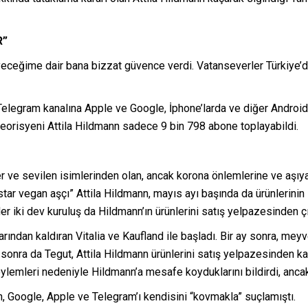
R”
eyeceğime dair bana bizzat güvence verdi. Vatanseverler Türkiye
elegram kanalına Apple ve Google, İphone’larda ve diğer Android
teorisyeni Attila Hildmann sadece 9 bin 798 abone toplayabildi.
 ve sevilen isimlerinden olan, ancak korona önlemlerine ve aşıya
star vegan aşçı” Attila Hildmann, mayıs ayı başında da ürünlerinin s
 iki dev kuruluş da Hildmann’ın ürünlerini satış yelpazesinden çık
ından kaldıran Vitalia ve Kaufland ile başladı. Bir ay sonra, meyve
a sonra da Tegut, Attila Hildmann ürünlerini satış yelpazesinden k
öylemleri nedeniyle Hildmann’a mesafe koyduklarını bildirdi, ancak
, Google, Apple ve Telegram’ı kendisini “kovmakla” suçlamıştı.