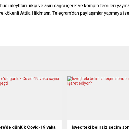
i aleyhtarı, ırkçı ve aşırı sağcı içerik ve komplo teorileri yaym
ye kökenli Attila Hildmann, Telegram’dan paylaşımlar yapmaya is
tere’de günlük Covid-19 vaka
İsveç’teki belirsiz seçim s