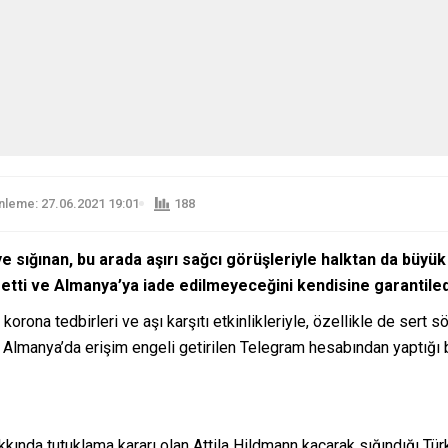
leme: 27.06.2021 19:01
188
e sığınan, bu arada aşırı sağcı görüşleriyle halktan da büy
tti ve Almanya’ya iade edilmeyeceğini kendisine garantilediğ
 korona tedbirleri ve aşı karşıtı etkinlikleriyle, özellikle de ser
, Almanya’da erişim engeli getirilen Telegram hesabından yaptığı b
kkında tutuklama kararı olan Attila Hildmann kaçarak sığındığı Tür