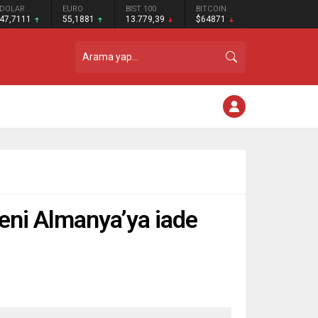
DOLAR
EURO
BIST 100
BITCOIN
47,7111
55,1881
13.779,39
$64871
beni Almanya’ya iade