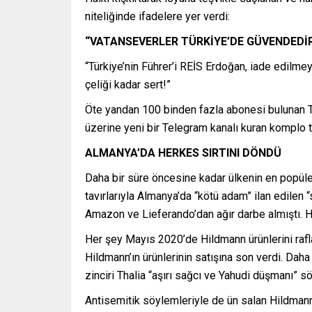
niteliğinde ifadelere yer verdi:
“VATANSEVERLER TÜRKİYE’DE GÜVENDEDİ
“Türkiye’nin Führer’i REİS Erdoğan, iade edilm
çeliği kadar sert!”
Öte yandan 100 binden fazla abonesi bulunan T
üzerine yeni bir Telegram kanalı kuran komplo 
ALMANYA’DA HERKES SIRTINI DÖNDÜ
Daha bir süre öncesine kadar ülkenin en popüler
tavırlarıyla Almanya’da “kötü adam” ilan edilen “
Amazon ve Lieferando’dan ağır darbe almıştı. Her
Her şey Mayıs 2020’de Hildmann ürünlerini raflar
Hildmann’ın ürünlerinin satışına son verdi. Dah
zinciri Thalia “aşırı sağcı ve Yahudi düşmanı” s
Antisemitik söylemleriyle de ün salan Hildmann