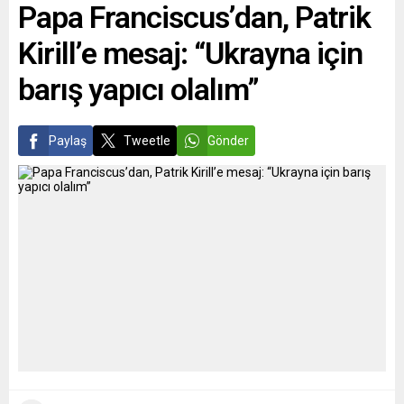
Papa Franciscus’dan, Patrik
Komitesi’nin dokuzuncu
göçmenleri kurtaran sivil
toplantısı 22 Ekim’de
toplum kuruluşlarına ait
Kirill’e mesaj: “Ukrayna için
örgütün Cenevre’deki
gemilere...
merkezinde video
barış yapıcı olalım”
konferans...
Paylaş
Tweetle
Gönder