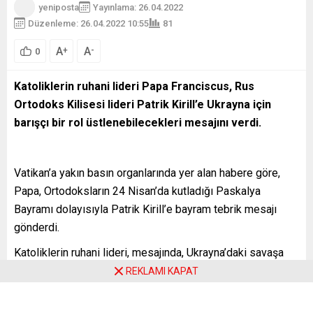
yeniposta
Yayınlama: 26.04.2022
Düzenleme: 26.04.2022 10:55
81
A
A
+
-
0
Katoliklerin ruhani lideri Papa Franciscus, Rus
Ortodoks Kilisesi lideri Patrik Kirill’e Ukrayna için
barışçı bir rol üstlenebilecekleri mesajını verdi.
Vatikan’a yakın basın organlarında yer alan habere göre,
Papa, Ortodoksların 24 Nisan’da kutladığı Paskalya
Bayramı dolayısıyla Patrik Kirill’e bayram tebrik mesajı
gönderdi.
Katoliklerin ruhani lideri, mesajında, Ukrayna’daki savaşa
işaret ederek, “Sevgili Kardeşim, Kutsal Ruh kalplerimizi
REKLAMI KAPAT
dönüştürsün ve özellikle savaşın harap ettiği Ukrayna için
bizleri gerçek barış yapıcılar haline getirsin” ifadesini