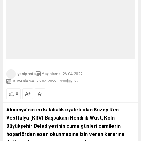
yeniposta
Yayınlama: 26.04.2022
Düzenleme: 26.04.2022 14:00
65
A
A
+
-
0
Almanya’nın en kalabalık eyaleti olan Kuzey Ren
Vestfalya (KRV) Başbakanı Hendrik Wüst, Köln
Büyükşehir Belediyesinin cuma günleri camilerin
hoparlörden ezan okunmasına izin veren kararına