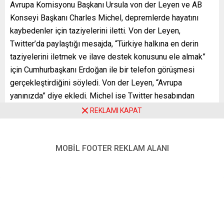
Avrupa Komisyonu Başkanı Ursula von der Leyen ve AB
Konseyi Başkanı Charles Michel, depremlerde hayatını
kaybedenler için taziyelerini iletti. Von der Leyen,
Twitter’da paylaştığı mesajda, “Türkiye halkına en derin
taziyelerini iletmek ve ilave destek konusunu ele almak”
için Cumhurbaşkanı Erdoğan ile bir telefon görüşmesi
gerçekleştirdiğini söyledi. Von der Leyen, “Avrupa
yanınızda” diye ekledi. Michel ise Twitter hesabından
yaptığı paylaşımda, “Erdoğan ile yaptığım telefon
REKLAMI KAPAT
görüşmesinde Türkiye halkına başsağlığı, dayanışma,
desteğimi ifade ettim. Güvencesini verdim: Türkiye yalnız
değildir” dedi. AB ve üye devletlerin desteğini
MOBİL FOOTER REKLAM ALANI
sürdüreceğini ifade eden Michel, Türkiye’nin Suriye’ye
insani yardımların ulaştırılması konusundaki tutumu için de
teşekkürlerini sundu.
YENİ POSTA – BRÜKSEL
KAYNAK:
https://p.dw.com/p/4NOPa