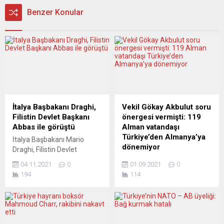
Benzer Konular
İtalya Başbakanı Draghi,
Vekil Gökay Akbulut soru
Filistin Devlet Başkanı
önergesi vermişti: 119
Abbas ile görüştü
Alman vatandaşı
Türkiye’den Almanya’ya
İtalya Başbakanı Mario
dönemiyor
Draghi, Filistin Devlet
Başkanı Mahmud Abbas ile
Alman Dışişleri Bakanlığı’nın
04.11.2021
0
01.09.2021
0
Roma’da bir araya geldi.
bir soru önergesine verdiği
194
114
Başbakanlık sarayı Chigi’de
yanıta göre 61 Alman
gerçekleşen görüşme
vatandaşı halihazırda
öncesinde Draghi, Abbas’ı
Türkiye’de tutuklu bulunuyor.
resmi törenle karşıladı.
58 Alman vatandaşı ise
İtalya Başbakanlığından
yurtdışına çıkış yasağı