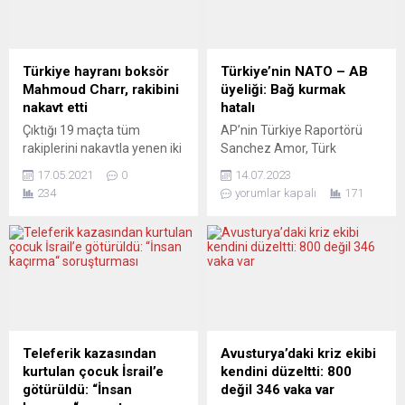
yapılan açıklamada, Draghi
nedeniyle Almanya’ya
ve Abbas’ın, İtalya’nın Filistin
dönemiyor. Alman Sol Parti
kurumlarını güçlendirme ve
milletvekili Gökay Akbulut
Filistin halkını destekleme
Alman hükümetine
Türkiye hayranı boksör
Türkiye’nin NATO – AB
taahhüdü özelinde iki ülke
Türkiye’de tutuklu Alman
Mahmoud Charr, rakibini
üyeliği: Bağ kurmak
gündemindeki konuları ele
vatandaşları hakkında bir
nakavt etti
hatalı
aldığı belirtildi. Görüşmede...
soru önergesi verdi.
Çıktığı 19 maçta tüm
AP’nin Türkiye Raportörü
Önergede Akbulut, “Ne
rakiplerini nakavtla yenen iki
Sanchez Amor, Türk
kadar Alman vatandaşı ya...
metrelik Amerikalı
vatandaşlarına vize
17.05.2021
0
14.07.2023
Christopher Lovejoy’u
serbestisi tanınması,
234
yorumlar kapalı
171
nakavt etmeyi başaran
Gümrük Birliği’nin
Mahmoud Charr, şimdi
modernizasyonu ve
süper şampiyon Anthony
Türkiye’nin AB’ye üyelik
Joshua ile maç yapmak için
sürecine ilişkin DW
gün sayıyor. WBA dünya
Türkçe’nin sorularını
şampiyonu boksör
yanıtladı.Avrupa
Mahmoud Charr, Amerikalı
Parlamentosu’nun (AP)
139 kilo ve iki metrelik dev
İspanyol Sosyal Demokrat
rakibi Christopher Lovejoy’u
Türkiye Raportörü Nacho
Teleferik kazasından
Avusturya’daki kriz ekibi
ikinci rauntta nakavt ederek
Sanchez Amor, Türkiye’nin
kurtulan çocuk İsrail’e
kendini düzeltti: 800
büyük bir...
İsveç’in NATO üyeliğine
götürüldü: “İnsan
değil 346 vaka var
onaylamasına ilişkin