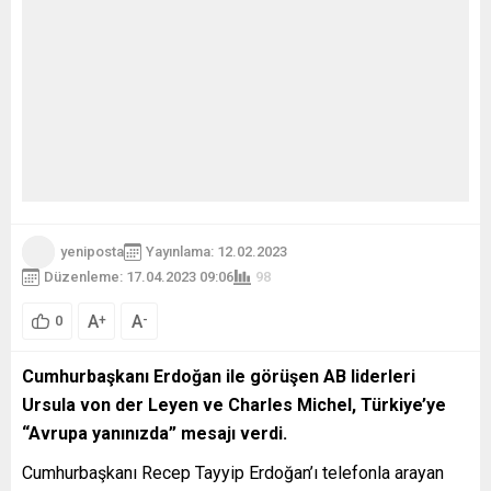
yeniposta
Yayınlama: 12.02.2023
Düzenleme: 17.04.2023 09:06
98
A
A
+
-
0
Cumhurbaşkanı Erdoğan ile görüşen AB liderleri
Ursula von der Leyen ve Charles Michel, Türkiye’ye
“Avrupa yanınızda” mesajı verdi.
Cumhurbaşkanı Recep Tayyip Erdoğan’ı telefonla arayan