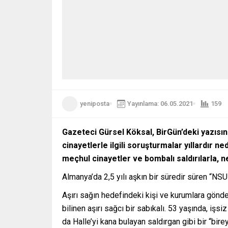
yeniposta
Yayınlama: 06.05.2021
159
Gazeteci Gürsel Köksal, BirGün’deki yazısınd
cinayetlerle ilgili soruşturmalar yıllardır n
meçhul cinayetler ve bombalı saldırılarla, n
Almanya’da 2,5 yılı aşkın bir süredir süren “NSU
Aşırı sağın hedefindeki kişi ve kurumlara gönder
bilinen aşırı sağcı bir sabıkalı. 53 yaşında, işs
da Halle’yi kana bulayan saldırgan gibi bir “bire