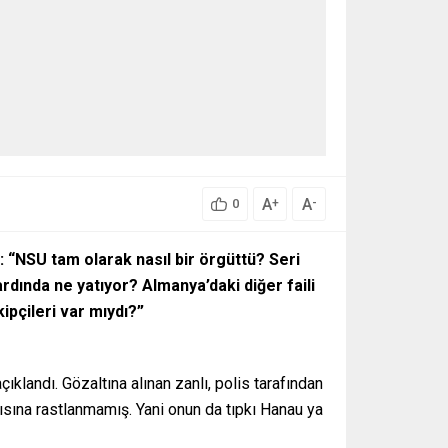
A
A
+
-
0
: “NSU tam olarak nasıl bir örgüttü? Seri
ardında ne yatıyor? Almanya’daki diğer faili
ipçileri var mıydı?”
ıklandı. Gözaltına alınan zanlı, polis tarafından
antısına rastlanmamış. Yani onun da tıpkı Hanau ya