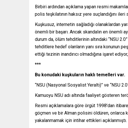
Birbiri ardından açıklama yapan resmi makamlar,
polis teşkilatının haksız yere suçlandığını iler
Kuşkusuz, internetin sağladığı olanaklardan yar
önemli bir başarı. Ancak skandalın en önemli ayrın
durum da, ölüm tehditlerinin altındaki “NSU 2.0”
tehditlere hedef olanların yanı sıra konunun peş
ettiği tezinin inandırıcı olmadığına işaret ediyor
***
Bu konudaki ku
ş
kular
ı
n hakl
ı
temelleri var.
“NSU (Nasyonal Sosyalist Yeraltı)” ve “NSU 2.0”ı
Kamuoyu NSU adı altında faaliyet gösteren terör
Resmi açıklamalara göre örgüt 1998’dan itibaren 
göçmen ve bir Alman polisini öldüren, onlarca ki
yakalanmamak için intihar ettikleri açıklanmıştı