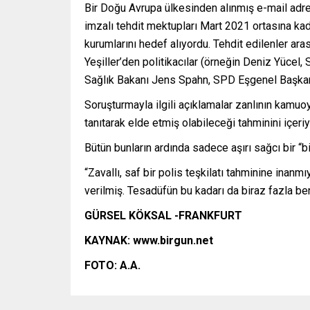
Bir Doğu Avrupa ülkesinden alınmış e-mail adre
imzalı tehdit mektupları Mart 2021 ortasına ka
kurumlarını hedef alıyordu. Tehdit edilenler ar
Yeşiller’den politikacılar (örneğin Deniz Yücel,
Sağlık Bakanı Jens Spahn, SPD Eşgenel Başkanı
Soruşturmayla ilgili açıklamalar zanlının kamuoyu
tanıtarak elde etmiş olabileceği tahminini içeriy
Bütün bunların ardında sadece aşırı sağcı bir “bi
“Zavallı, saf bir polis teşkilatı tahminine inanmı
verilmiş. Tesadüfün bu kadarı da biraz fazla be
G
Ü
RSEL K
Ö
KSAL -FRANKFURT
KAYNAK:
www.birgun.net
FOTO: A.A.