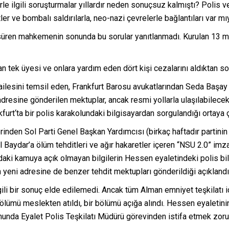
le ilgili soruşturmalar yıllardır neden sonuçsuz kalmıştı? Polis ve
er ve bombalı saldırılarla, neo-nazi çevrelerle bağlantıları var mı
 süren mahkemenin sonunda bu sorular yanıtlanmadı. Kurulan 13 m
 tek üyesi ve onlara yardım eden dört kişi cezalarını aldıktan so
ailesini temsil eden, Frankfurt Barosu avukatlarından Seda Başay 
v adresine gönderilen mektuplar, ancak resmi yollarla ulaşılabilecek 
urt‘ta bir polis karakolundaki bilgisayardan sorgulandığı ortaya ç
rinden Sol Parti Genel Başkan Yardımcısı (birkaç haftadır partini
 Baydar’a ölüm tehditleri ve ağır hakaretler içeren “NSU 2.0” imzal
i kamuya açık olmayan bilgilerin Hessen eyaletindeki polis bilgi
n yeni adresine de benzer tehdit mektupları gönderildiği açıklandı
li bir sonuç elde edilemedi. Ancak tüm Alman emniyet teşkilatı içi
ölümü meslekten atıldı, bir bölümü açığa alındı. Hessen eyaletinin 
Sonunda Eyalet Polis Teşkilatı Müdürü görevinden istifa etmek zoru