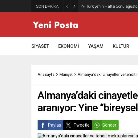
SON DAKİKA
Gazze’nin geleceği: Teknokrati
SİYASET
EKONOMİ
YAŞAM
KÜLTÜR
Anasayfa
Manşet
Almanya’daki cinayetler ve tehdit m
Almanya’daki cinayetle
aranıyor: Yine “bireysel
Paylaş
Tweetle
Gönder