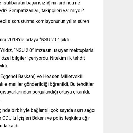
 istihbaratın başarısızlığının ardında ne
ydı? Sempatizanları, takipçileri var mıydı?
eclis soruşturma komisyonunun yıllar süren
nra 2018’de ortaya “NSU 2.0” çıktı.
Yıldız, “NSU 2.0” imzasını taşıyan mektuplarla
özel bilgiler içeriyordu. Nitekim ilk tehdit
ıktı.
n Eşgenel Başkanı) ve Hessen Milletvekili
ı e-mailler gönderildiği öğrenildi. Bu tehditler
sayarlarından sorgulandığı ortaya çıkarıldı.
.
nde birbiriyle bağlantılı çok sayıda aşırı sağcı
CDU’lu İçişleri Bakanı ve polis teşkilatı ağır
nda kaldı.