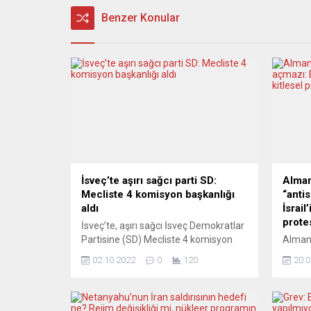
Benzer Konular
İsveç’te aşırı sağcı parti SD:
Alman
Mecliste 4 komisyon başkanlığı
“anti
aldı
İsrail
prote
İsveç’te, aşırı sağcı İsveç Demokratlar
Partisine (SD) Mecliste 4 komisyon
Almany
başkanlığı verildiği bildirildi. Devlet
hüküm
02.10.2022
0
120
20.0
televizyonu SVT’nin haberine göre,
Şeridi’
İsveç’te 11 Eylül’de yapılan genel
saldırı
seçimler sonrası hükümet kurma
Protest
görevini sürdüren ılımlı Muhafazakar
yaşand