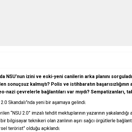
a NSU’nun izini ve eski-yeni canilerin arka planını sorguladı
eden sonuçsuz kalmıştı? Polis ve istihbaratın başarısızlığının 
eo-nazi çevrelerle bağlantıları var mıydı? Sempatizanları, tak
 2.0 Skandalı”nda yeni bir aşamaya gelindi.
ilen “NSU 2.0” imzalı tehdit mektuplarının yazarının yakalandığı aç
iz bir bilgisayar teknikeri olan zanlının aşırı sağcı örgütlerle bağl
ysel terörist” olduğu açıklandı.