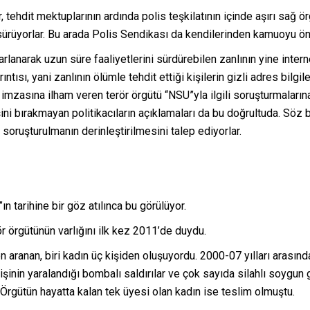
 tehdit mektuplarının ardında polis teşkilatının içinde aşırı sağ 
i sürüyorlar. Bu arada Polis Sendikası da kendilerinden kamuoyu ön
arlanarak uzun süre faaliyetlerini sürdürebilen zanlının yine inte
tısı, yani zanlının ölümle tehdit ettiği kişilerin gizli adres bilgil
 imzasına ilham veren terör örgütü “NSU”yla ilgili soruşturmalarına
ini bırakmayan politikacıların açıklamaları da bu doğrultuda. Söz 
, soruşturulmanın derinleştirilmesini talep ediyorlar.
n tarihine bir göz atılınca bu görülüyor.
 örgütünün varlığını ilk kez 2011’de duydu.
aranan, biri kadın üç kişiden oluşuyordu. 2000-07 yılları arasında
şinin yaralandığı bombalı saldırılar ve çok sayıda silahlı soygun 
. Örgütün hayatta kalan tek üyesi olan kadın ise teslim olmuştu.