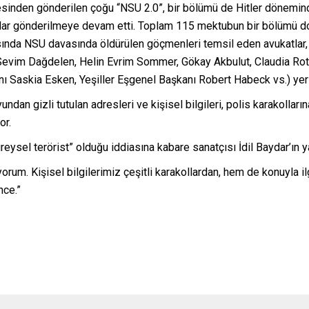
sinden gönderilen çoğu “NSU 2.0”, bir bölümü de Hitler döneminde
dar gönderilmeye devam etti. Toplam 115 mektubun bir bölümü doğr
asında NSU davasında öldürülen göçmenleri temsil eden avukatlar, g
 Sevim Dağdelen, Helin Evrim Sommer, Gökay Akbulut, Claudia Roth, 
 Saskia Esken, Yeşiller Eşgenel Başkanı Robert Habeck vs.) yer 
ndan gizli tutulan adresleri ve kişisel bilgileri, polis karakollar
or.
reysel terörist” olduğu iddiasına kabare sanatçısı İdil Baydar’ın ya
yorum. Kişisel bilgilerimiz çeşitli karakollardan, hem de konuyla il
nce.”