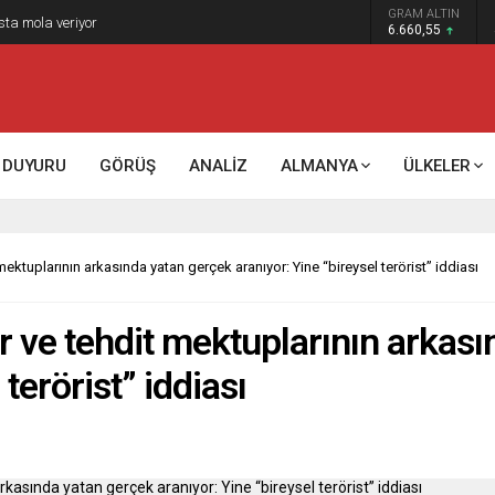
GRAM ALTIN
k kontrol mü, kolonializm mi?
6.660,55
DUYURU
GÖRÜŞ
ANALİZ
ALMANYA
ÜLKELER
ektuplarının arkasında yatan gerçek aranıyor: Yine “bireysel terörist” iddiası
r ve tehdit mektuplarının arkas
 terörist” iddiası