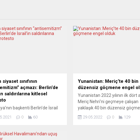
 siyaset sınıfının
Yunanistan: Meriç’te 40 bin
semitizm” açmazı: Berlin’de
düzensiz göçmene engel o
’in saldırılarına kitlesel
Yunanistan 2022 yılının ilk dört 
sto
Meriç Nehri’ni geçmeye çalışan
a’nın başkenti Berlin’de İsrail
yaklaşık 40 bin düzensiz göçm
etinin Doğu Kudüs ve Gazze
engel olduklarını açıkladı. Yuna
5.2021
0
60
29.05.2022
0
129
nde Filistinlilere yönelik kanlı
yıl başından bu yana Meriç Nehr
ları protesto edildi.
üzerinden ülkeye giriş yapmaya
ocular Filistin’de ırkçı bir trajedi
çalışan 40 bin düzensiz göçme
ığını belirterek, bu gösterilerin
engel olunduğunu açıkladı.