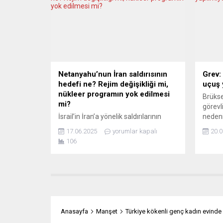
Parti, aşırı sağcı İsveç Demokratlar
kesinl
Partisinin Mecliste 4 komisyon
içerme
başkanlığı almasına izin verdi.
parlam
Muhafazakar Parti öncülüğüne
buna y
gelecek hafta kurulması...
“Alman
güçlen
gereken
Netanyahu’nun İran saldırısının
Grev:
bölgede
hedefi ne? Rejim değişikliği mi,
uçuş 
nükleer programın yok edilmesi
Brükse
mi?
görevl
İsrail’in İran’a yönelik saldırılarının
nedeni
temel amacı yalnızca nükleer tehdit
kalkma
17.06.2025
yorumlar kapalı
20.0
mi, yoksa asıl hedef Tahran’daki rejimi
Belçika
106
devirmek mi? Alman eleştirel haber
çağrısı
analiz platformu NachDenkSeiten’da
koşulla
yayımlanan analizde, gazeteci Ramon
talebi
Schack, Netanyahu hükümetinin
Brükse
İran’a karşı başlattığı savaşın
görevli
gerisindeki stratejik niyetleri
bagajl
sorguluyor. İsrail’in Ulusal Güvenlik
yapıla
Anasayfa
Manşet
Türkiye kökenli genç kadın evinde
Danışmanı Zachi Ha-Negbi, kamu
Havali