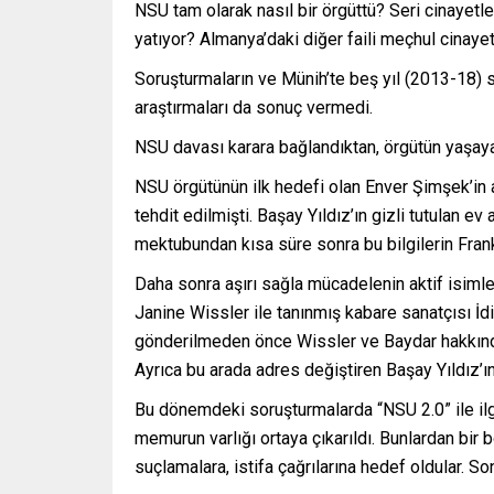
NSU tam olarak nasıl bir örgüttü? Seri cinayetler
yatıyor? Almanya’daki diğer faili meçhul cinayetl
Soruşturmaların ve Münih’te beş yıl (2013-18)
araştırmaları da sonuç vermedi.
NSU davası karara bağlandıktan, örgütün yaşayan
NSU örgütünün ilk hedefi olan Enver Şimşek’in 
tehdit edilmişti. Başay Yıldız’ın gizli tutulan e
mektubundan kısa süre sonra bu bilgilerin Frankf
Daha sonra aşırı sağla mücadelenin aktif isimle
Janine Wissler ile tanınmış kabare sanatçısı İdil
gönderilmeden önce Wissler ve Baydar hakkındak
Ayrıca bu arada adres değiştiren Başay Yıldız’ı
Bu dönemdeki soruşturmalarda “NSU 2.0” ile ilgi
memurun varlığı ortaya çıkarıldı. Bunlardan bir b
suçlamalara, istifa çağrılarına hedef oldular. 