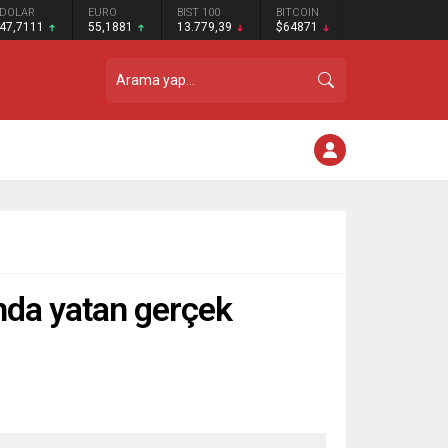
DOLAR
EURO
BIST 100
BITCOIN
47,7111
55,1881
13.779,39
$64871
ında yatan gerçek