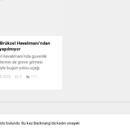
ikle Yahudi düşmanlığı
Yunanistan Vatandaşını Korum
diğini savundular. Alman
Bakanı Takis Teodorikakos, Ska
entosunda Filistin olayları ve
televizyonuna yaptığı açıklama
önelik protestoların
“2022’nin ilk dört...
ya’daki antisemitik eğilimleri
dirmemesi için yapılması
ler” tartışılırken, İsrail’in
 Brüksel Havalimanı’ndan
ki saldırılarına karşı...
yapılmıyor
l Havalimanı’nda güvenlik
ilerinin de greve gitmesi
yle bugün yolcu uçağı
yacak. Greve katılım yüksek.
6.2022
0
111
’daki çeşitli işçi sendikalarının
 üzerine çalışanlar iş
rının ve ücretlerin iyileştirilmesi
yle bugün grev yapıyor. Greve,
l Havalimanı’nın güvenlik
leri de katılıyor. Yolcuların ve
arın güvenlik taraması
madığı için Brüksel
 ölü bulundu: Bu kez Backnang’da kadın cinayeti
manı’ndan gidiş yönlü uçuş...