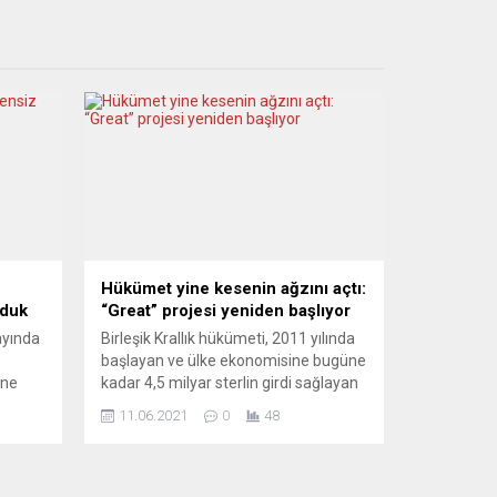
Hükümet yine kesenin ağzını açtı:
lduk
“Great” projesi yeniden başlıyor
ayında
Birleşik Krallık hükümeti, 2011 yılında
başlayan ve ülke ekonomisine bugüne
ene
kadar 4,5 milyar sterlin girdi sağlayan
nistan
GREAT projesine yeniden başlıyor.
11.06.2021
0
48
i
Sanat, eğitim, girişimcilik, iş start-
up’ları, kültür ve turizm alanlarındaki
ne
büyüme ve kalkınma projelerini
destekleyen proje, kamu ve özel