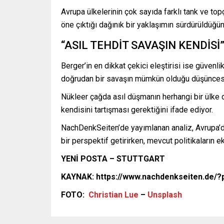
Avrupa ülkelerinin çok sayıda farklı tank ve topç
öne çıktığı dağınık bir yaklaşımın sürdürüldüğü
“ASIL TEHDİT SAVAŞIN KENDİSİ
Berger’in en dikkat çekici eleştirisi ise güvenl
doğrudan bir savaşın mümkün olduğu düşüncesi
Nükleer çağda asıl düşmanın herhangi bir ülke d
kendisini tartışması gerektiğini ifade ediyor.
NachDenkSeiten’de yayımlanan analiz, Avrupa’da
bir perspektif getirirken, mevcut politikaları
YENİ POSTA – STUTTGART
KAYNAK: https://www.nachdenkseiten.de/
FOTO:
Christian Lue
–
Unsplash