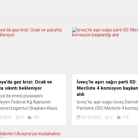
ya’da gaz krizi: Ocak ve
İsveç’te aşırı sağcı parti SD:
a sıkıntı bekleniyor
Mecliste 4 komisyon başkanl
aldı
a’da enerji piyasasını
eyen Federal Ağ Ajansının
İsveç’te, aşırı sağcı İsveç Demok
esnetzagentur) Başkanı Klaus
Partisine (SD) Mecliste 4 komis
, ülkede ocak ve şubatta gaz
başkanlığı verildiği bildirildi. Dev
2.2022
0
132
02.10.2022
0
119
ısı yaşanabileceği uyarısında
televizyonu SVT’nin haberine g
u. Klaus Müller, Süddeutsche
İsveç’te 11 Eylül’de yapılan gene
sine verdiği röportajda, halkın
seçimler sonrası hükümet kur