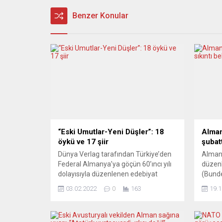
Benzer Konular
“Eski Umutlar-Yeni Düşler”: 18
Alman
öykü ve 17 şiir
şubatt
Dünya Verlag tarafından Türkiye’den
Almany
Federal Almanya’ya göçün 60’ıncı yılı
düzenl
dolayısıyla düzenlenen edebiyat
(Bund
yarışmasına gönderilen öykü ve
Müller
03.02.2022
0
163
19.1
şiirlerin yer aldığı kitaplar iki dilde,
sıkınt
Türkçe ve Almanca olarak yayımlandı.
bulund
“Eski Umutlar-Yeni Düşler” (Alte
gazete