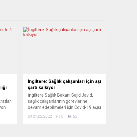
İngiltere: Sağlık çalışanları için aşı
ığı
şartı kalkıyor
İngiltere Sağlık Bakanı Sajid Javid,
ratlar
sağlık çalışanlarının görevlerine
yon
devam edebilmeleri için Covid-19 aşısı
let
yaptırmaları şartını kaldıracaklarını
01.02.2022
0
55
öre,
bildirdi. Sajid Javid, Avam
l
Kamarası’nda yaptığı açıklamada,
ma
çalışma koşulu olarak aşıyı zorunlu