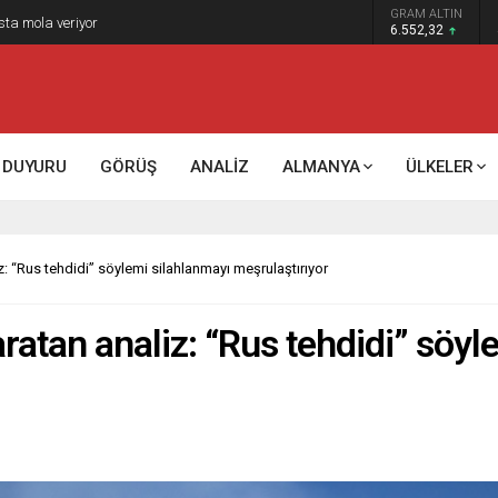
GRAM ALTIN
k kontrol mü, kolonializm mi?
6.552,32
DUYURU
GÖRÜŞ
ANALİZ
ALMANYA
ÜLKELER
: “Rus tehdidi” söylemi silahlanmayı meşrulaştırıyor
ratan analiz: “Rus tehdidi” söyl