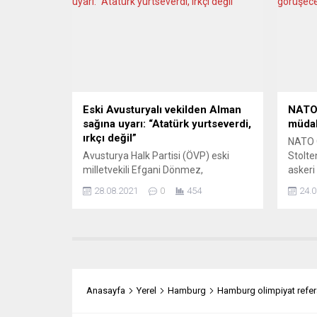
Hoffnungen-Neue Träume) 18 öykü
bu gün
ve 17 şiirden oluşan bir seçki. Dünya
etmed
Verlag’ın açıklamasına göre,
tüketi
yarışmaya gönderilen 100’ün
göre s
üzerinde...
bunun y
Eski Avusturyalı vekilden Alman
NATO 
sağına uyarı: “Atatürk yurtseverdi,
müdah
ırkçı değil”
NATO 
Avusturya Halk Partisi (ÖVP) eski
Stolte
milletvekili Efgani Dönmez,
askeri
Almanya’da aşırı sağcı Almanya için
ülkeler
28.08.2021
0
454
24.0
Alternatif (AfD) partisinin Atatürk’lü
konfer
seçim afişine sert tepki gösterdi.
çağırd
Dönmez, konuya ilişkin kendi web
Kuzey 
sitesinde bir açıklama yaparak, afişi
sonras
“seçim zamanlarına odaklanmış zekâ
açıkla
yoksunluğu” sözleriyle değerlendirdi.
saldır
Sivas doğumlu 44 yaşındaki Efgani
eylemid
Anasayfa
Yerel
Hamburg
Hamburg olimpiyat refera
Dönmez “www.efganidönmez.at”
uyarıl
web sitesinde ırkçı parti...
vurgul