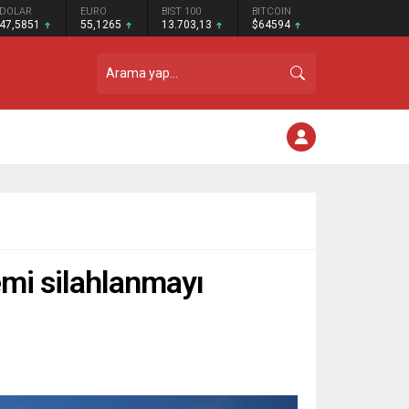
DOLAR
EURO
BIST 100
BITCOIN
47,5851
55,1265
13.703,13
$64594
emi silahlanmayı