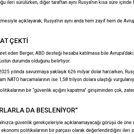
ğu ileri sürülürken, diğer taraftan aynı Rusya’nın kısa süre içind
etmesiyle açıklayarak, Rusya’nın aynı anda hem zayıf hem de Avru
AT ÇEKTİ
şaret eden Berger, ABD desteği hesaba katılmasa bile Avrupa’daki
üstün durumda olduğunu belirtiyor.
025 yılında savunmaya yaklaşık 626 milyar dolar harcarken, Rusya
am NATO harcamalarının ise 1,58 trilyon dolara ulaştığı vurgulanıy
olitikalarının bir “güvenlik açığını kapatma” girişiminden çok, za
RLARLA DA BESLENİYOR”
alnızca güvenlik gerekçeleriyle açıklanamayacağı görüşü de öne ç
onomi politikalarının bir parçası olarak değerlendirdiğini ileri s