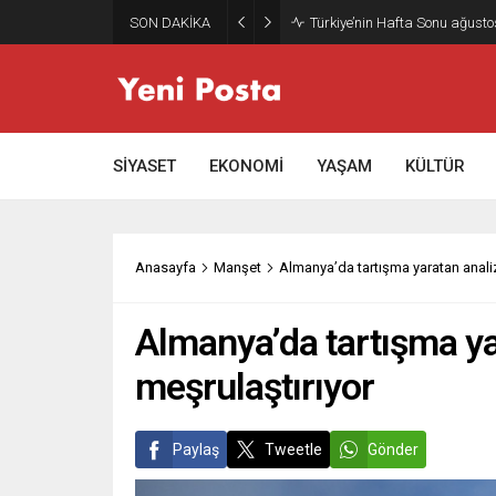
SON DAKİKA
Gazze’nin geleceği: Teknokrati
SİYASET
EKONOMİ
YAŞAM
KÜLTÜR
Anasayfa
Manşet
Almanya’da tartışma yaratan analiz
Almanya’da tartışma ya
meşrulaştırıyor
Paylaş
Tweetle
Gönder