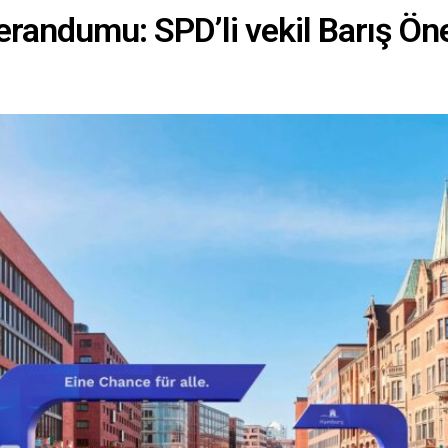
bozulmuştur....
randumu: SPD’li vekil Barış Öneş