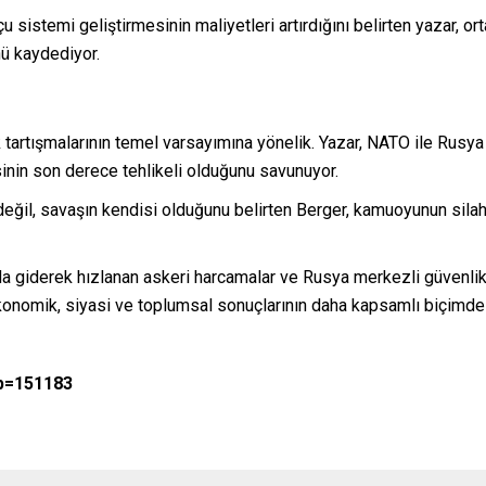
u sistemi geliştirmesinin maliyetleri artırdığını belirten yazar, or
nü kaydediyor.
”
ik tartışmalarının temel varsayımına yönelik. Yazar, NATO ile Rusya
nin son derece tehlikeli olduğunu savunuyor.
eğil, savaşın kendisi olduğunu belirten Berger, kamuoyunun silah
 giderek hızlanan askeri harcamalar ve Rusya merkezli güvenlik s
n ekonomik, siyasi ve toplumsal sonuçlarının daha kapsamlı biçimd
?p=151183