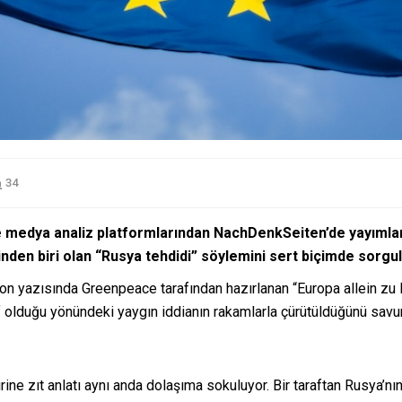
34
ve medya analiz platformlarından NachDenkSeiten’de yayımlan
nden biri olan “Rusya tehdidi” söylemini sert biçimde sorgul
son yazısında Greenpeace tarafından hazırlanan “Europa allein zu 
f olduğu yönündeki yaygın iddianın rakamlarla çürütüldüğünü savu
irine zıt anlatı aynı anda dolaşıma sokuluyor. Bir taraftan Rusya’