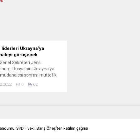
lerde beklenildiği gibi tasarruf
görevini sürdüren ılımlı Muhafa
iğini ve bu dönemde gaz
Parti, aşırı sağcı İsveç Demokrat
minin, geçen yılki gaz tüketimine
Partisinin Mecliste 4 komisyon
adece yüzde 5 az olduğunu,
başkanlığı almasına izin verdi.
eterli...
Muhafazakar Parti öncülüğüne
gelecek hafta kurulması...
liderleri Ukrayna’ya
aleyi görüşecek
Genel Sekreteri Jens
nberg, Rusya’nın Ukrayna’ya
 müdahalesi sonrası müttefik
in liderlerini yarın video
2.2022
0
62
ans yöntemiyle toplantıya
ığını bildirdi. Jens Stoltenberg,
Atlantik Konseyi Toplantısı
ında gazetecilere yaptığı
mada, “Rusya, Ukrayna’ya
mıştır. Bu acımasız bir savaş
ir” dedi. Aylardır yaptıkları
ndumu: SPD’li vekil Barış Öneş’ten katılım çağrısı
arın gerçeğe dönüştüğünü
ayan Stoltenberg, “Kıtamızdaki