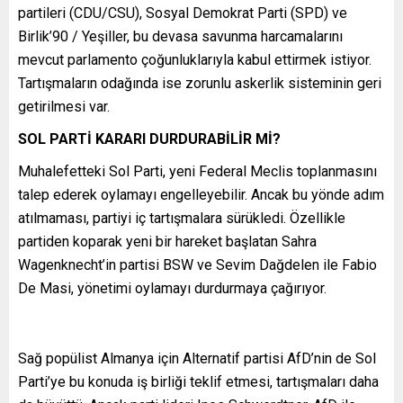
partileri (CDU/CSU), Sosyal Demokrat Parti (SPD) ve
Birlik’90 / Yeşiller, bu devasa savunma harcamalarını
mevcut parlamento çoğunluklarıyla kabul ettirmek istiyor.
Tartışmaların odağında ise zorunlu askerlik sisteminin geri
getirilmesi var.
SOL PARTİ KARARI DURDURABİLİR Mİ?
Muhalefetteki Sol Parti, yeni Federal Meclis toplanmasını
talep ederek oylamayı engelleyebilir. Ancak bu yönde adım
atılmaması, partiyi iç tartışmalara sürükledi. Özellikle
partiden koparak yeni bir hareket başlatan Sahra
Wagenknecht’in partisi BSW ve Sevim Dağdelen ile Fabio
De Masi, yönetimi oylamayı durdurmaya çağırıyor.
Sağ popülist Almanya için Alternatif partisi AfD’nin de Sol
Parti’ye bu konuda iş birliği teklif etmesi, tartışmaları daha