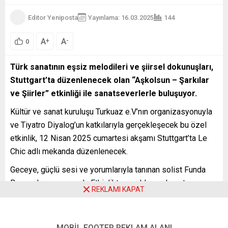
Editor Yeniposta
Yayınlama: 16.03.2025
144
A
A
+
-
0
Türk sanatının eşsiz melodileri ve şiirsel dokunuşları,
Stuttgart’ta düzenlenecek olan “Aşkolsun – Şarkılar
ve Şiirler” etkinliği ile sanatseverlerle buluşuyor.
Kültür ve sanat kuruluşu Turkuaz e.V’nın organizasyonuyla
ve Tiyatro Diyalog’un katkılarıyla gerçekleşecek bu özel
etkinlik, 12 Nisan 2025 cumartesi akşamı Stuttgart’ta Le
Chic adlı mekanda düzenlenecek.
Geceye, güçlü sesi ve yorumlarıyla tanınan solist Funda
Banaz damga vuracak. Etkinlikte ona klavyede usta
REKLAMI KAPAT
müzisyen Murat Yalçın eşlik ederken, eşsiz şiir
yorumlarıyla Ruşen Kartaloğlu dinleyicilere unutulmaz anlar
yaşatacak.
MOBİL FOOTER REKLAM ALANI