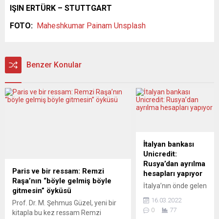
IŞIN ERTÜRK – STUTTGART
FOTO:
Maheshkumar Painam
Unsplash
Benzer Konular
İtalyan bankası
Unicredit:
Rusya’dan ayrılma
Paris ve bir ressam: Remzi
hesapları yapıyor
Raşa’nın “böyle gelmiş böyle
İtalya’nın önde gelen
gitmesin” öyküsü
bankalarından
16.03.2022
Prof. Dr. M. Şehmus Güzel, yeni bir
Unicredit’in üst
0
77
kitapla bu kez ressam Remzi
yöneticisi (CEO)