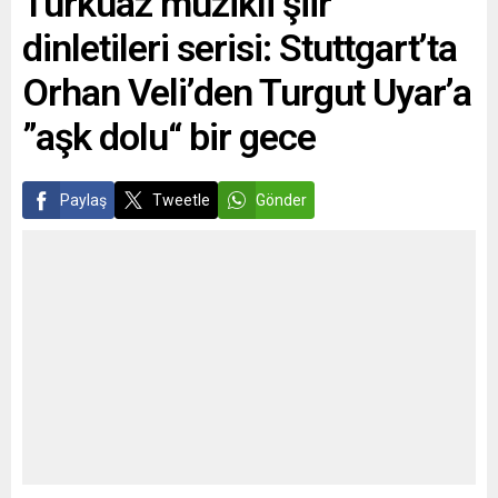
Turkuaz müzikli şiir
hazırlanan “Yeni
dinletileri serisi: Stuttgart’ta
Nesil AB” adlı cari
fiyatlarla 800 milyar
Orhan Veli’den Turgut Uyar’a
avroluk kurtarma
programının
”aşk dolu“ bir gece
finansman stratejisi
çerçevesinde
gelecek yılın...
Paylaş
Tweetle
Gönder