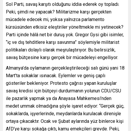
Sol Parti, savaş karşıtı olduğunu iddia ederek oy topladı.
Peki, şimdi ne yapacak? Militarizme karşı gerçekten
mücadele edecek mi, yoksa yalnızca parlamento
kürsüsünden etkisiz eleştiriler yöneltmekle mi yetinecek?
Parti içinde hâlâ net bir duruş yok. Gregor Gysi gibi isimler,
“iç ve dış tehditlere karşı savunma” söylemiyle militarist
politikaları dolaylı olarak meşrulaştırıyor. Bu belirsizlik,
savaş bütçesine karşı gerçek bir mücadeleyi engelliyor.
Almanya’da oylamanın gerçekleştirileceği salı günü yani 18
Mart’ta sokaklar ısınacak. Eylemler ve geniş çaplı
gösteriler bekleniyor. Protesto çağrısı yapan kuruluşlar
savaş kredisi için bütçeyi durdurmanın yolunun CDU/CSU
ile pazarlık yapmak ya da Anayasa Mahkemesi’nden
medet ummak olmadığına şöyle işaret ediyor: “Gerçek güç,
sokaklarda, işyerlerinde, meydanlarda kurulacak direnişle
ortaya çıkacaktır. Ocak ve Şubat aylarında yüz binlerce kişi
AfD’ye karşı sokağa çıktı, kamu emekçileri grevde. Peki,