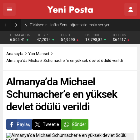
GRAM ALTIN
DOLAR
EURO
BIST 100
BITCOIN
6.505,41
47,7014
54,9990
13.798,82
$64217
Anasayfa
Yan Manşet
Almanya’da Michael Schumacher’e en yüksek devlet ödülü verildi
Almanya’da Michael
Schumacher’e en yüksek
devlet ödülü verildi
Paylaş
Tweetle
Gönder