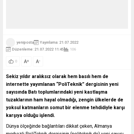
yeniposta
Yayınlama: 21.07.2022
Düzenleme: 21.07.2022 11:45
106
A
A
+
-
0
Sekiz yıldır aralıksız olarak hem basılı hem de
internette yayımlanan “PoliTeknik” dergisinin yeni
sayısında Batı toplumlarındaki yeni kastlaşma
tuzaklarının ham hayal olmadığı, zengin ülkelerde de
yoksul katmanların somut bir elenme tehdidiyle karşı
karşıya olduğu işlendi.
Dünya ölçeğinde bağlantıları dikkat çeken, Almanya
merkezli PoliTeknik dergisinin (politeknik.de) yeni sayısı