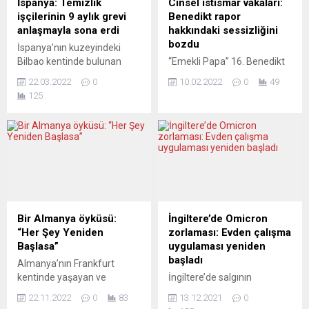
İspanya: Temizlik
Cinsel istismar vakaları:
işçilerinin 9 aylık grevi
Benedikt rapor
anlaşmayla sona erdi
hakkındaki sessizliğini
bozdu
İspanya’nın kuzeyindeki
Bilbao kentinde bulunan
“Emekli Papa” 16. Benedikt
Guggenheim Müzesi’nde 9
uzun süren sessizliğini
22.03.2022
0
10.02.2022
0
49
aydır grevde olan temizlik
bozarak Münih ve Freising
125
işçileri, talep ettikleri maaş
Başpiskoposluğu’nda
artışını aldı. Guggenheim
yaşanan çocuklara
Müzesi’nde çalışan 18
yönelik cinsel şiddet
temizlik işçisinin 11 Haziran
vakalarıyla ilgili kendisini
2021’den bu yana
suçlayan rapora sonunda bir
sürdürdükleri grev, bağlı
tepki verdi. Eski Papa,
oldukları şirketle vardıkları
kaleme aldığı bir mektupta
anlaşmayla sona erdi. İşçiler,
kurbanlardan af dilerken,
284 günlük grevin ardından
hakkındaki örtbas etme
Bir Almanya öyküsü:
İngiltere’de Omicron
yüzde 20 maaş artışıyla yıllık
iddialarını kesin bir dille
“Her Şey Yeniden
zorlaması: Evden çalışma
23 bin...
reddetti. Bunun samimi mi
Başlasa”
uygulaması yeniden
yoksa gerçeklikten uzak bir
başladı
Almanya’nın Frankfurt
özür...
kentinde yaşayan ve
İngiltere’de salgının
ODTÜ’nün ilk mezunlarından
başındaki ilk önlemlerden
22.11.2022
0
83
13.12.2021
0
Mahmut Telli’nin yaşamı
olan evde çalışma