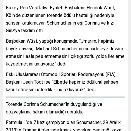
Kuzey Ren Vestfalya Eyaleti Başbakanı Hendrik Wüst,
Köln’de düzenlenen törende ödülü hastalığı nedeniyle
şahsen katılamayan Schumacher’in eşi Corinna ve kızı
Gina’ya takdim etti.
Başbakan Wüst, yaptığı konuşmada, “Umarım, hepimiz
büyük savaşçı Michael Schumacher’in mücadeleye devam
etmesini, asla pes etmemesini, çıktığı zorlu yolda ilerleme
kaydetmesini umuyoruz” dedi.
Eski Uluslararası Otomobil Sporları Federasyonu (FIA)
Başkanı Jean Todt ise “Elbette hepimiz ödülünü şahsen
kabul etmesini isterdik. Onu özlüyoruz” dedi.
Törende Corinna Schumacher’in duygulandığı ve
gözyaşlarına hâkim olamadığı görüldü.
Formula 1’de 7 kez şampiyon olan Schumacher, 29 Aralık
2013’te Fransa Alpleri’nde kayak yaparken geçirdiği kaza