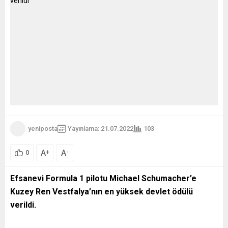
yeniposta
Yayınlama: 21.07.2022
103
A
A
+
-
0
Efsanevi Formula 1 pilotu Michael Schumacher’e
Kuzey Ren Vestfalya’nın en yüksek devlet ödülü
verildi.