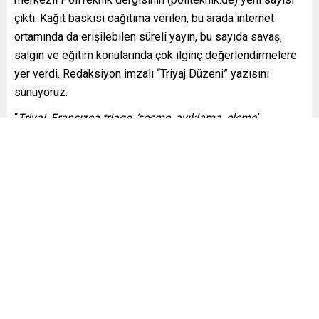
çıktı. Kağıt baskısı dağıtıma verilen, bu arada internet
ortamında da erişilebilen süreli yayın, bu sayıda savaş,
salgın ve eğitim konularında çok ilginç değerlendirmelere
yer verdi. Redaksiyon imzalı “Triyaj Düzeni” yazısını
sunuyoruz:
“
Triyaj, Fransızca triage, ‘seçme, ayıklama, eleme’
kelimesinden gelmektedir.
(https://www.duden.de/rechtschreibung/Triage#bedeutunge
“Fransız cerrah Baron Dominique Jean Larrey 1792
yılında Napolyon Savaşları sırasında triyajı geliştirmiştir.
Kaynakların kıt olduğu zamanlarda, çok sayıdaki
yaralıdan hangisinin önce tedavi edileceğine karar
verecek bir sisteme ihtiyaç vardı. Triyajın amacı askerleri
mümkün olan en kısa sürede tekrar göreve hazır hale
getirmekti. Bu, en çok ihtiyacı olan kişilerden ziyade,
iyileşme şansı en yüksek olan kişilerin ilk önce yardım