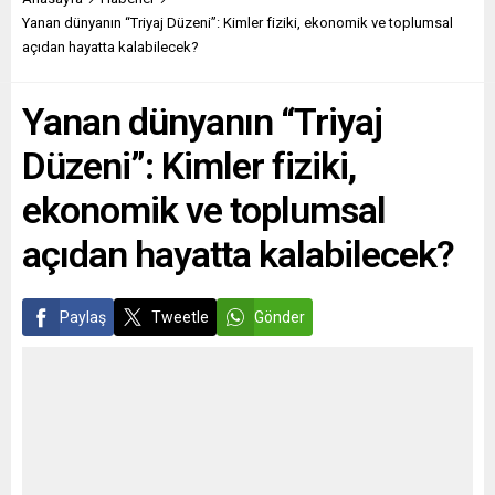
milliler, gollere mani
bedeni seçti” diyerek
Yanan dünyanın “Triyaj Düzeni”: Kimler fiziki, ekonomik ve toplumsal
olamadı. Galler’e galibiyeti
kararlılığını dile getirmişti.
açıdan hayatta kalabilecek?
getiren golleri 42. dakikada
Uzun bir kariyere sahip olan
Aaron Ramsey ve 90+5.
Daum, teknik direktör olarak
Yanan dünyanın “Triyaj
dakikada Connor Roberts...
ilk...
Düzeni”: Kimler fiziki,
ekonomik ve toplumsal
açıdan hayatta kalabilecek?
Paylaş
Tweetle
Gönder