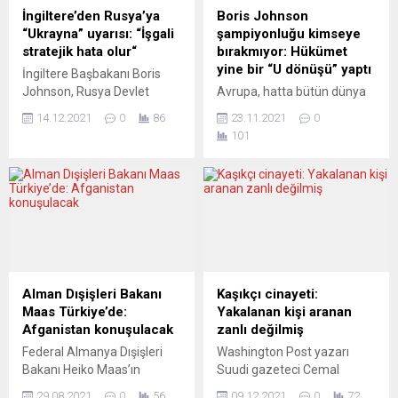
İngiltere’den Rusya’ya
Boris Johnson
“Ukrayna” uyarısı: “İşgali
şampiyonluğu kimseye
stratejik hata olur“
bırakmıyor: Hükümet
yine bir “U dönüşü” yaptı
İngiltere Başbakanı Boris
Johnson, Rusya Devlet
Avrupa, hatta bütün dünya
Başkanı Vladimir Putin ile
pandemiyle, aşı karşıtlarının
14.12.2021
0
86
23.11.2021
0
yaptığı görüşmede,
protestolarıyla, yeniden
101
Ukrayna’nın işgalini önemli
kapanmalarla uğraşırken,
sonuçlara yol açacak
Birleşik Krallık, iktidar
stratejik bir hata olarak
partisinin, ama asıl önemlisi
niteledi. Başbakanlık Ofisi
başbakanın yeni “U
10 Numara’dan yapılan
dönüşleriyle” uğraşıyor.
açıklamaya göre, Johnson,
Ülke gündeminde Covid,
Putin ile telefon görüşmesi
neredeyse beşinci-altıncı
yaptı. Johnson, görüşmede,
sıraya düştü, çünkü kasım
Rus kuvvetlerinin Ukrayna
ayı başından bu yana
Alman Dışişleri Bakanı
Kaşıkçı cinayeti:
sınırına konuşlandırılması
skandal üstüne skandal
Maas Türkiye’de:
Yakalanan kişi aranan
konusunda İngiltere’nin
yaşanıyor ve başbakan
Afganistan konuşulacak
zanlı değilmiş
“derin endişesini” dile
çareyi “U dönüşü”
Federal Almanya Dışişleri
Washington Post yazarı
getirerek,...
yapmakta, yani “geri çark...
Bakanı Heiko Maas’ın
Suudi gazeteci Cemal
bugünkü Türkiye ziyaretinde
Kaşıkçı cinayetine ilişkin
29.08.2021
0
56
09.12.2021
0
72