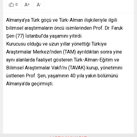
A
A
+
-
0
Almanya’ya Türk göçü ve Türk-Alman ilişkileriyle ilgili
bilimsel araştırmaların öncü isimlerinden Prof. Dr. Faruk
Şen (77) İstanbul’da yaşamını yitirdi.
Kurucusu olduğu ve uzun yıllar yönettiği Türkiye
Araştırmalar Merkezi’nden (TAM) ayrıldıktan sonra yine
aynı alanlarda faaliyet gösteren Türk-Alman-Eğitim ve
Bilimsel Araştırmalar Vakfı’nı (TAVAK) kurup, yönetimini
üstlenen Prof. Şen, yaşamının 40 yıla yakın bölümünü
Almanya’da geçirmişti.
Prof. Dr. Faruk Şen, Türkiye Almanya ve Türkiye – Avrupa
Birliği ilişkileri, Almanya’ya Türkiye’den işgücü göçü,
Almanya’daki Türk toplumunun ekonomik, sosyal ve
kültürel durumu, Hitler döneminde Almanya’dan Türkiye’ye
sığınan bilim insanları gibi birçok alanda Türkçe, Almanca