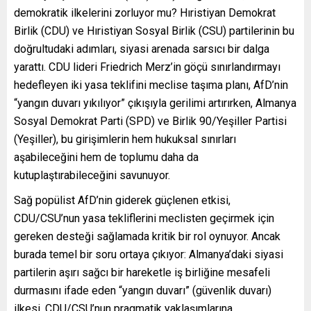
demokratik ilkelerini zorluyor mu? Hıristiyan Demokrat
Birlik (CDU) ve Hıristiyan Sosyal Birlik (CSU) partilerinin bu
doğrultudaki adımları, siyasi arenada sarsıcı bir dalga
yarattı. CDU lideri Friedrich Merz’in göçü sınırlandırmayı
hedefleyen iki yasa teklifini meclise taşıma planı, AfD’nin
“yangın duvarı yıkılıyor” çıkışıyla gerilimi artırırken, Almanya
Sosyal Demokrat Parti (SPD) ve Birlik 90/Yeşiller Partisi
(Yeşiller), bu girişimlerin hem hukuksal sınırları
aşabileceğini hem de toplumu daha da
kutuplaştırabileceğini savunuyor.
Sağ popülist AfD’nin giderek güçlenen etkisi,
CDU/CSU’nun yasa tekliflerini meclisten geçirmek için
gereken desteği sağlamada kritik bir rol oynuyor. Ancak
burada temel bir soru ortaya çıkıyor: Almanya’daki siyasi
partilerin aşırı sağcı bir hareketle iş birliğine mesafeli
durmasını ifade eden “yangın duvarı” (güvenlik duvarı)
ilkesi, CDU/CSU’nun pragmatik yaklaşımlarına