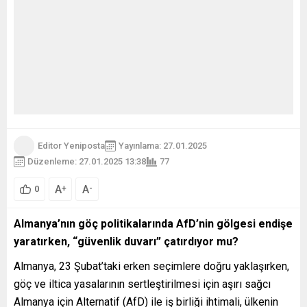
Editor Yeniposta
Yayınlama: 27.01.2025
Düzenleme: 27.01.2025 13:38
77
A
A
+
-
0
Almanya’nın göç politikalarında AfD’nin gölgesi endişe
yaratırken, “güvenlik duvarı” çatırdıyor mu?
Almanya, 23 Şubat’taki erken seçimlere doğru yaklaşırken,
göç ve iltica yasalarının sertleştirilmesi için aşırı sağcı
Almanya için Alternatif (AfD) ile iş birliği ihtimali, ülkenin