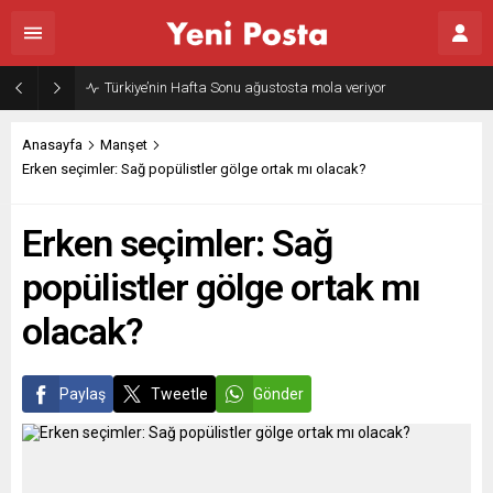
Gazze’nin geleceği: Teknokratik kontrol mü, kolonializm mi?
Anasayfa
Manşet
Erken seçimler: Sağ popülistler gölge ortak mı olacak?
Erken seçimler: Sağ
popülistler gölge ortak mı
olacak?
Paylaş
Tweetle
Gönder