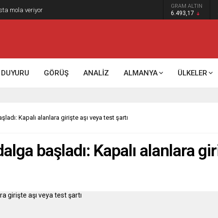
GRAM ALTIN
sta mola veriyor
6.493,17
DUYURU
GÖRÜŞ
ANALİZ
ALMANYA
ÜLKELER
dı: Kapalı alanlara girişte aşı veya test şartı
ga başladı: Kapalı alanlara giriş