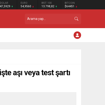
DOLAR
EURO
BIST 100
BITCOIN
47,5929
54,9560
13.798,82
$64451
te aşı veya test şartı