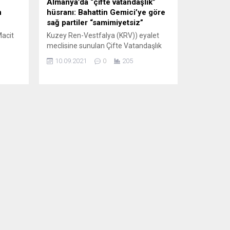
Almanya’da “çifte vatandaşlık”
n
hüsranı: Bahattin Gemici’ye göre
sağ partiler “samimiyetsiz”
Macit
Kuzey Ren-Vestfalya (KRV)) eyalet
meclisine sunulan Çifte Vatandaşlık
yasayı
yasa teklifinin CDU, FDP ve AfD’nin
10.09.2021
0
205
oylarıyla reddedilmesi hayal kırıklığı
n kesin
yarattı. KRV-Seçim Hakkı Girişimi
Başkanı Bahattin Gemici,
rtinin
“Entegrasyon lafını ağzından
 acilen
düşürmeyen Hıristiyan Demokrat Birlik
öyledi.
(CDU) ve Hür Demokrat Parti (FDP)
 artık
partilerinin samimiyetsizlikleri ortaya
en
çıkmıştır. Girişim olarak
ini
mücadelemize devam edeceğiz. Tüm
 aşırı
kuruluşlarımızı güç...