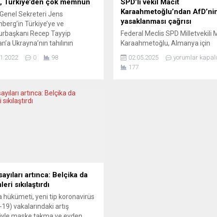
 Türkiye’den çok memnun
SPD’li vekil Macit
Karaahmetoğlu’ndan AfD’ni
Genel Sekreteri Jens
yasaklanması çağrısı
nberg’in Türkiye’ye ve
rbaşkanı Recep Tayyip
Federal Meclis SPD Milletvekili 
n’a Ukrayna’nın tahılının
Karaahmetoğlu, Almanya için
niz’den güvenli geçişi için
Alternatif Partisi’nin (AfD) Ana
1.2022
0
98
02.05.2025
yorumlar kapalı
e edilmesiyle ilgili takdirlerini
Koruma Teşkilatı
177
i bildirildi. Stoltenberg’in Türkiye
(Verfassungsschutz) tarafında
ti hakkında NATO’dan yapılan
biçimde “aşırı sağcı” olarak
mada, Stoltenberg’in
sınıflandırılmasının ardından, pa
rbaşkanı Erdoğan ile
yasaklanmasına yönelik sürecin
ul’daki görüşmesinde
gözden geçirilmesi gerektiğini s
a’daki savaşın ele alındığı
Karaahmetoğlu, “Görünüşe göre
ildi. Açıklamada, “Genel Sekreter
yeterli kanıt mevcut. Gecikmed
nberg, Ukrayna’nın tahılının
gerekli adımlar atılmalı” ifadeler
niz’den güvenli şekilde...
kullandı. Karaahmetoğlu, AfD’nin
sağcı bir...
ayıları artınca: Belçika da
eri sıkılaştırdı
a hükümeti, yeni tip koronavirüs
-19) vakalarındaki artış
iyle maske takma ve evden