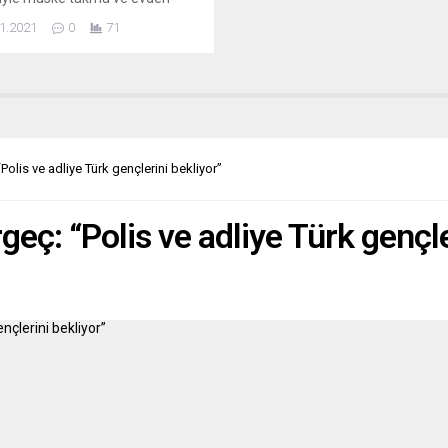
a zorunluluğu gibi tedbirleri geri
1.2021
0
71
i. Belçika Başbakanı Alexander
o, Covid-19 vakalarının artması
yle alınan önlemlerin daha da
tırılması için yapılan
elerin ardından yaptığı
malarda, ülkedeki durumun
ı alarm verdiğini, ancak 10
lis ve adliye Türk gençlerini bekliyor”
n 9’unun aşılanmış...
ç: “Polis ve adliye Türk gençle