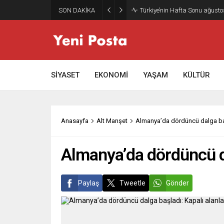
SON DAKİKA
Türkiye’nin Hafta Sonu ağusto
SİYASET
EKONOMİ
YAŞAM
KÜLTÜR
Anasayfa
Alt Manşet
Almanya’da dördüncü dalga başla
Almanya’da dördüncü dal
Paylaş
Tweetle
Gönder