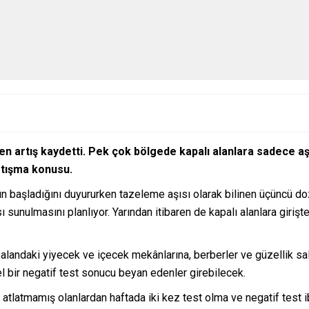
n artış kaydetti. Pek çok bölgede kapalı alanlara sadece aşı
artışma konusu.
başladığını duyururken tazeleme aşısı olarak bilinen üçüncü doz 
unulmasını planlıyor. Yarından itibaren de kapalı alanlara girişte 
ı alandaki yiyecek ve içecek mekânlarına, berberler ve güzellik sa
l bir negatif test sonucu beyan edenler girebilecek.
tlatmamış olanlardan haftada iki kez test olma ve negatif test ibr