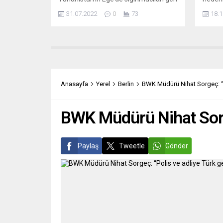
itme uygulamalarına göz yumduğunu
çalışm
31.07.2022
0
73
18.1
ortaya koydu. Avrupa Sınır ve Sahil
getird
Güvenliği Ajansının (Frontex)
de Cro
Yunanistan’ın Ege’de sığınmacılara
nedeni
yönelik yasa dışı geri itme
sıkılaş
uygulamalarını görmezden gelerek
görüşm
aktif yardım sağladığı suçlamaları
açıkla
AB’nin gizli raporunda teyit edildi. AB
kırmız
Anasayfa
Yerel
Berlin
BWK Müdürü Nihat Sorgeç: “Po
Komisyonu’na bağlı...
kişide
BWK Müdürü Nihat Sorge
Paylaş
Tweetle
Gönder