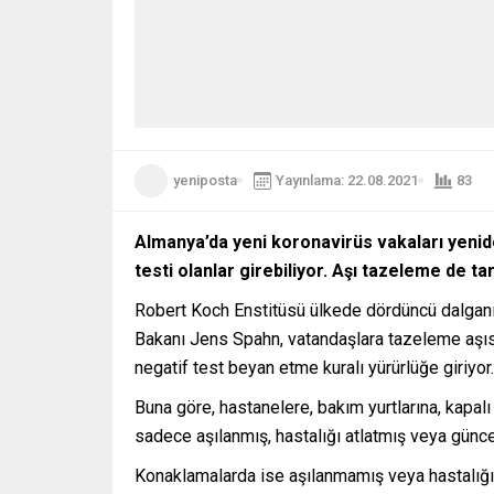
yeniposta
Yayınlama: 22.08.2021
83
Almanya’da yeni koronavirüs vakaları yenide
testi olanlar girebiliyor. Aşı tazeleme de t
Robert Koch Enstitüsü ülkede dördüncü dalganın 
Bakanı Jens Spahn, vatandaşlara tazeleme aşısı s
negatif test beyan etme kuralı yürürlüğe giriyor.
Buna göre, hastanelere, bakım yurtlarına, kapal
sadece aşılanmış, hastalığı atlatmış veya günce
Konaklamalarda ise aşılanmamış veya hastalığı a