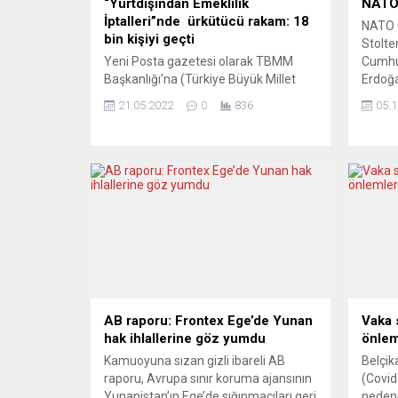
“Yurtdışından Emeklilik
NATO,
İptalleri”nde ürkütücü rakam: 18
NATO 
bin kişiyi geçti
Stolte
Yeni Posta gazetesi olarak TBMM
Cumhu
Başkanlığı’na (Türkiye Büyük Millet
Erdoğa
Meclisi Başkanlığı) yurtdışında
Karade
21.05.2022
0
836
05.1
borçlanarak emeklilik iptallerindeki
müzaker
sayının ürkütücü boyutlara ulaşması
ilettiğ
üzerine ilgili kanun teklifimizi
ziyare
gerekçesi ile birlikte “muvazzaf
açıkla
milletvekilleri” marifetiyle Meclis’e
Cumhu
iletilmesi için kamuoyunun dikkatine
İstanb
sunmuştuk. Ortaya çıkan
Ukrayn
mağduriyetlerin giderilmesi amacıyla
belirt
sunulan kanun teklifinin nedeni,
Stolte
Sosyal Güvenlikler bakımından
Karade
değerlendirilmesi hakkında kanun...
AB raporu: Frontex Ege’de Yunan
Vaka s
hak ihlallerine göz yumdu
önleml
Kamuoyuna sızan gizli ibareli AB
Belçik
raporu, Avrupa sınır koruma ajansının
(Covid
Yunanistan’ın Ege’de sığınmacıları geri
neden