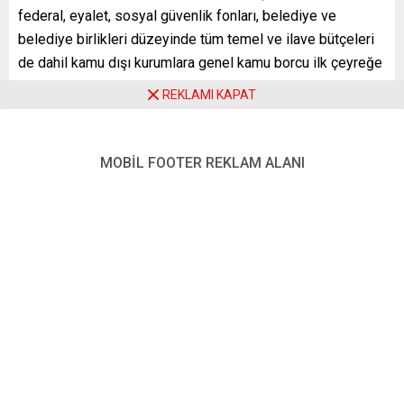
federal, eyalet, sosyal güvenlik fonları, belediye ve
belediye birlikleri düzeyinde tüm temel ve ilave bütçeleri
de dahil kamu dışı kurumlara genel kamu borcu ilk çeyreğe
göre 46,3 milyar avro arttı.
REKLAMI KAPAT
İlk çeyreğin sonuna göre yüzde 2,1 artarak yaklaşık 2
trilyon 256 milyar avroya yükselen kamu borcu, 2020
MOBİL FOOTER REKLAM ALANI
sonuna göre yüzde 3,6 artışla 78,9 milyar avro artış
kaydetti. Kamu borcu, Covid-19 öncesi, 2019’un sonuna
göre de 358 milyar avro arttı.
Destatis, özellikle federal kamu borcundaki artışın ana
nedeni olarak Covid-19 krizine karşı finansman tedbirleri
için Alman federal hükümetinin borçlanmasını gösterdi.
Bu arada, kişi başına düşen kamu borcu da 26 bin 532
avrodan 27 bin 90 avroya yükseldi.
Söz konusu dönemde federal kamu borcu, 46 milyar avro
artarak 1 trilyon 477,5 milyar avroya çıktı. Eyaletlerin borcu