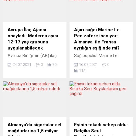
Avrupa İlaç Ajansı
Aşırı sağcı Marine Le
onayladı: Moderna aşısı
Pen zafere inanıyor:
12-17 yaş grubuna
Almanya ile Fransa
uygulanabilecek
ayrılığın eşiğinde mi?
Avrupa Birliği’nin (AB) ilaç
Sağ popülist Marine Le
düzenleyicisi Avrupa İlaç
Pen’e göre, Fransa ve
24.07.2021
0
70
16.07.2021
0
Ajansı (EMA), Amerikan ilaç
Almanya arasındaki ilişki bir
115
şirketi Moderna’nın
“boşanmaya” doğru gidiyor.
geliştirdiği yeni tip
Le Pen cumhurbaşkanlığı
koronavirüs aşısının 12-17
seçiminden zaferle çıkması
yaş aralığı için kullanımına
durumunda İslamcılıkla
onay verdi. EMA’dan yapılan
mücadele için İngiltere’ye
yazılı açıklamada, aşının söz
yakınlaşılacağını bildirdi.
konusu yaş aralığı için
Fransa’da 2022
kullanımının, 18 yaş ve üstü
seçimlerinde sağ popülist
için olduğu gibi kolun üst
Cumhurbaşkanı adayı
Almanya’da sigortalar sel
Eşinin tokadı sebep oldu:
kısmına 4 hafta arayla iki...
Marine Le Pen ile Başkan
mağdurlarına 1,5 milyar
Belçika Seul
Emmanuel Macron arasında