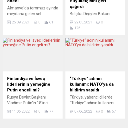
ödedi
Büyükelçisini geri
çekişmeli bir yarış
çağırdı
Almanya’da temmuz ayında
bekleniyor. Le Pen’in
meydana gelen sel
Belçika Dışişleri Bakanı
kazanması...
felaketinin ardından
Sophie Wilmes, ülkesinin
26.09.2021
0
61
29.05.2021
0
sigortalar mağdurlara
Güney Kore’deki
176
şimdiye kadar yaklaşık 1,5
büyükelçisini, eşinin iki
milyar avro ödedi. Ancak
mağaza çalışanını
toplam maddi zararın yedi
tokatladığı gerekçesiyle geri
milyar avro civarında olduğu
çağıracaklarını açıkladı.
tahmin ediliyor.
Wilmes, Belçika’nın Seul
Almanya’da temmuz ayı
Büyükelçisi Peter
ortasında meydana gelen ve
Lescouhier’in eşinin alışveriş
ülke tarihinin en büyük
yaptığı mağazadaki
afetlerinden sayılan sellerle
çalışanlara tokat atması
Finlandiya ve İsveç
“Türkiye” adının
bağlantılı olarak sigorta
nedeniyle iki ülkede de uzun
liderlerinin yemeğine
kullanımı: NATO’ya da
şirketlerinin mağdurlara
süre konuşulan olayla ilgili
Putin engeli mi?
bildirim yapıldı
şimdiye kadar yaklaşık 1
açıklama yaptı. Bakan
Rusya Devlet Başkanı
Türkiye, yabancı dillerde
milyar...
Wilmes, Belçika ile Güney
Vladimir Putin’in 18’inci
“Türkiye” adının kullanımı
Kore arasındaki ilişkilerin...
yüzyılda Rus ve İsveç
konusunda NATO’ya bildirim
11.06.2022
0
77
07.06.2022
0
57
krallıkları arasındaki Büyük
yaptı. Konuyla ilgili olarak
Kuzey Savaşı’na atıf yapan
Türkiye’nin NATO Daimi
açıklamalarının ardından,
Temsilciliği, geçen hafta