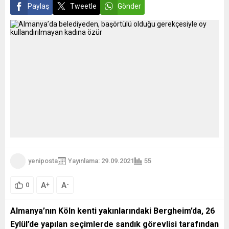
Paylaş
Tweetle
Gönder
yeniposta
Yayınlama: 29.09.2021
55
A
A
+
-
0
Almanya’nın Köln kenti yakınlarındaki Bergheim’da, 26
Eylül’de yapılan seçimlerde sandık görevlisi tarafından