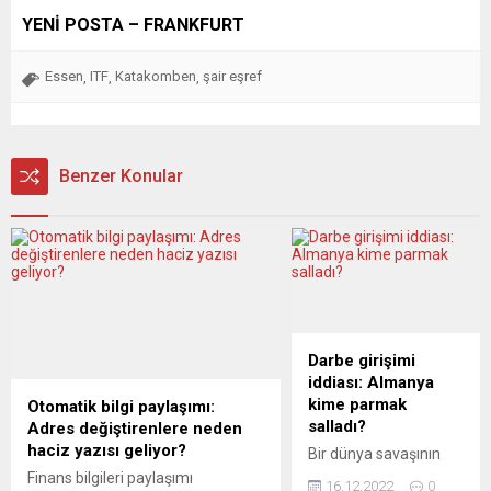
YENİ POSTA – FRANKFURT
Essen
ITF
Katakomben
şair eşref
,
,
,
Benzer Konular
Darbe girişimi
iddiası: Almanya
kime parmak
Otomatik bilgi paylaşımı:
salladı?
Adres değiştirenlere neden
haciz yazısı geliyor?
Bir dünya savaşının
içinden mi geçiyoruz?
Finans bilgileri paylaşımı
16.12.2022
0