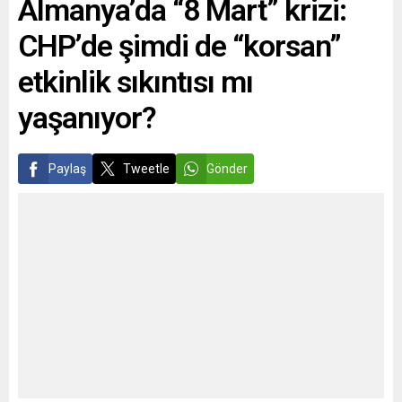
Almanya’da “8 Mart” krizi:
kendileri gidip talip
oluyor, cazip teklifler
CHP’de şimdi de “korsan”
verip,...
etkinlik sıkıntısı mı
yaşanıyor?
Paylaş
Tweetle
Gönder