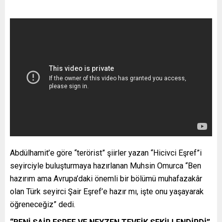
Abdülhamit’e göre “terörist” şiirler yazan “Hicivci Eşref”i
seyirciyle buluşturmaya hazırlanan Muhsin Omurca “Ben
hazırım ama Avrupa’daki önemli bir bölümü muhafazakâr
olan Türk seyirci Şair Eşref’e hazır mı, işte onu yaşayarak
öğreneceğiz” dedi.