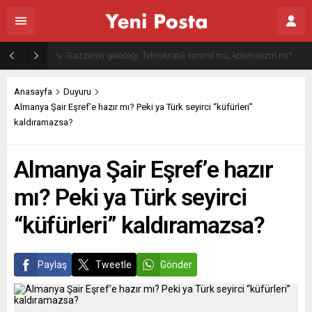
Gazze’nin geleceği: Teknokratik kontrol mü, kolonializm mi?
Anasayfa
Duyuru
Almanya Şair Eşref’e hazır mı? Peki ya Türk seyirci “küfürleri”
kaldıramazsa?
Almanya Şair Eşref’e hazır
mı? Peki ya Türk seyirci
“küfürleri” kaldıramazsa?
Paylaş
Tweetle
Gönder