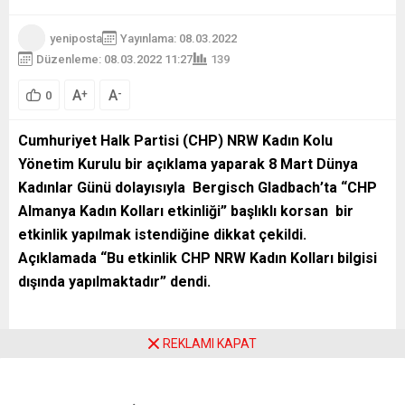
yeniposta
Yayınlama: 08.03.2022
Düzenleme: 08.03.2022 11:27
139
A
A
+
-
0
Cumhuriyet Halk Partisi (CHP) NRW Kadın Kolu
Yönetim Kurulu bir açıklama yaparak 8 Mart Dünya
Kadınlar Günü dolayısıyla Bergisch Gladbach
’ta “CHP
Almanya Kadın Kolları etkinliği” başlıklı korsan bir
etkinlik yapılmak istendiğine dikkat çekildi.
Açıklamada “Bu etkinlik CHP NRW Kadın Kolları bilgisi
dışında yapılmaktadır” dendi.
REKLAMI KAPAT
Söz konusu etkinliği Nisan 2018’de milletvekili Candan
Yüceer Divan Başkanlığında yapılan CHP NRW BİRLİĞİ
Kadın Kurultayı’nda seçilen Kadın Kolu’nun bilgisi dahilinde