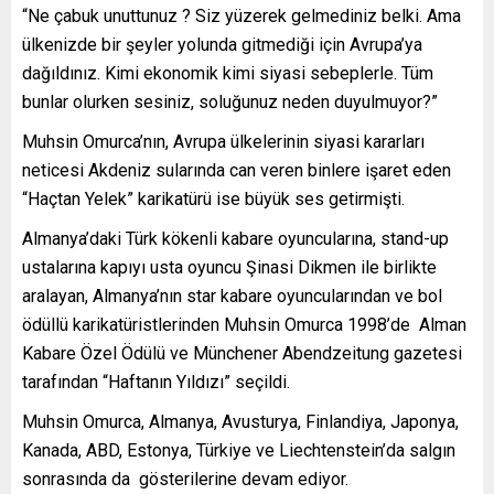
“Ne çabuk unuttunuz ? Siz yüzerek gelmediniz belki. Ama
ülkenizde bir şeyler yolunda gitmediği için Avrupa’ya
dağıldınız. Kimi ekonomik kimi siyasi sebeplerle. Tüm
bunlar olurken sesiniz, soluğunuz neden duyulmuyor?”
Muhsin Omurca’nın, Avrupa ülkelerinin siyasi kararları
neticesi Akdeniz sularında can veren binlere işaret eden
“Haçtan Yelek” karikatürü ise büyük ses getirmişti.
Almanya’daki Türk kökenli kabare oyuncularına, stand-up
ustalarına kapıyı usta oyuncu Şinasi Dikmen ile birlikte
aralayan, Almanya’nın star kabare oyuncularından ve bol
ödüllü karikatüristlerinden Muhsin Omurca 1998’de Alman
Kabare Özel Ödülü ve Münchener Abendzeitung gazetesi
tarafından “Haftanın Yıldızı” seçildi.
Muhsin Omurca, Almanya, Avusturya, Finlandiya, Japonya,
Kanada, ABD, Estonya, Türkiye ve Liechtenstein’da salgın
sonrasında da gösterilerine devam ediyor.