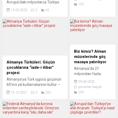
“İkinci Dünya Savaşı
Avrupa’daki milyonlarca Türkiye
102
bitmedi” diyenler var.
kökenliyi sıkıntıya sürüklemeye
15.02.2022
0
62
“Üçüncü Dünya
devam ediyor. Adres
Savaşı’nın içinden
değiştirenlere Sosyal Güvenlik
geçtiğimizi” ileri
Kurumu haciz yazısı yolluyor. Peki
sürenler var. Bütün bu
neden?
yaşananlara nasıl bir
https://www.youtube.com/watch?
anlam vermemiz
v=ZQtvHwLwX6U BAB Hukuk ve
gerekiyor?
Danışmanlık’tan avukat Bilal
“İmparatorluk
Erdoğan bu haftaki programda
Biz kimiz? Alman
vatandaşları” adı
otomatik bilgi paylaşımından
müzelerinde göç
altında pek de “yetkin”
dolayı adres değiştirenlere Sosyal
masaya yatırılıyor
Almanya Türküleri: Göçün
oldukları
Güvenlik Kurumu’ndan haciz
çocuklarına “iade-i itibar”
Almanya’da 21
düşünülemeyecek bir
yazıları gelmeye başladığına
projesi
milyondan fazla
“darbeci” grubun
işaret ederek, nedenlerini...
insanın göç arka planı
Almanya’ya Türk işgücü göçünün
binlerce polis eşliğinde
09.08.2023
var. Buna rağmen, bu
60’ıncı yılı kutlamalarının kültür –
“içeri alınması”, başlı
yorumlar kapalı
insanların farklı
sanat adına ve sosyal açıdan en
başına yanıt bekleyen
292
13.10.2021
0
232
hikayeleri çok uzun bir
önemli projelerinden biri olan
bir...
süredir Alman müze
“Almanya Türküleri”, çok ilginç bir
dünyasına yansımadı
proje oldu. Ne mi oldu? “Yıllar
ve niş programlara ve
boyunca ne listeye girdiler ne de
özel sergilere
bir ödül aldılar. Sanki yok