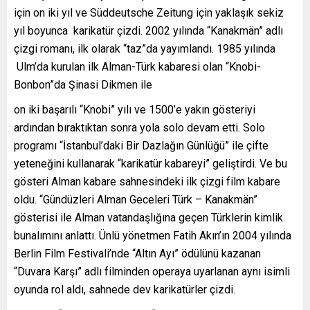
için on iki yıl ve Süddeutsche Zeitung için yaklaşık sekiz
yıl boyunca karikatür çizdi. 2002 yılında “Kanakmän” adlı
çizgi romanı, ilk olarak “taz”da yayımlandı. 1985 yılında
Ulm’da kurulan ilk Alman-Türk kabaresi olan “Knobi-
Bonbon”da Şinasi Dikmen ile
on iki başarılı “Knobi” yılı ve 1500’e yakın gösteriyi
ardından bıraktıktan sonra yola solo devam etti. Solo
programı “İstanbul’daki Bir Dazlağın Günlüğü” ile çifte
yeteneğini kullanarak “karikatür kabareyi” geliştirdi. Ve bu
gösteri Alman kabare sahnesindeki ilk çizgi film kabare
oldu. “Gündüzleri Alman Geceleri Türk – Kanakmän”
gösterisi ile Alman vatandaşlığına geçen Türklerin kimlik
bunalımını anlattı. Ünlü yönetmen Fatih Akın’ın 2004 yılında
Berlin Film Festivali’nde “Altın Ayı” ödülünü kazanan
“Duvara Karşı” adlı filminden operaya uyarlanan aynı isimli
oyunda rol aldı, sahnede dev karikatürler çizdi.