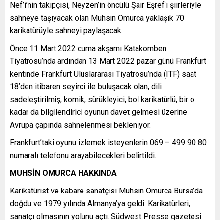
Nef’i’nin takipçisi, Neyzen’in öncülü Şair Eşref’i şiirleriyle
sahneye taşıyacak olan Muhsin Omurca yaklaşık 70
karikatürüyle sahneyi paylaşacak.
Önce 11 Mart 2022 cuma akşamı Katakomben
Tiyatrosu’nda ardından 13 Mart 2022 pazar günü Frankfurt
kentinde Frankfurt Uluslararası Tiyatrosu’nda (ITF) saat
18’den itibaren seyirci ile buluşacak olan, dili
sadeleştirilmiş, komik, sürükleyici, bol karikatürlü, bir o
kadar da bilgilendirici oyunun davet gelmesi üzerine
Avrupa çapında sahnelenmesi bekleniyor.
Frankfurt’taki oyunu izlemek isteyenlerin 069 – 499 90 80
numaralı telefonu arayabilecekleri belirtildi.
MUHSİN OMURCA HAKKINDA
Karikatürist ve kabare sanatçısı Muhsin Omurca Bursa’da
doğdu ve 1979 yılında Almanya’ya geldi. Karikatürleri,
sanatçı olmasının yolunu açtı. Südwest Presse gazetesi