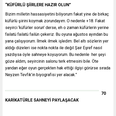
“KÜFÜRLÜ ŞİİRLERE HAZIR OLUN”
Bizim milletin hassasiyetini biliyorum fakat yine de birkaç
küfürlü şiirini koymak zorundayım. O nedenle +18. Fakat
seyirci ‘küfürler sorun’ derse, eh o zaman küfürlerin yerine
failatü failatü failün çekeriz. Bu oyuna ağustos ayından bu
yana çalışıyorum. İlmek ilmek işledim. Bel altı sözlerin yer
aldığı dizeleri ise nokta nokta ile değil Şair Eşref nasıl
yazdıysa öyle sahneye koyuyorum. Bu nedenle her şeyi
göze aldım, seyircinin salonu terk etmesini bile. Öte
yandan eğer oyun gerçekten hak ettiği ilgiyi görürse sırada
Neyzen Tevfik’in biyografisi yer alacak.”
70
KARİKATÜRLE SAHNEYİ PAYLAŞACAK