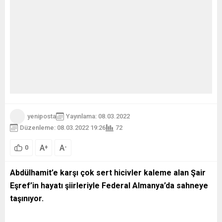
yeniposta
Yayınlama: 08.03.2022
Düzenleme: 08.03.2022 19:26
72
A
A
+
-
0
Abdülhamit’e karşı çok sert hicivler kaleme alan Şair
Eşref’in hayatı şiirleriyle Federal Almanya’da sahneye
taşınıyor.