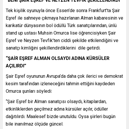
“BENİ ŞAİR EŞREF VE NEYZEN TEVFİK ŞEKİLLENDİRDİ”
Tek kişilik oyunuyla önce Essen’de sonra Frankfurt’ta Şair
Eşref ile sahneye çıkmaya hazırlanan Alman kabaresinin ve
karikatür dünyasının bol ödüllü Türk sanatçılarından, ünlü
stand up ustası Muhsin Omurca lise öğrencisiyken Şair
Eşref ve Neyzen Tevfik’ten ciddi şekilde etkilendiğini ve
sanatçı kimliğini şekillendirdiklerini dile getirdi.
“ŞAİR EŞREF ALMAN OLSAYDI ADINA KÜRSÜLER
AÇILIRDI”
Şair Eşref oyununun Avrupa’da daha çok ilerici ve demokrat
kesim tarafından izleneceğini tahmin ettiğini kaydeden
Omurca şunları söyledi:
“Şair Eşref bir Alman sanatçısı olsaydı, kitaplardan,
etkinliklerden geçilmez adına kürsüler açılır, ödüller
dağıtılırdı. Maalesef bizde unutuldu. Oysa şiirleri bugün
bile inanılmaz ölçüde güncel.