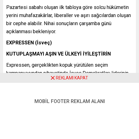
Pazartesi sabahı oluşan ilk tabloya göre solcu hükümetin
yerini muhafazakârlar, liberaller ve aşırı sağcılardan oluşan
bir cephe alabilir. Nihai sonuçların çarşamba günü
açıklanması bekleniyor.
EXPRESSEN (İsveç)
KUTUPLAŞMAYI AŞIN VE ÜLKEYİ İYİLEŞTİRİN
Expressen, gerçeklikten kopuk yürütülen seçim
kampanyasından nihayetinde İsveç Demokratları liderinin
REKLAMI KAPAT
fayda sağladığı eleştirisinde bulunuyor:
“Magdalena Andersson’un ekibi, seçime korku tellallığı
yaparak ve çuval çuval para vaadinde bulunarak, ama
MOBİL FOOTER REKLAM ALANI
gerçek bir politika sunmaktan uzak durarak gitti. Bu yıkıcı
taktiğin en büyük kazananı Jimmie Åkesson oldu. …
Seçimin kesin sonucu ne olursa olsun, İsveç bu kirli seçim
kampanyası için yüksek bir bedel ödemek zorunda