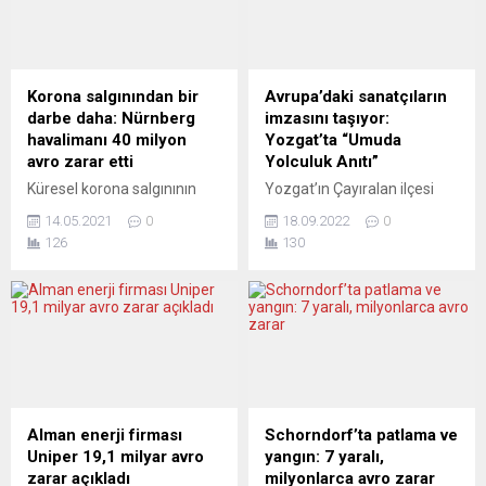
nefret yasalarıyla hedefte.
Kültürevi’nde 9 Temmuz
Göçmenlere karşı başlatılan
pazar günü
bu “yeni Blitzkrieg”de
gerçekleştirilecek
kurban; otobüs süren,
toplantıda, çalışmalarını
yaşlılara bakan, hastaneleri
Almanya’da sürdüren yazar
Korona salgınından bir
Avrupa’daki sanatçıların
ayakta tutan emekçiler. Peki
Yener Orkunoğlu ile
darbe daha: Nürnberg
imzasını taşıyor:
İngiltere, AB’den
gazeteciler Gürsel Köksal ve
havalimanı 40 milyon
Yozgat’ta “Umuda
ayrılmasına rağmen nasıl
Osman Çutsay birer sunum
avro zarar etti
Yolculuk Anıtı”
Avrupa Ordusu’na yeniden
yapacaklar. Yazı ve
Küresel korona salgınının
Yozgat’ın Çayıralan ilçesi
dahil oldu? Gazze’de susan
kitaplarıyla da geniş...
büyük etkilerinden biri de
Eski Hal Mevkiinde
Avrupa, neden Ukrayna...
14.05.2021
0
18.09.2022
0
seyahat alanını derinden
yurtdışına göç etmiş birinci
126
130
etkiliyor. Nürnberg
kuşak işçilerin anısı
Havalimanı da krizden
ölümsüzleştirildi. Avrupa’nın
nasibini aldı. Geçtiğimiz
değişik ülkelerinde yaşayan
senelerde zarar etmediği
sanatçı, dernek yöneticisi ve
için Almanya’nın en iyi
sponsorların ortak
havalimanı arasında
emekleriyle 13 Eylül salı
gösterilen Nürnberg
günü tören ile birlikte
Albrecht Dürer Havalimanı
“Umuda Yolculuk Anıtı”
korona nedeniyle 2020
Yozgat’ın Çayıralan ilçesi
Alman enerji firması
Schorndorf’ta patlama ve
senesinde 40 milyon avro
Eski Hal Mevkii’nde açıldı.
Uniper 19,1 milyar avro
yangın: 7 yaralı,
zarar ettiğini açıklandı.
Anıtın açılışında Çayıralan
zarar açıkladı
milyonlarca avro zarar