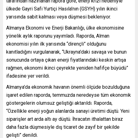
tarafından hazırlanan rapora göre, enerji krizi nedeniyle
ülkede Gayri Safi Yurtiçi Hasıla’nın (GSYH) yılın ikinci
yarısında sabit kalması veya düşmesi bekleniyor.
Almanya Ekonomi ve Enerji Bakanlığı, ülke ekonomisine
yönelik aylık raporunu yayımladı. Raporda, Alman
ekonomisi yılın ilk yarısında “dirençli” olduğunu
kanıtladığını vurgulanarak, “Ukrayna’daki savaşa ve bunun
sonucunda ortaya çıkan enerji fiyatlarındaki keskin artışa
rağmen, ekonomi ikinci çeyrekte yeniden hafifçe büyüdü”
ifadesine yer verildi.
Almanya’da ekonomik havanın önemli ölçüde bozulduğuna
işaret edilen raporda, temmuzda neredeyse tüm ekonomik
göstergelerin olumsuz geliştiği aktarıldı. Raporda,
“Özellikle enerji yoğun alanlarda sanayi üretimi düştü. Yeni
siparişler art arda altı ay düştü. İhracatın ithalattan biraz
daha fazla düşmesiyle dış ticaret de zayıf bir şekilde
gelişti” denildi.