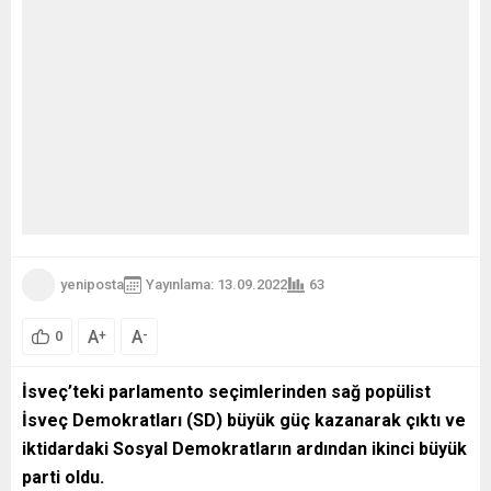
yeniposta
Yayınlama: 13.09.2022
63
A
A
+
-
0
İsveç’teki parlamento seçimlerinden sağ popülist
İsveç Demokratları (SD) büyük güç kazanarak çıktı ve
iktidardaki Sosyal Demokratların ardından ikinci büyük
parti oldu.