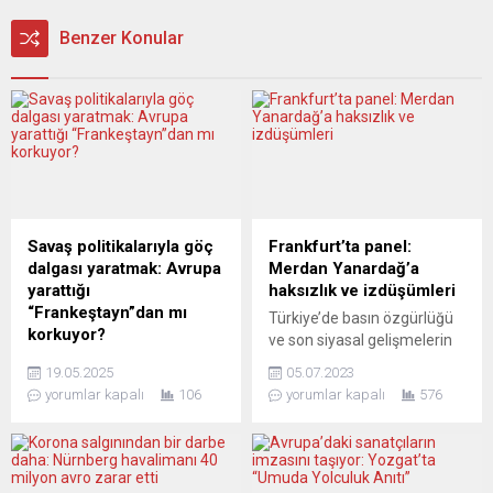
Benzer Konular
Savaş politikalarıyla göç
Frankfurt’ta panel:
dalgası yaratmak: Avrupa
Merdan Yanardağ’a
yarattığı
haksızlık ve izdüşümleri
“Frankeştayn”dan mı
Türkiye’de basın özgürlüğü
korkuyor?
ve son siyasal gelişmelerin
Avrupa’da demokrasi
anlamı, gazeteci-yazar
19.05.2025
05.07.2023
maskesi düşüyor. Londra
Merdan Yanardağ’ın tüm
yorumlar kapalı
106
yorumlar kapalı
576
semalarında 1940’ta Nazi
hukuk kuralları çiğnenerek
bombaları dolaşırken
tutuklanması olayı
metroya sığınamayan işçiler,
çerçevesinde Frankfurt’ta
bugün Starmer hükümetinin
masaya yatırılıyor. Haziran