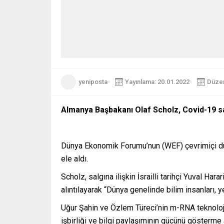
yeniposta
Yayınlama: 20.01.2022
Düzen
Almanya Başbakanı Olaf Scholz, Covid-19 salgı
Dünya Ekonomik Forumu’nun (WEF) çevrimiçi düze
ele aldı.
Scholz, salgına ilişkin İsrailli tarihçi Yuval Har
alıntılayarak “Dünya genelinde bilim insanları, 
Uğur Şahin ve Özlem Türeci’nin m-RNA teknolojisi
işbirliği ve bilgi paylaşımının gücünü gösterme