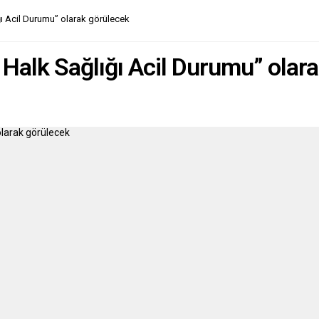
l üstüne skandal yaşanıyor ve
ğı Acil Durumu” olarak görülecek
an çareyi “U dönüşü”
ta, yani “geri çark...
ı Halk Sağlığı Acil Durumu” olar