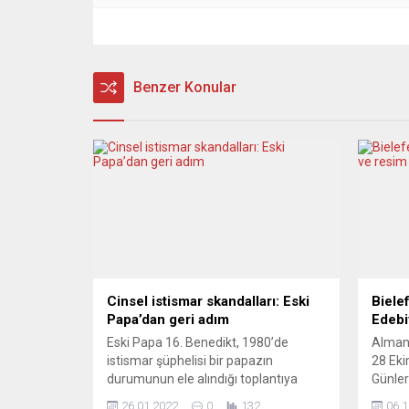
Benzer Konular
Cinsel istismar skandalları: Eski
Biele
Papa’dan geri adım
Edebi
Eski Papa 16. Benedikt, 1980’de
Almany
istismar şüphelisi bir papazın
28 Eki
durumunun ele alındığı toplantıya
Günler
katıldığını kabul etti. 16. Benedikt,
kapsam
26.01.2022
0
132
06.1