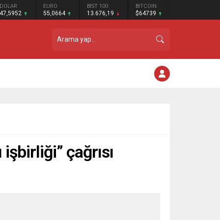
DOLAR
EURO
BIST 100
BITCOIN
47,5952
55,0664
13.676,19
$64739
şbirliği” çağrısı