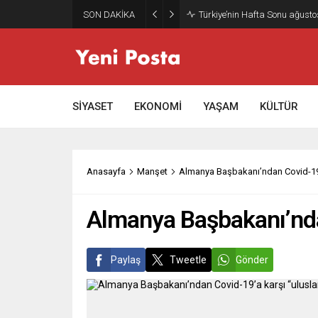
SON DAKİKA
Gazze’nin geleceği: Teknokrati
SİYASET
EKONOMİ
YAŞAM
KÜLTÜR
Anasayfa
Manşet
Almanya Başbakanı’ndan Covid-19’a 
Almanya Başbakanı’ndan 
Paylaş
Tweetle
Gönder