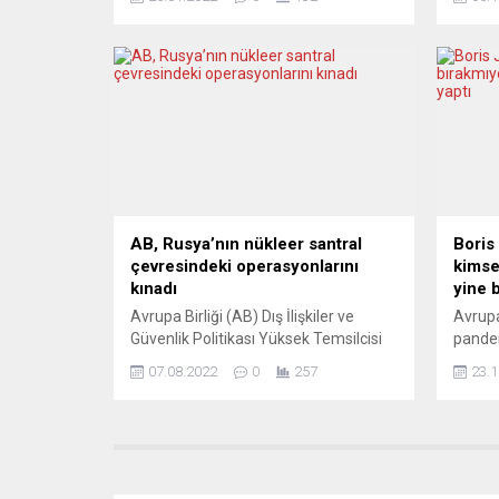
daha önce toplantıya katıldığını
Gelen 
reddetmişti. Almanya’da aralarında
“Adanm
eski Papa 16. Benedikt’in de
edecek
bulunduğu üst düzey Kilise yetkililerini
Etkinl
1945-2019 dönemindeki çocuk
söyleş
istismar vakalarında ihmal ve görevini
gerçek
kötüye kullanmakla suçlayan bilirkişi
sanatı
raporunun yankıları sürerken eski...
Ressam
AB, Rusya’nın nükleer santral
Boris
çevresindeki operasyonlarını
kimse
kınadı
yine 
Avrupa Birliği (AB) Dış İlişkiler ve
Avrupa
Güvenlik Politikası Yüksek Temsilcisi
pandem
Josep Borrell, Rusya’nın Ukrayna’nın
protes
07.08.2022
0
257
23.1
güneydoğusunda bulunan Zaporijya
uğraşır
Nükleer Santrali çevresindeki askeri
partis
faaliyetlerini kınadıklarını bildirdi.
başbak
Borrell, sosyal medya hesabından,
uğraşı
Rusya-Ukrayna savaşına ilişkin
nerede
paylaşımda bulundu. ”AB, Rusya’nın
çünkü 