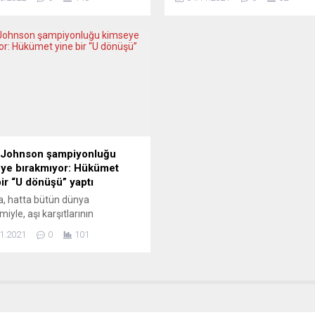
Resimler” adlı sergisine
çatışmanın sona ermesine yard
ış Yürek” kitabı ile de eşlik
olmak için kısıtlayıcı önlemler da
 ve kitabını imzalayacak.
tüm dış politika araçlarını kull
ikte Türk edebiyatı üzerine
hazır olduğunu bildirdi. Josep B
iler, yazar-okur buluşmaları
AB adına yaptığı yazılı açıklama
leşecek ve çağdaş Türk resim
Etiyopya’da bir yılı geride bıraka
ndan örnekler sergilenecek.
savaşta durumun daha kötüye
 ve yazar...
gittiğini...
 Johnson şampiyonluğu
ye bırakmıyor: Hükümet
bir “U dönüşü” yaptı
, hatta bütün dünya
iyle, aşı karşıtlarının
tolarıyla, yeniden kapanmalarla
1.2021
0
101
ken, Birleşik Krallık, iktidar
inin, ama asıl önemlisi
anın yeni “U dönüşleriyle”
yor. Ülke gündeminde Covid,
yse beşinci-altıncı sıraya düştü,
kasım ayı başından bu yana