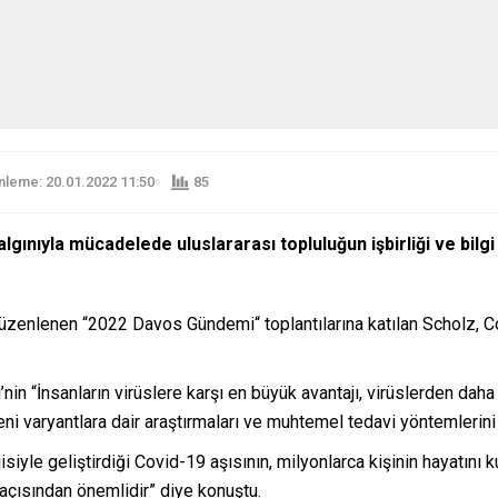
leme: 20.01.2022 11:50
85
nıyla mücadelede uluslararası topluluğun işbirliği ve bilgi pay
nlenen “2022 Davos Gündemi“ toplantılarına katılan Scholz, Covi
ari’nin “İnsanların virüslere karşı en büyük avantajı, virüslerden daha
yeni varyantlara dair araştırmaları ve muhtemel tedavi yöntemlerini
yle geliştirdiği Covid-19 aşısının, milyonlarca kişinin hayatını kur
 açısından önemlidir” diye konuştu.