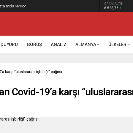
GRAM ALTIN
k kontrol mü, kolonializm mi?
6.528,76
DUYURU
GÖRÜŞ
ANALİZ
ALMANYA
ÜLKELER
karşı “uluslararası işbirliği” çağrısı
Covid-19’a karşı “uluslararası i