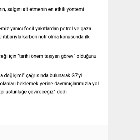
n, salgını alt etmenin en etkili yöntemi
miz yanıcı fosil yakıtlardan petrol ve gaza
0 itibarıyla karbon nötr olma konusunda ilk
eği için “tarihi önem taşıyan görev” olduğunu
ma değişimi” çağrısında bulunarak G7’yi
 olanları beklemek yerine davranışlarımızla yol
tçi üstünlüğe çevireceğiz” dedi.