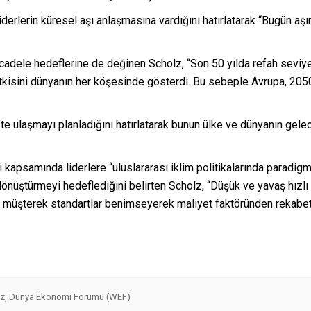
rlerin küresel aşı anlaşmasına vardığını hatırlatarak “Bugün aşını
ücadele hedeflerine de değinen Scholz, “Son 50 yılda refah seviye
i, etkisini dünyanın her köşesinde gösterdi. Bu sebeple Avrupa, 205
e ulaşmayı planladığını hatırlatarak bunun ülke ve dünyanın gelec
 kapsamında liderlere “uluslararası iklim politikalarında paradig
 dönüştürmeyi hedeflediğini belirten Scholz, “Düşük ve yavaş hızlı
yan müşterek standartlar benimseyerek maliyet faktöründen rekabe
lz
Dünya Ekonomi Forumu (WEF)
,