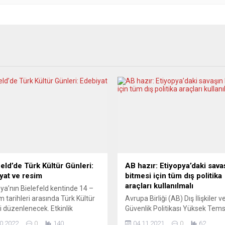
feld’de Türk Kültür Günleri:
AB hazır: Etiyopya’daki sava
yat ve resim
bitmesi için tüm dış politika
araçları kullanılmalı
a’nın Bielefeld kentinde 14 –
m tarihleri arasında Türk Kültür
Avrupa Birliği (AB) Dış İlişkiler v
i düzenlenecek. Etkinlik
Güvenlik Politikası Yüksek Temsi
ında Hurşit İlbeyi, “Kalpten
Josep Borrell, AB’nin Etiyopya’
0.2022
0
140
04.11.2021
0
62