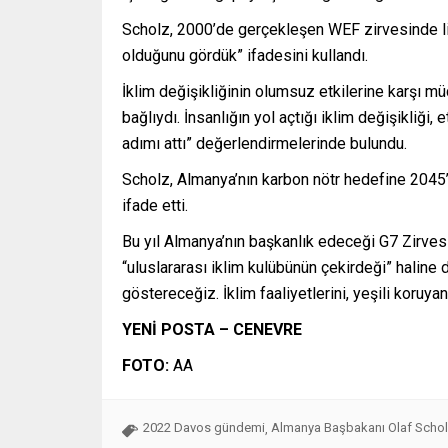
Scholz, 2000’de gerçekleşen WEF zirvesinde lide
olduğunu gördük” ifadesini kullandı.
İklim değişikliğinin olumsuz etkilerine karşı m
bağlıydı. İnsanlığın yol açtığı iklim değişikliğ
adımı attı” değerlendirmelerinde bulundu.
Scholz, Almanya’nın karbon nötr hedefine 2045’t
ifade etti.
Bu yıl Almanya’nın başkanlık edeceği G7 Zirvesi
“uluslararası iklim kulübünün çekirdeği” haline
göstereceğiz. İklim faaliyetlerini, yeşili koru
YENİ POSTA – CENEVRE
FOTO:
AA
2022 Davos gündemi
Almanya Başbakanı Olaf Scho
,