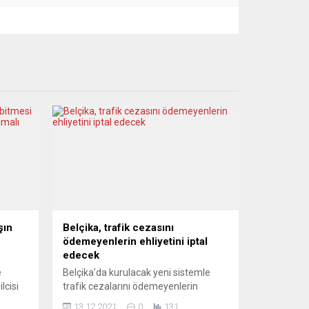
şın
Belçika, trafik cezasını
ödemeyenlerin ehliyetini iptal
edecek
e
Belçika’da kurulacak yeni sistemle
lcisi
trafik cezalarını ödemeyenlerin
da
ehliyetleri otomatik olarak iptal
13.12.2021
0
131