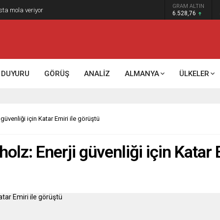
GRAM ALTIN
sta mola veriyor
6.528,76
DUYURU
GÖRÜŞ
ANALİZ
ALMANYA
ÜLKELER
üvenliği için Katar Emiri ile görüştü
z: Enerji güvenliği için Katar E