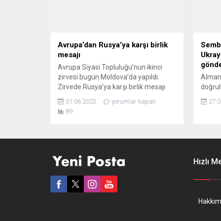
görmezden gelmeyi tercih etti....
Avrupa’dan Rusya’ya karşı birlik
Sembo
mesajı
Ukray
gönd
Avrupa Siyasi Topluluğu’nun ikinci
zirvesi bugün Moldova’da yapıldı.
Almany
Zirvede Rusya’ya karşı birlik mesajı
doğrul
verilirken, Ukrayna’nın NATO’ya üyelik
gönder
01.06.2023
yorumlar kapalı
27.0
talebi yine karşılık bulmadı. Avrupalı
bazı k
89
liderler bugün Avrupa Siyasi
oldu.
Topluluğu’nun (AST) ikinci zirvesi için
Bakanı
Moldova’nın tarihi Mimi Kalesi’nde bir
Berlin
araya geldi. Ukrayna’ya yaklaşık 20
Almany
kilometre mesafedeki Mimi Kalesi’de
gönder
Hızlı M
toplanan 50’ye yakın lider, Rusya’ya...
“Ukray
değerl
tesli
bir...
Hakkım