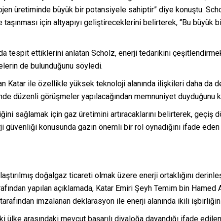
drojen üretiminde büyük bir potansiyele sahiptir” diye konuştu. Sch
 taşınması için altyapıyı geliştireceklerini belirterek, “Bu büyük 
tespit ettiklerini anlatan Scholz, enerji tedarikini çeşitlendirme
elerin de bulunduğunu söyledi.
an Katar ile özellikle yüksek teknoloji alanında ilişkileri daha da d
eyinde düzenli görüşmeler yapılacağından memnuniyet duyduğunu k
ğini sağlamak için gaz üretimini artıracaklarını belirterek, geçiş 
erji güvenliği konusunda gazın önemli bir rol oynadığını ifade eden
laştırılmış doğalgaz ticareti olmak üzere enerji ortaklığını derin
afından yapılan açıklamada, Katar Emiri Şeyh Temim bin Hamed 
fından imzalanan deklarasyon ile enerji alanında ikili işbirliğinin
 iki ülke arasındaki mevcut başarılı diyaloğa dayandığı ifade edilen