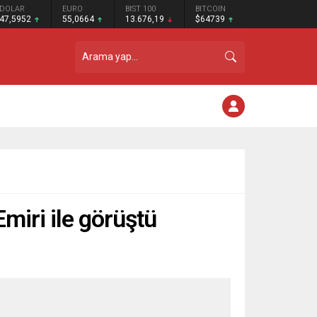
DOLAR
EURO
BIST 100
BITCOIN
47,5952
55,0664
13.676,19
$64739
miri ile görüştü