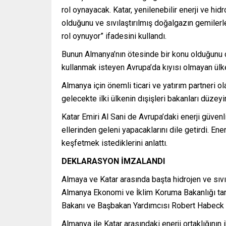
rol oynayacak. Katar, yenilenebilir enerji ve hi
olduğunu ve sıvılaştırılmış doğalgazın gemilerle
rol oynuyor” ifadesini kullandı.
Bunun Almanya’nın ötesinde bir konu olduğunu da 
kullanmak isteyen Avrupa’da kıyısı olmayan ülk
Almanya için önemli ticari ve yatırım partneri ol
gelecekte ilki ülkenin dışişleri bakanları düz
Katar Emiri Al Sani de Avrupa’daki enerji güvenli
ellerinden geleni yapacaklarını dile getirdi. En
keşfetmek istediklerini anlattı.
DEKLARASYON İMZALANDI
Almaya ve Katar arasında başta hidrojen ve sıvı
Almanya Ekonomi ve İklim Koruma Bakanlığı tar
Bakanı ve Başbakan Yardımcısı Robert Habeck tara
Almanya ile Katar arasındaki enerji ortaklığının