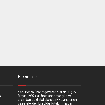
 toprak
Hakkımızda
Yeni Posta, “kâğıt gazete” olarak 30 (15
a
Mayıs 1992) yıl önce sahneye çıktı ve
ardından da dijital alanda ilk yayına giren
gazetelerden biri oldu. Nitekim, haber