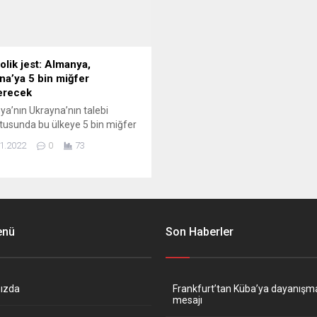
vurgulayan Scholz, Ukrayna’nın
bütünlüğünün...
lik jest: Almanya,
na’ya 5 bin miğfer
erecek
a’nın Ukrayna’nın talebi
tusunda bu ülkeye 5 bin miğfer
eceği bildirildi. Bu “cömertlik”
1.2022
0
73
esimlerde ters yorumlara neden
 Federal Almanya Savunma
 Sözcüsü Arne Collatz,
’de yaptığı açıklamada,
a’nın Ukrayna’ya 5 bin miğfer
ileceğini doğrulayarak,
enü
Son Haberler
na’nın bu yöndeki talebini
endirdik ve onayladık. Ancak
mat zamanı konusunda henüz
ızda
Frankfurt’tan Küba’ya dayanışm
mesajı