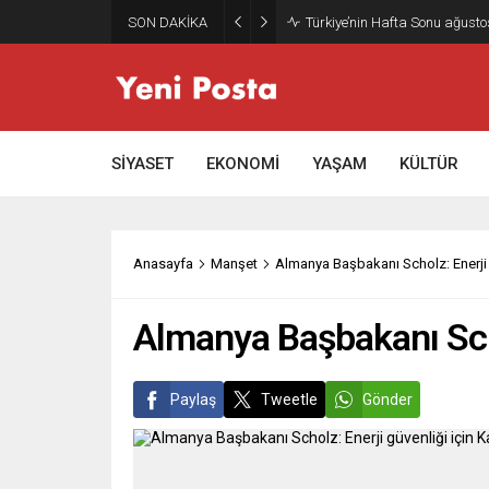
SON DAKİKA
Türkiye’nin Hafta Sonu ağusto
SİYASET
EKONOMİ
YAŞAM
KÜLTÜR
Anasayfa
Manşet
Almanya Başbakanı Scholz: Enerji g
Almanya Başbakanı Schol
Paylaş
Tweetle
Gönder