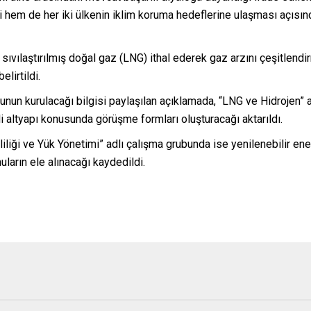
mesi hem de her iki ülkenin iklim koruma hedeflerine ulaşması açısı
 sıvılaştırılmış doğal gaz (LNG) ithal ederek gaz arzını çeşitlen
elirtildi.
nun kurulacağı bilgisi paylaşılan açıklamada, “LNG ve Hidrojen” ad
i altyapı konusunda görüşme formları oluşturacağı aktarıldı.
mliliği ve Yük Yönetimi” adlı çalışma grubunda ise yenilenebilir ener
nuların ele alınacağı kaydedildi.