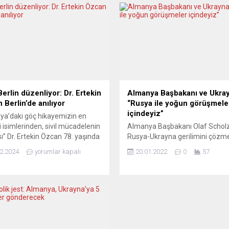
erlin düzenliyor: Dr. Ertekin
Almanya Başbakanı ve Ukra
 Berlin’de anılıyor
“Rusya ile yoğun görüşmele
içindeyiz”
a’daki göç hikayemizin en
 isimlerinden, sivil mücadelenin
Almanya Başbakanı Olaf Scholz
ı” Dr. Ertekin Özcan 78. yaşında
Rusya-Ukrayna gerilimini çözme
t Berlin’de bir konferansla
hükümet olarak Rusya ile “yoğu
2.2024
yorumlar kapalı
20.01.2022
0
57
r. CHP Berlin Birliği’nin 1 Mart
görüşmeler” içinde olduklarını be
kşamı düzenleyeceği etkinlik
Dünya Ekonomik Forumu’nun (
şgücü göç antlaşması ile 62 yıllık
çevrim içi düzenlenen “2022 D
a macerasını geride bırakan
Gündemi” toplantılarına katılan 
oplumunun en önemli çatı
Scholz, Ukrayna’daki gerilime ili
erinin kurucularından olan ve
değerlendirmelerde bulundu.
iliğini yapan,...
Ukrayna’nın sınırlarının, çatışma
ordu gücüyle değişmemesi gere