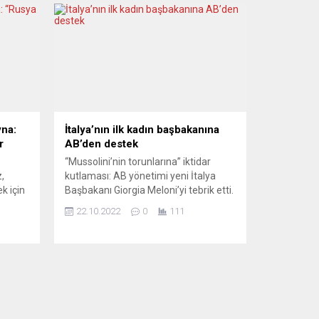
yna:
İtalya’nın ilk kadın başbakanına
r
AB’den destek
“Mussolini’nin torunlarına” iktidar
,
kutlaması: AB yönetimi yeni İtalya
k için
Başbakanı Giorgia Meloni’yi tebrik etti.
n
Avrupa Birliği (AB) yönetimi, İtalya’da
22.10.2022
0
111
lirtti.
dün sağ koalisyon hükümetini kurarak
WEF)
ülkenin yeni başbakanı olan Giorgia
avos
Meloni’yi tebrik etti. AB Komisyonu
Olaf
Başkanı Ursula von der Leyen, sosyal
şkin
medyadaki mesajında, İtalya’nın ilk
kadın başbakanı olarak göreve gelen
 ve
Meloni’yi kutladığını...
ktiğini