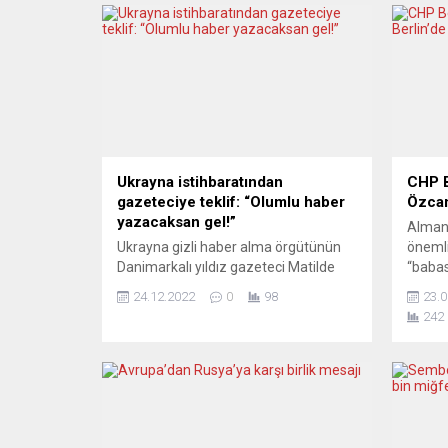
Ukrayna istihbaratından
CHP B
gazeteciye teklif: “Olumlu haber
Özcan
yazacaksan gel!”
Almany
Ukrayna gizli haber alma örgütünün
önemli
Danimarkalı yıldız gazeteci Matilde
“babas
Kimer’in akreditasyon başvurusunu
başken
24.12.2022
0
98
23.0
reddettiği, bunu istiyorsa “Ukrayna
anılıyo
242
hakkında olumlu haber yazma” şartını
cuma a
ileri sürdüğü ülkede manşetlere
Türk i
bomba gibi düştü. Alman medyası
Almany
olayı “bilmiyor”. Alman medyasının
Türk t
neredeyse tamamı, Ukrayna’nın
örgütl
Danimarkalı ünlü gazeteci Matilda
yönetic
Kimer’e yönelik şantaj ve baskısını