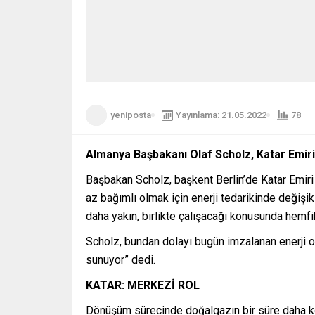
yeniposta
Yayınlama: 21.05.2022
78
Almanya Başbakanı Olaf Scholz, Katar Emiri
Başbakan Scholz, başkent Berlin’de Katar Emiri 
az bağımlı olmak için enerji tedarikinde değişi
daha yakın, birlikte çalışacağı konusunda hemfik
Scholz, bundan dolayı bugün imzalanan enerji ort
sunuyor” dedi.
KATAR: MERKEZİ ROL
Dönüşüm sürecinde doğalgazın bir süre daha kö