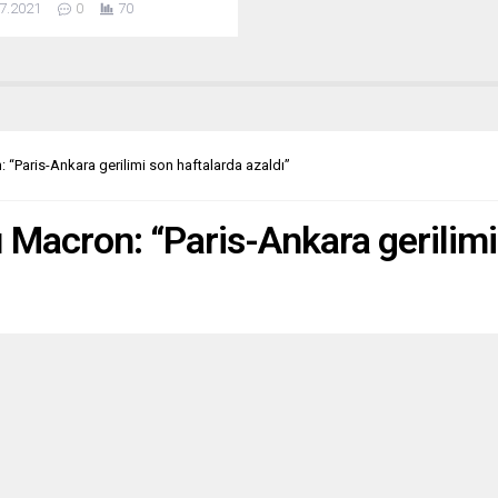
7.2021
0
70
t Kurumu Başkanı Isabelle de
yaptığı açıklamada, Google’a,
haklarına bağlı komşu hakları,
i editörleriyle iyi niyetle
ere etme zorunluluğuna
ğı ve yayınevlerinin içeriklerini
dığı için ödeme yapmadığı
“Paris-Ankara gerilimi son haftalarda azaldı”
esiyle 500...
acron: “Paris-Ankara gerilimi 