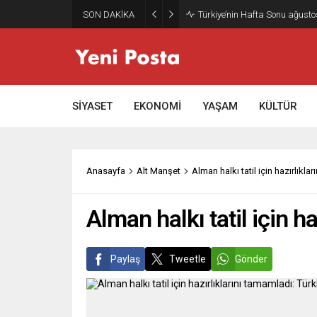
SON DAKİKA
Türkiye’nin Hafta Sonu ağusto
SİYASET
EKONOMİ
YAŞAM
KÜLTÜR
Anasayfa
Alt Manşet
Alman halkı tatil için hazırlıkla
Alman halkı tatil için h
Paylaş
Tweetle
Gönder