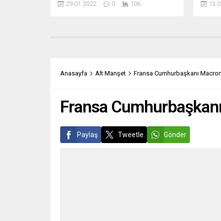
29.01.2022
0
106
13.0
ilişkin yaptığı açıklamalarda Alman
Rekabe
maliyesinin (Finanzamt) yıllar
Silva 
öncesine dayanan para transferinin
telif 
peşine düştüğüne işaret etti. Yeni
yayınev
Posta haber portalının YouTube
müzak
kanalında “Hakkınız Var” adlı
uymadı
programda hukukçu Bilal Gümüş’ün
kullan
Anasayfa
Alt Manşet
Fransa Cumhurbaşkanı Macron: 
sorularını yanıtlayan BAB Hukuk ve
gerekç
Danışmanlık’tan Bilal Erdoğan, bu
hafta...
Fransa Cumhurbaşkanı M
Paylaş
Tweetle
Gönder