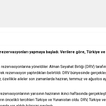
 rezervasyonları yapmaya başladı. Verilere göre, Türkiye ve
li rezervasyonlarına yöneldiler. Alman Seyahat Birliği (DRV) tara
rek rezervasyon yaptırdıkları belirtildi. DRV bünyesinde gerçekleşt
, özellikle aileler son zamanlarda haziran, temmuz ve ağustos ayl
rezervasyonlarının yarısının haziranın ikinci haftasında gerçekleş
rın öncelikli tercihleri Türkiye ve Yunanistan oldu. DRV, Türkiye v
asında yer aldığı bilgisini paylaştı.