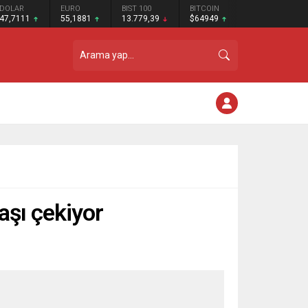
DOLAR
EURO
BIST 100
BITCOIN
47,7111
55,1881
13.779,39
$64949
başı çekiyor