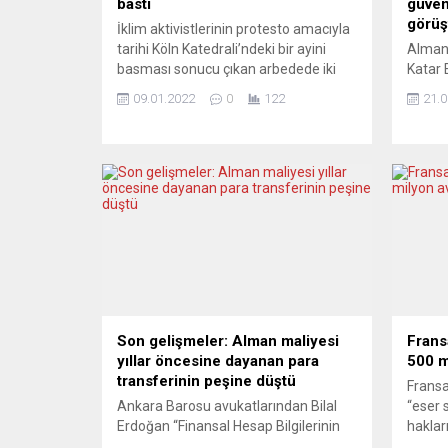
bastı
güvenl
görüş
İklim aktivistlerinin protesto amacıyla
tarihi Köln Katedrali’ndeki bir ayini
Almany
basması sonucu çıkan arbedede iki
Katar 
kişi yaralandı. Köln polis sözcüsü
Sani i
09.01.2022
0
122
21.0
tarafından yapılan açıklamada, 6 Ocak
enerji
akşamı pankart ve hoparlörlerle
Başbak
kiliseyi basan kadın ve erkeklerden
Katar E
oluşan 12 kişilik grubun dışarı
görüşm
çıkarılmasına çalışılırken ayine katılan
toplan
iki İsviçre vatandaşının hafif
Rus en
yaralandığı belirtildi. Yaralıların...
olmak 
değişik
Son gelişmeler: Alman maliyesi
Frans
yıllar öncesine dayanan para
500 m
transferinin peşine düştü
Fransa
Ankara Barosu avukatlarından Bilal
“eser 
Erdoğan “Finansal Hesap Bilgilerinin
hakları
Otomatik Değişimi Anlaşması”na
milyon