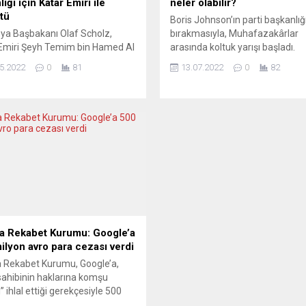
iği için Katar Emiri ile
neler olabilir?
tü
Boris Johnson’ın parti başkanlığ
a Başbakanı Olaf Scholz,
bırakmasıyla, Muhafazakârlar
Emiri Şeyh Temim bin Hamed Al
arasında koltuk yarışı başladı.
le Almanya’nın ve Avrupa’nın
Adaylardan biri, eylül ayına kad
5.2022
0
81
13.07.2022
0
82
 güvenliği konusunu ele aldı.
Johnson’ın halefi olarak seçilec
an Scholz, başkent Berlin’de
sonbahar itibarıyla ülkeyi de
miri Al Sani ile yaptığı
yönetecek. Avrupa basını, yeni
enin ardından ortak basın
başbakanın siyasette ne ölçüde
tısı düzenlendi. Almanya’nın
değişime yol açacağı sorusuyla
erji ithalatına daha az bağımlı
meşgul. THE INDEPENDENT (İngi
için enerji tedarikinde
MUHALEFET GÖLGEDE KALDI T
liğe gideceğini...
Independent, Johnson’ın koltu
geçme mücadelesinin muhalefet
a Rekabet Kurumu: Google’a
ilyon avro para cezası verdi
 Rekabet Kurumu, Google’a,
sahibinin haklarına komşu
” ihlal ettiği gerekçesiyle 500
 avro para cezası kesti. Fransa