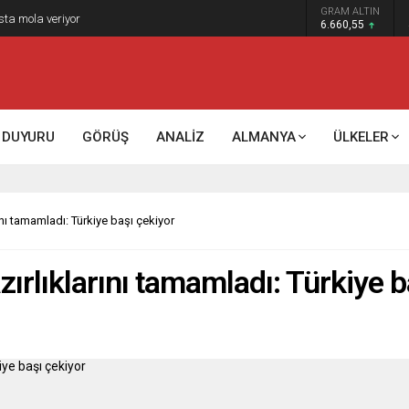
GRAM ALTIN
sta mola veriyor
6.660,55
DUYURU
GÖRÜŞ
ANALİZ
ALMANYA
ÜLKELER
rını tamamladı: Türkiye başı çekiyor
azırlıklarını tamamladı: Türkiye 