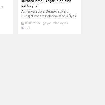
kurbanı İsmail Yaşar’ın anısına
park açıldı
ını
Almanya Sosyal Demokrat Parti
(SPD) Nürnberg Belediye Meclis Üyesi
ar
Aynur Kır’ın girişimiyle, 2005 yılında
08.06.2025
yorumlar kapalı
ek ve
NSU terör örgütü tarafından katledilen
124
İsmail Yaşar’ın anısını yaşatmak
amacıyla Nürnberg’de anlamlı bir park
açıldı. Cinayetin işlendiği yere yakın
konumda daha önce “İsmail-Yaşar-
ltere)
Platz” olarak adlandırılan alan, 2025
he
itibarıyla resmi bir anma ve buluşma
ğuna
parkı olarak halkın...
in...