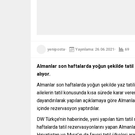
yeniposta
Yayınlama: 26.06.2021
69
Almanlar son haftalarda yoğun şekilde tatil
alıyor.
Almanlar son haftalarda yoğun şekilde yaz tati
ailelerin tatil konusunda kısa sürede karar vere
dayandırılarak yapılan açıklamaya göre Almanlar
içinde rezervasyon yaptırdılar.
DW Türkçe’nin haberinde, yeni yapılan tüm tatil 
haftalarda tatil rezervasyonlarını yapan Almanla
Hırvatistan ve Mısır’ın da favori tatil ülkeleri ar