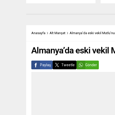
temsilcileriyle görüşmesinden sonra
düşman
yaptığı açıklamada, çevreye duyarlı
Federa
“yeşil üretimde” Alman çelik
ile güv
sektörüne 2022’den 2024’e kadar ek 5
Almany
milyar avronun seferber edilmesi
ve em
gerektiğini belirtti. Çelik sektörünün
2018-
Anasayfa
Alt Manşet
Almanya’da eski vekil Mutlu’nun
dönüşümünün hızlı bir şekilde ele...
tespit 
Almanya’da eski vekil M
Paylaş
Tweetle
Gönder