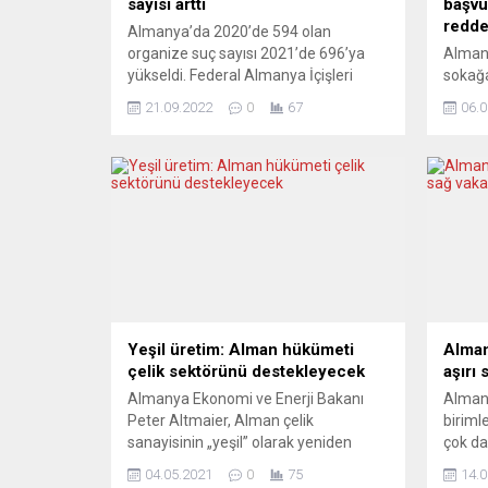
sayısı arttı
başvu
redde
Almanya’da 2020’de 594 olan
organize suç sayısı 2021’de 696’ya
Almany
yükseldi. Federal Almanya İçişleri
sokağa
Bakanı Nancy Faeser ve Federal
Anaya
21.09.2022
0
67
06.0
Kriminal Dairesi (BKA) Başkanı Holger
başvu
Münch, başkent Berlin’de BKA’nın
başarıs
2021 yılı organize suç raporunu
yasak 
kamuoyuna açıkladı. Raporda, ülkede
uyumlu
2020’de 594 olan organize suç
Feder
sayısının 2021’de 696’ya çıktığı, 6 bin
acil d
529 olan şüpheli...
gece s
başvur
Yeşil üretim: Alman hükümeti
Alman
çelik sektörünü destekleyecek
aşırı 
Almanya Ekonomi ve Enerji Bakanı
Alman
Peter Altmaier, Alman çelik
biriml
sanayisinin „yeşil” olarak yeniden
çok da
yapılanmasında destekleyeceklerini
etti. 
04.05.2021
0
75
14.0
söyledi. Peter Altmaier, çelik sektörü
vakad