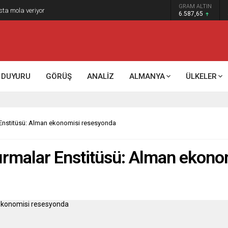
GRAM ALTIN
sta mola veriyor
6.587,65
DUYURU
GÖRÜŞ
ANALİZ
ALMANYA
ÜLKELER
Enstitüsü: Alman ekonomisi resesyonda
rmalar Enstitüsü: Alman ekono