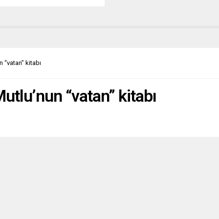
lık” tespit edildi. Almanya
l İçişleri Bakanı Nancy Faeser
enlik birimlerinin temsilcileri,
a’daki istihbarat, ordu
niyet birimlerinde 1 Temmuz
 30 Haziran 2021 döneminde
 “vatan” kitabı
edilen aşırı...
utlu’nun “vatan” kitabı