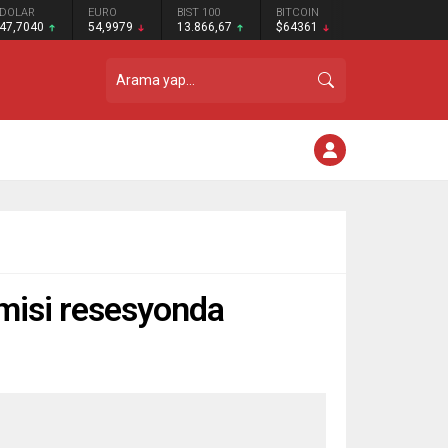
DOLAR
EURO
BIST 100
BITCOIN
47,7040
54,9979
13.866,67
$64361
misi resesyonda