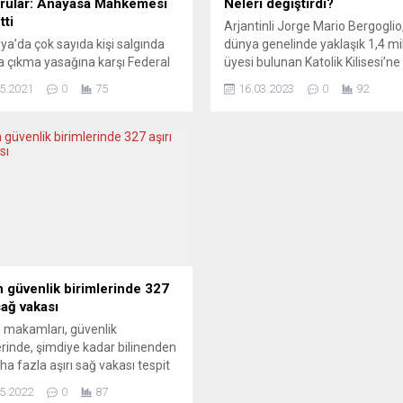
rular: Anayasa Mahkemesi
Neleri değiştirdi?
tti
Arjantinli Jorge Mario Bergoglio
a’da çok sayıda kişi salgında
dünya genelinde yaklaşık 1,4 mi
 çıkma yasağına karşı Federal
üyesi bulunan Katolik Kilisesi’n
sa Mahkemesi’ne acil
Francis olarak liderlik etmeye ba
5.2021
0
75
16.03.2023
0
92
ruda bulundu, ancak sonuç
on yıl oldu. Makama geldiğinde
ız oldu. Buna karşılık karar,
yana, kendisini her şeyden önce
önleminin temel haklar ile
yoksullardan yana olmak isteyen
 olduğu anlamına gelmiyor.
din adamı olarak sundu. Avrupa
al Anayasa Mahkemesi, korona
basını, Bergoglio’nun ilk on yıllık
urum freni sırasında getirilen
performansını değerlendiriyor.
okağa çıkma yasağına karşı acil
CORRİERE DEL TİCİNO...
uları reddetti. Ancak kararın...
 güvenlik birimlerinde 327
sağ vakası
 makamları, güvenlik
erinde, şimdiye kadar bilinenden
ha fazla aşırı sağ vakası tespit
Şüphe üzerine incelenen 860
5.2022
0
87
an 327’sinde “anayasal düzene