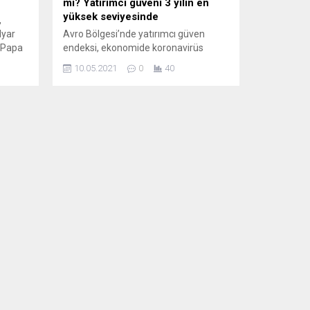
mı? Yatırımcı güveni 3 yılın en
yüksek seviyesinde
,
lyar
Avro Bölgesi’nde yatırımcı güven
e Papa
endeksi, ekonomide koronavirüs
şlayalı
(Covid-19) salgınının neden olduğu
10.05.2021
0
40
n bu
resesyonun geride kaldığı
beklentisiyle son 3 yılın en yüksek
 bir
seviyesine çıktı. Piyasalara ilişkin
araştırmalar yapan ve merkezi
Frankfurt’ta bulunan Sentix’ten
yapılan açıklamaya göre, nisanda 13,1
puan olan Avro Bölgesi Genel
Yatırımcı Güven Endeksi, bu ay 7,9
puanlık artışla 21...