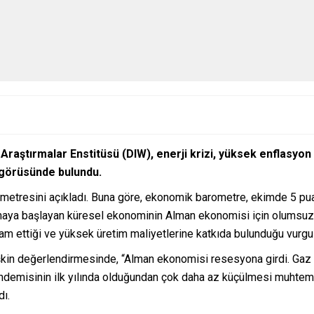
Araştırmalar Enstitüsü (DIW), enerji krizi, yüksek enflasy
görüsünde bulundu.
metresini açıkladı. Buna göre, ekonomik barometre, ekimde 5 pua
umaya başlayan küresel ekonominin Alman ekonomisi için olumsuzlu
vam ettiği ve yüksek üretim maliyetlerine katkıda bulunduğu vurgu
şkin değerlendirmesinde, “Alman ekonomisi resesyona girdi. Gaz 
andemisinin ilk yılında olduğundan çok daha az küçülmesi muhteme
dı.