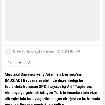
Editor Yeniposta
Yayınlama: 15.10.2024
144
A
A
+
-
0
Müstakil Sanayici ve İş Adamları Derneği’nin
)MÜSİAD) Bavyera eyaletinde düzenlediği bir
toplantıda konuşan SPD’li siyasetçi Arif Taşdelen,
Almanya’ya gelmek isteyen Türk iş insanları için vize
süreçlerinin kolaylaştırılması gerektiğini ve bu konuda
meclise önerge sunduğunu belirtti.