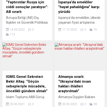
bulundular. Almanya’daki ve
hikâyelerini bir araya
“Yaptırımlar Rusya için
İspanya’da emekliler
Hessen’deki eğitim
getiriyor. 9 Ekim – 14 Aralık
ciddi sonuçlar yaratıyor”:
”hayat pahalılığına” karşı
sisteminin sürekli daha da...
tarihleri arasında ücretsiz
AB ısrarlı
yürüdü
olarak gezilebilen
Avrupa Birliği (AB) Dış
İspanya’da emekliler, ülkede
sergi, StadtPalais –
İlişkiler ve Güvenlik Politikası
yaşanan fiyat artışlarına
Museum für
Yüksek Temsilcisi Josep
karşı başkent Madrid’de
Stuttgart ile Deutsch-
14.09.2022
0
17.10.2022
0
70
Borrell, AB’nin Rusya’ya
gösteri yaptı. Binlerce kişi,
Türkisches...
112
uyguladığı yaptırımların bu
”kamu hizmeti, sağlık,
ülke için ciddi sonuçlar
emeklilik, maaşların
doğurduğunu, askeri
savunulması” temasıyla
kayıplara ve sivil alanda
yapılan kent merkezindeki
zorluklara yol açtığını
yürüyüşe katıldı. Satın alma
söyledi. Fransa’nın
güçlerinde 2021’de yüzde 3,
Strasbourg kentinde Avrupa
2022’de yüzde 6’dan fazla
Parlamentosu Genel
kayıp yaşadıklarını ve yüksek
Kurulu’nda konuşma yapan
enflasyonun en büyük
IGMG Genel Sekreteri
Almanya ısrarlı:
Borrell, Rusya’nın
mağdurlarından biri
Bekir Altaş: “Göçün
“Ukrayna’daki insan
teknolojisinin yüzde 45’inin
olduklarını belirten emekliler,
sebepleriyle mücadele,
hakları ihlalleri
AB’ye bağımlı olduğunu ve
sol koalisyon hükümetinin...
öncelikli gündem olmalı”
araştırılmalı”
bunun...
İslam Toplumu Millî Görüş
Almanya Dışişleri Bakanı
(IGMG) Genel Sekreteri Bekir
Annalena Baerbock,
23.06.2021
0
03.03.2022
0
59
Altaş “Çevre kirliliği veya
Rusya’nın askeri