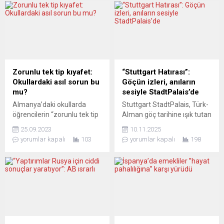
Zorunlu tek tip kıyafet:
“Stuttgart Hatırası”:
Okullardaki asıl sorun bu
Göçün izleri, anıların
mu?
sesiyle StadtPalais’de
Almanya’daki okullarda
Stuttgart StadtPalais, Türk-
öğrencilerin “zorunlu tek tip
Alman göç tarihine ışık tutan
kıyafet” talebiyle ilgili
özel bir sergiyle
25.09.2023
10.11.2025
tartışmaya veliler de katıldı.
ziyaretçilerini geçmişe
yorumlar kapalı
103
yorumlar kapalı
198
Frankfurt’ta ortak bir
doğru bir yolculuğa
açıklama yapan iki veli
çıkarıyor. “Stuttgart Hatırası.
derneği, tek tip kıyafetin
Deutsch-Türkische
okullardaki devasa sorunlar
Erinnerungen” (Stuttgart
yanında önemsiz bir konu
Hatırası. Türk-Alman
olduğuna dikkat çekerek,
Anıları) başlıklı sergi, Türk
ilgililerin asıl bu sorunlara
göçmenlerin ve ailelerinin
çözüm araması çağrısında
kişisel fotoğraflarını ve