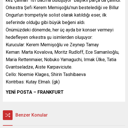
kez çalınan “Itri Bach’la Buluşuyor“ başlıklı parça da çalındı.
Orkestra Şefi Kerem Memişoğlu’nun bestelediği ve Billur
Ongun’un trompetiyle solist olarak katıldığı eser, ilk
seferinde olduğu gibi büyük beğeni aldı.
Önümüzdeki dönemde, her üç ayda bir konser vermeyi
hedefleyen orkestra şu isimlerden oluşuyor:
Kurucular: Kerem Memişoğlu ve Zeynep Tamay
Keman: Marta Kovalova, Moritz Rudloff, Ece Samanlıoğlu,
Maria Rettenmaier, Nobuko Yamaguchi, Irmak Ülke, Tatia
Gvantseladze, Aiste Karpaviciute.
Cello: Noemie Klages, Shirin Tashibaeva
Kontrbas: Kutay Elmalı. (gk)
YENİ POSTA – FRANKFURT
Benzer Konular