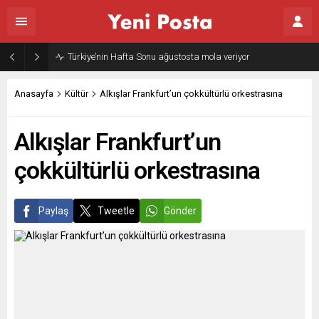
Gazze’nin geleceği: Teknokratik kontrol mü, kolonializm mi?
Anasayfa
Kültür
Alkışlar Frankfurt’un çokkültürlü orkestrasına
Alkışlar Frankfurt’un
çokkültürlü orkestrasına
Paylaş
Tweetle
Gönder