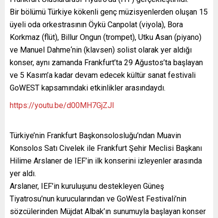
Bir bölümü Türkiye kökenli genç müzisyenlerden oluşan 15
üyeli oda orkestrasının Öykü Canpolat (viyola), Bora
Korkmaz (flüt), Billur Ongun (trompet), Utku Asan (piyano)
ve Manuel Dahme‘nin (klavsen) solist olarak yer aldığı
konser, aynı zamanda Frankfurt’ta 29 Ağustos’ta başlayan
ve 5 Kasım’a kadar devam edecek kültür sanat festivali
GoWEST kapsamındaki etkinlikler arasındaydı.
https://youtu.be/d00MH7GjZJI
Türkiye’nin Frankfurt Başkonsolosluğu’ndan Muavin
Konsolos Satı Civelek ile Frankfurt Şehir Meclisi Başkanı
Hilime Arslaner de IEF’in ilk konserini izleyenler arasında
yer aldı.
Arslaner, IEF’in kuruluşunu destekleyen Güneş
Tiyatrosu’nun kurucularından ve GoWest Festivali’nin
sözcülerinden Müjdat Albak’ın sunumuyla başlayan konser