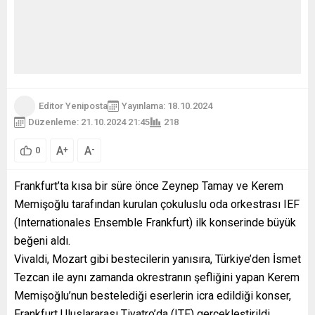
Editor Yeniposta
Yayınlama: 18.10.2024
Düzenleme: 21.10.2024 21:45
218
A
A
+
-
0
Frankfurt’ta kısa bir süre önce Zeynep Tamay ve Kerem
Memişoğlu tarafından kurulan çokuluslu oda orkestrası IEF
(Internationales Ensemble Frankfurt) ilk konserinde büyük
beğeni aldı.
Vivaldi, Mozart gibi bestecilerin yanısıra, Türkiye’den İsmet
Tezcan ile aynı zamanda okrestranın şefliğini yapan Kerem
Memişoğlu’nun bestelediği eserlerin icra edildiği konser,
Frankfurt Uluslararası Tiyatro’da (ITF) gerçekleştirildi.