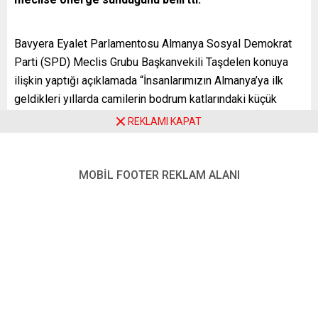
Bavyera Eyalet Parlamentosu Almanya Sosyal Demokrat
Parti (SPD) Meclis Grubu Başkanvekili Taşdelen konuya
ilişkin yaptığı açıklamada “İnsanlarımızın Almanya’ya ilk
geldikleri yıllarda camilerin bodrum katlarındaki küçük
mescitler vardı. Bugün artık her alanda iş sahibi, işveren ve
REKLAMI KAPAT
yönetici olarak çalışıyoruz. Ayrıca, Almanya’ya gelmek
isteyen Türk iş insanları için vize süreçlerinin
kolaylaştırılması gerekiyor ve bu konuda meclise önerge
MOBİL FOOTER REKLAM ALANI
sunduk” şeklindeki sözlerine yer verdi.