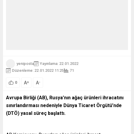
yeniposta
Yayınlama: 22.01.2022
Düzenleme: 22.01.2022 11:25
71
A
A
+
-
0
Avrupa Birliği (AB), Rusya’nın ağaç ürünleri ihracatını
sınırlandırması nedeniyle Dünya Ticaret Örgütü’nde
(DTÖ) yasal süreç başlattı.