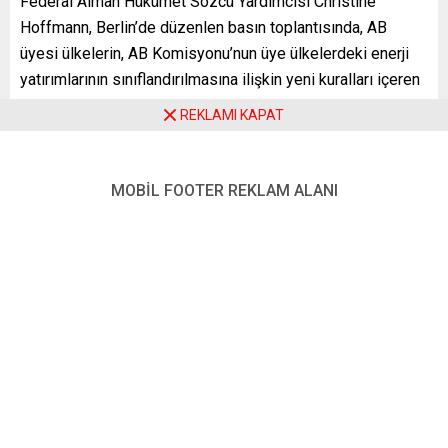
Federal Alman Hükümet Sözcü Yardımcısı Christine
Hoffmann, Berlin’de düzenlen basın toplantısında, AB
üyesi ülkelerin, AB Komisyonu’nun üye ülkelerdeki enerji
yatırımlarının sınıflandırılmasına ilişkin yeni kuralları içeren
düzenleme taslağına ilişkin görüş belirtme süresinin sona
REKLAMI KAPAT
ereceğini anımsattı.
Almanya’da bu konuda bakanlıklar arasındaki
MOBİL FOOTER REKLAM ALANI
değerlendirme sürecinin devam ettiğini ifade eden
Hoffmann, “Ancak federal hükümet nükleer enerjinin
sürdürülebilir olarak sınıflandırılamayacağına ilişkin kesin
kanaatini savunacağı açıktır” ifadesini kullandı.
Hoffmann, Alman hükümetinin neden böyle bir görüş
belirteceğine ilişkin ise nükleer teknolojinin çok tehlikeli
bulunduğunu ve birçok sebebin yanında nükleer atıkların
depolama sorununun hâlâ netlik kazanmadığını kaydetti.
AB Komisyonu, 1 Ocak’ta üye ülkelerde nükleer ve doğal
gaz alanlarındaki enerji yatırımlarının sınıflandırılmasına