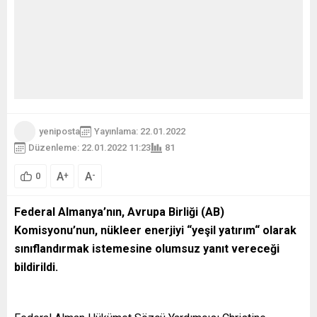
yeniposta
Yayınlama: 22.01.2022
Düzenleme: 22.01.2022 11:23
81
A
A
+
-
0
Federal Almanya’nın, Avrupa Birliği (AB)
Komisyonu’nun, nükleer enerjiyi “yeşil yatırım“ olarak
sınıflandırmak istemesine olumsuz yanıt vereceği
bildirildi.