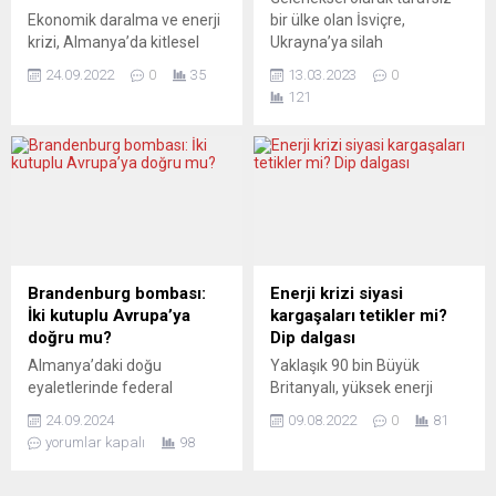
nedeniyle sınırlı etkinliklerle
ardından ortak basın
Ekonomik daralma ve enerji
bir ülke olan İsviçre,
düzenlenecek bağımsızlık
toplantısı...
krizi, Almanya’da kitlesel
Ukrayna’ya silah
günü kutlamaları tümüyle
protestolar yol açabilir.
göndermemeyi sürdürecek.
iptal...
24.09.2022
0
35
13.03.2023
0
Almanya’da Federal
Ulusal Konsey 8 Mart’ta, az
121
Kriminal Dairesi (BKA), artan
bir çoğunlukla da olsa, BM
enerji ve gıda fiyatları ile
Güvenlik Konseyi’nin
nedeniyle iç güvenliği
Ukrayna’nın işgalini
bozacak toplumsal olayların
kınaması halinde silah
baş gösterebileceği
sevkiyatına onay
konusunda uyardı.
verilmesinden yana oy
Tagesspiegel gazetesinin
kullandı. Ancak, Rusya’nın
BKA kaynaklarına
veto hakkı nedeniyle bu
dayandırdığı haberinde,
fiilen imkânsız gözüküyor.
Brandenburg bombası:
Enerji krizi siyasi
Almanya’da nüfusun önemli
Bu doğrultuda, İspanya ve
İki kutuplu Avrupa’ya
kargaşaları tetikler mi?
bir kısmının, siyasi kararlar
Danimarka’nın önerdiği
doğru mu?
Dip dalgası
nedeniyle varlıklarının tehdit
şekliyle...
Almanya’daki doğu
Yaklaşık 90 bin Büyük
altında olduğunu
eyaletlerinde federal
Britanyalı, yüksek enerji
hissetmeleri...
hükümetin çöküşüne
fiyatlarına karşı başlatılan
24.09.2024
09.08.2022
0
81
Saksonya, Thüringen eyalet
bir harekete dahil oldu.
yorumlar kapalı
98
seçimlerinde tanık olurken,
“Don’t pay UK” adı verilen
sağ popülist AfD ve yeni
kampanyayla, ekim ayından