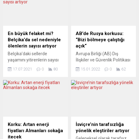
En büyük felaket mi?
AB’de Rusya korkusu:
Belçika’da sel nedeniyle
“Bizi bölmeye çalıştığı
ölenlerin sayısı artıyor
açık“
Belçika’daki sellerde
Avrupa Birliği (AB) Dış
yaşamını yitirenlerin sayısı
İlişkiler ve Güvenlik Politikası
27’ye yükseldi, 20
Yüksek Temsilcisi Josep
17.07.2021
0
80
15.01.2022
0
62
Temmuz’da bir günlük
Borrell, Ukrayna’daki
ulusal yas ilan edildi. Belçika
duruma ilişkin, “Rusya’nın
hükümetinin, sellerde
bizi bölmeye çalıştığı açık.
yaşamını yitirenler için aldığı
Rusya AB yokmuş gibi
karar doğrultusunda 20
davrandı. ABD bunu
Temmuz’da 12.00’de
yapmadı” dedi. Fransa
sirenler çalacak, bayraklar
Dışişleri Bakanı Jean-Yves
yarıya indirilecek, 1 dakikalık
Le Drian ve Borrell,
saygı duruşunda
Fransa’nın Brest kentinde
Korku: Artan enerji
İsviçre’nin tarafsızlığa
bulunulacak. 21 Temmuz’da
düzenlenen AB Dışişleri
fiyatları Almanları sokağa
yönelik eleştiriler artıyor
koronavirüs (Covid-19)
Bakanları Toplantısı’nın
itecek
Geleneksel olarak tarafsız