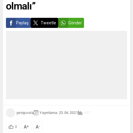
olmalı”
Paylaş
Tweetle
Gönder
yeniposta
Yayınlama: 23.06.2021
407
A
A
+
-
0