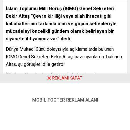
İslam Toplumu Millî Görüş (IGMG) Genel Sekreteri
Bekir Altaş “Çevre kirliliği veya silah ihracatı gibi
kabahatlerinin farkında olan ve göçün sebepleriyle
mücadeleyi öncelikli gündem olarak belirleyen bir
siyasete ihtiyacımız var” dedi.
Dünya Mülteci Günü dolayısıyla açıklamalarda bulunan
IGMG Genel Sekreteri Bekir Altaş, bazı uyarılarda bulundu.
Altaş, şu görüşleri dile getirdi:
“Yurtlarından göç etmek zorunda kalan insanların sayısı
REKLAMI KAPAT
dünya genelinde 82,4 milyonu bularak şimdiye kadarki en
yüksek sayıya ulaştı. İnsanlar açlık, şiddet gibi sebeplerin
yanı sıra artık iklim değişikliği sebebiyle de yurtlarını terk
MOBİL FOOTER REKLAM ALANI
etmek zorunda kalıyorlar.
Su baskınları, kuraklık gibi doğal afetler ve savaş özellikle
de bunların hiçbiriyle alakası olmayan, bunlarda bir suçu