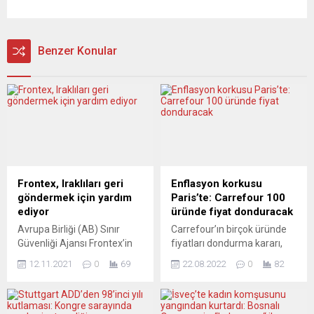
Benzer Konular
Frontex, Iraklıları geri
Enflasyon korkusu
göndermek için yardım
Paris’te: Carrefour 100
ediyor
üründe fiyat donduracak
Avrupa Birliği (AB) Sınır
Carrefour’ın birçok üründe
Güvenliği Ajansı Frontex’in
fiyatları dondurma kararı,
Direktörü Fabrice Leggeri,
diğer Fransız şirketlerinin
12.11.2021
0
69
22.08.2022
0
82
ajansın, Polonya’ya Belarus
yüksek enflasyon nedeniyle
üzerinden giren Iraklıları geri
fiyatlarda düşürme kararı
göndermek için yardım
almasından sonra geldi.
ettiğini belirtti. Fabrica
Fransa’nın uluslararası