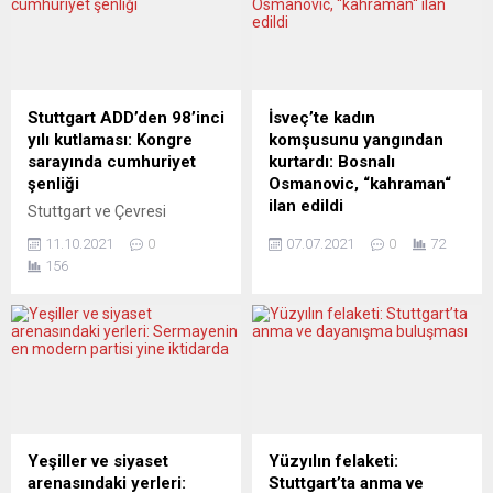
Leggeri, Avrupa
market zinciri Carrefour,
Parlamentosu’nda (AP)
Fransız halkının Rusya-
katıldığı bir oturumda,
Ukrayna savaşıyla yükselen
potansiyel olarak 1700
enflasyonla mücadele
civarında geri gönderilecek
etmesine yardımcı olmak
Stuttgart ADD’den 98’inci
İsveç’te kadın
Iraklı bulunduğunu,
için 100 üründe “fiyat
yılı kutlaması: Kongre
komşusunu yangından
bunlardan 200’ünün hazır
dondurma” kararı aldığını
sarayında cumhuriyet
kurtardı: Bosnalı
durumda olduğunu ifade
açıkladı. Fransız
şenliği
Osmanovic, “kahraman“
etti. Leggeri, Frontex’in,
perakendeci Carrefour’dan
ilan edildi
Stuttgart ve Çevresi
tarifeli uçuşlar...
yapılan açıklamada,
Atatürkçü Düşünce Derneği
İsveç’in Göteborg kentinde
Fransa’da halkın başta
11.10.2021
0
07.07.2021
0
72
(Stuttgart ADD) her yıl
Hammarkullen bölgesinde
enerji...
156
olduğu gibi bu yıl da Türkiye
bir dairede çıkan yangında
Cumhuriyeti’nin kuruluşunu
kadın komşusunu kurtaran
özel bir programla kutluyor.
15 yaşındaki Bosnalı Jasmin
Stuttgart kentinin önde
Osmanovic, ülkede
gelen kültür ve kongre
kahraman ilan edildi. İsveç
sarayı Liederhalle’deki
devlet televizyonu SVT’ye
Mozart Salonu’nda 30 Ekim
açıklamada bulunan
2021 tarihinde cumartesi
Osmanovic, yangın çıkan
akşamı gerçekleşecek olan
evde dumanlar içindeki
Yeşiller ve siyaset
Yüzyılın felaketi:
Cumhuriyetimizin 98’inci yıl
daireden yardım çığlığı
arenasındaki yerleri:
Stuttgart’ta anma ve