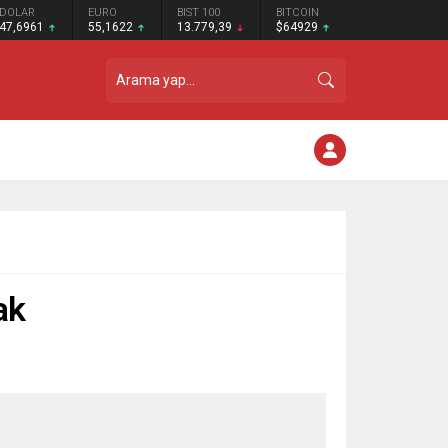
DOLAR
EURO
BIST 100
BITCOIN
47,6961
55,1622
13.779,39
$64929
ak