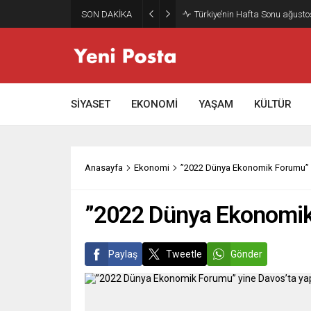
SON DAKİKA
Türkiye’nin Hafta Sonu ağusto
SİYASET
EKONOMİ
YAŞAM
KÜLTÜR
Anasayfa
Ekonomi
”2022 Dünya Ekonomik Forumu” y
”2022 Dünya Ekonomik 
Paylaş
Tweetle
Gönder