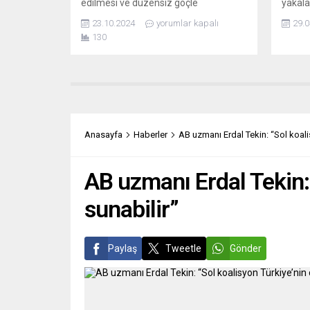
edilmesi ve düzensiz göçle
yakalan
mücadelede yeni yöntemlerin
Sarayı
23.10.2024
yorumlar kapalı
29.0
değerlendirilmesi kararı aldı. İtalya’nın
ve 1980
130
Arnavutluk’taki iltica merkezleri gibi
bulund
uygulamalar Brüksel’de tartışılıyor.
aranan
Avrupa basını bu politikaların etkilerini
7 kişin
değerlendiriyor. 2024 Göç
Fransa
Politikasında Dönüm Noktası Olabilir
eski ü
444.hu’ya göre, göç politikasındaki
belirti
değişim artık sadece radikal sağın
Anasayfa
Haberler
AB uzmanı Erdal Tekin: “Sol koali
değil, merkezdeki...
AB uzmanı Erdal Tekin:
sunabilir”
Paylaş
Tweetle
Gönder