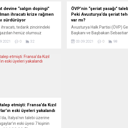
at devine “salgın dopingi”
ÖVP’nin “şeriat yasağı” taleb
lman ihracatı krize rağmen
Peki Avusturya’da şeriat teh
ını sürdürüyor
var mı?
ihracatı, tedarik zincirindeki
Avusturya Halk Partisi (ÖVP) Ge
ğazdan henüz olumsuz
Başkanı ve Başbakan Sebastian
enmedi ve temmuz ayında da
parti kongresinde siyasa İslam’
9.2021
0
32
03.09.2021
0
98
nı sürdürdü. Böylece Alman
savaş açtıklarını belirtti. Parti g
tının salgın dönemindeki
kurulunun en popüler talebi ise 
ş serisi 15’inci aya taşındı.
yasağı” önerisi oldu. Der Standa
a Federal İstatistik Dairesi
gazetesi, yasakla kastedilen ala
tis) verilerine göre, ülkede
uzmanlara sordu. İslam uzmanı
 ve takvim etkilerinden
Heinisch, İran, bazı Körfez ülkel
rılmış ihracat, temmuzda bir
Suudi Arabistan gibi ülkeler hariç
 aya kıyasla beklentiler
nde yüzde 0,5 artarak 114,3
..
 talep etmişti: Fransa’da Kızıl
lar’ın eski üyeleri yakalandı
’da, İtalya’nın talebi üzerine
ugaylar’ın eski üyesi 7 kişinin