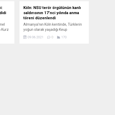
i:
Köln: NSU terör örgütünün kanlı
didi
saldırısının 17’nci yılında anma
töreni düzenlendi
nel
Almanya’nın Köln kentinde, Türklerin
 Kurz
yoğun olarak yaşadığı Keup
a
Caddesi’nde 22 kişinin yaralandığı
09.06.2021
0
170
enel
bombalı saldırının yıldönümünde bir
“şeriat
anma töreni gerçekleştirildi.
rd
Almanya’da 8’i Türk 10 kişiyi öldüren
nı
aşırı sağcı Nasyonal Sosyalist Yeraltı
 Heiko
(NSU) terör örgütü tarafından 9
eri ve
Haziran 2004’te gerçekleştirilen,
,...
çivilerin de kullanıldığı bombalı
saldırının yıldönümündeki anma
töreninde patlamanın olduğu yere
çelenk...