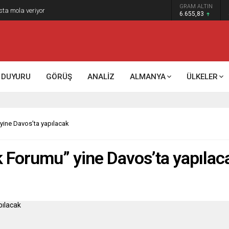
GRAM ALTIN
sta mola veriyor
6.655,83
DUYURU
GÖRÜŞ
ANALİZ
ALMANYA
ÜLKELER
ine Davos’ta yapılacak
Forumu” yine Davos’ta yapılac