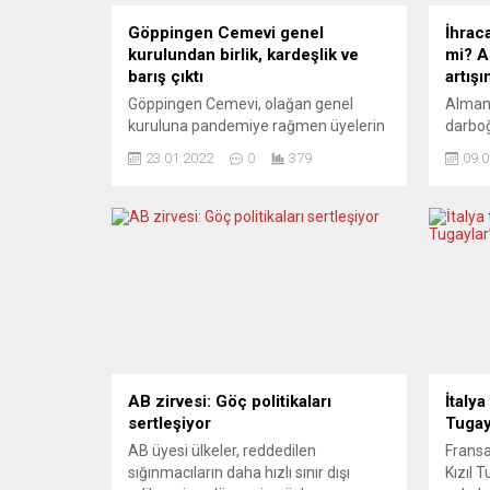
Göppingen Cemevi genel
İhrac
kurulundan birlik, kardeşlik ve
mi? A
barış çıktı
artış
Göppingen Cemevi, olağan genel
Alman 
kuruluna pandemiye rağmen üyelerin
darbo
yoğun ilgi gösterdiği gözlendi. Genel
etkil
23.01.2022
0
379
09.0
kurul sevgi, saygı, birlik, kardeşlik ve
artışı
barış mesajlarının verildiği bir ortamda
ihraca
gerçekleştirildi. Göppingen Cemevi,
yükseli
genel kurulunu pandemiden dolayı bir
Almany
yıl gecikmeli olarak yapabildi. AABF
(Desta
yönetim kurulu üyesi Gülay Kurtyiğit,
mevsim
AABF Baden Württemberg bölge
arındı
saymanı Öner Önder...
önceki
dahili
milyar.
AB zirvesi: Göç politikaları
İtalya
sertleşiyor
Tugay
AB üyesi ülkeler, reddedilen
Fransa
sığınmacıların daha hızlı sınır dışı
Kızıl T