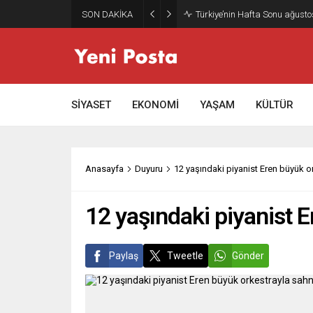
SON DAKİKA
Türkiye’nin Hafta Sonu ağusto
SİYASET
EKONOMİ
YAŞAM
KÜLTÜR
Anasayfa
Duyuru
12 yaşındaki piyanist Eren büyük 
12 yaşındaki piyanist 
Paylaş
Tweetle
Gönder