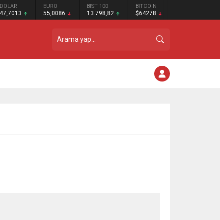
DOLAR
EURO
BIST 100
BITCOIN
47,7013
55,0086
13.798,82
$64278