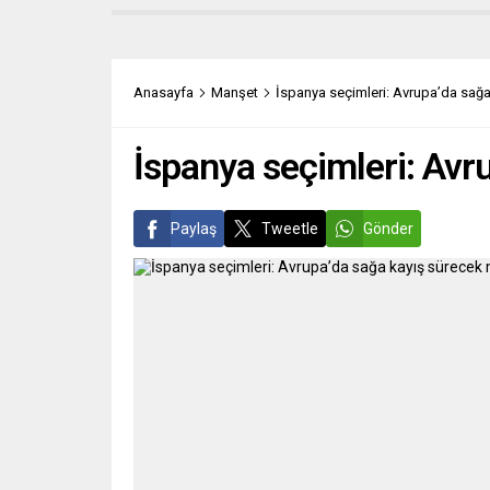
Almanya’nın Rheinland-Pfalz
emekta
eyaletinin Ludwigshafen şehrinde
yerine
inanılması güç bir olay yaşandı. Bir
aldığı 
bebeğin, annesi olduğu...
akşam
Anasayfa
Manşet
İspanya seçimleri: Avrupa’da sağ
büyük 
İspanya seçimleri: Avr
Paylaş
Tweetle
Gönder