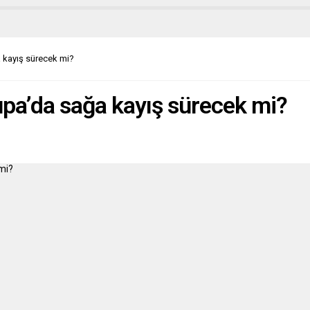
rları, altında ölüm tarihleri
 “sonsuzluk“ sembolünün yer
fotoğraflarıyla anıldılar.Önceki
 Yönetmen Tolga Örnek’in
a kayış sürecek mi?
yazar Aziz...
upa’da sağa kayış sürecek mi?