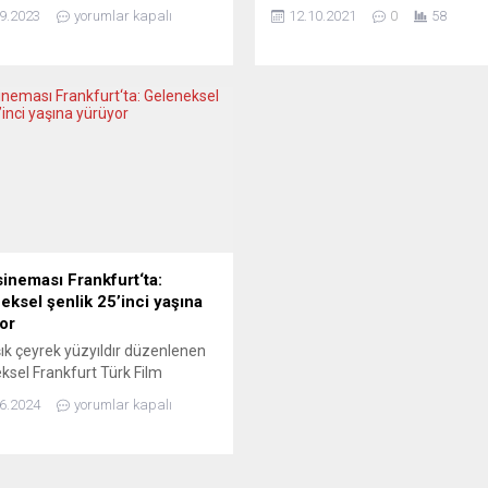
eride bıraktık.Peki neredeyiz?
etkilerinin hafiflemesiyle Türk
9.2023
yorumlar kapalı
12.10.2021
0
58
 felaketin eşliğinde duruyoruz.
firmalarının ne kadar hızlı harek
 yıla doğru giderken her gün
ettiğinin ortaya çıktığını ifade e
da ve Ukrayna’da genç insanlar,
“Dünya sıkıntılı ve zor dönemde
r, siviller hayatlarını
rekabet üstünlüğünü Türk firma
tmeye devam ediyor. Çok güçlü
olarak yakalamış durumdayız” d
a bile Avrupa’da hala barış
Almanya’nın Köln kentinde cum
arı da devam...
günü kapılarını açan dünyanın e
büyük gıda ve içecek fuarı Anuga
sineması Frankfurt‘ta:
eksel şenlik 25’inci yaşına
or
ık çeyrek yüzyıldır düzenlenen
ksel Frankfurt Türk Film
ali’nde, daha önceki yıllarda
6.2024
yorumlar kapalı
 gibi Türk sinemasına emek
sanatçılarımız unutulmadı. Vefa
 ödülleri dağıtıldı, geçtiğimiz yıl
nı yitiren sanatçılar ve sinema