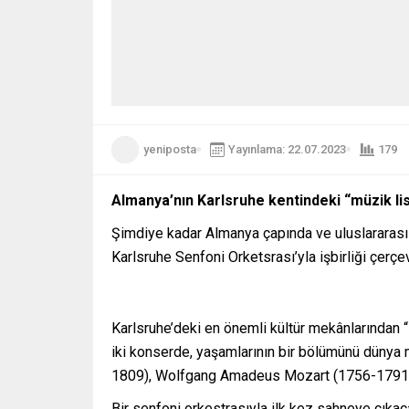
yeniposta
Yayınlama: 22.07.2023
179
Almanya’nın Karlsruhe kentindeki “müzik lis
Şimdiye kadar Almanya çapında ve uluslararas
Karlsruhe Senfoni Orketsrası’yla işbirliği çerç
Karlsruhe’deki en önemli kültür mekânlarından
iki konserde, yaşamlarının bir bölümünü dünya 
1809), Wolfgang Amadeus Mozart (1756-1791) 
Bir senfoni orkestrasıyla ilk kez sahneye çık