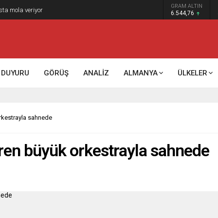
GRAM ALTIN
sta mola veriyor
6.544,76
DUYURU
GÖRÜŞ
ANALİZ
ALMANYA
ÜLKELER
orkestrayla sahnede
Eren büyük orkestrayla sahnede