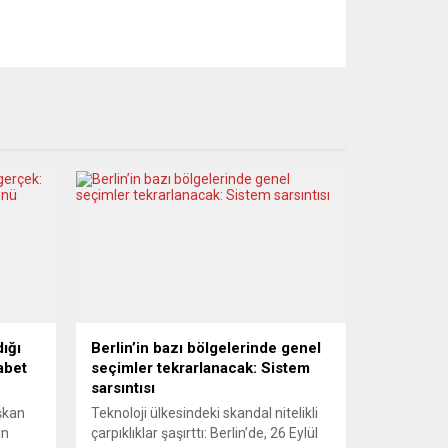
dığı
Berlin’in bazı bölgelerinde genel
abet
seçimler tekrarlanacak: Sistem
sarsıntısı
şkan
Teknoloji ülkesindeki skandal nitelikli
ın
çarpıklıklar şaşırttı: Berlin’de, 26 Eylül