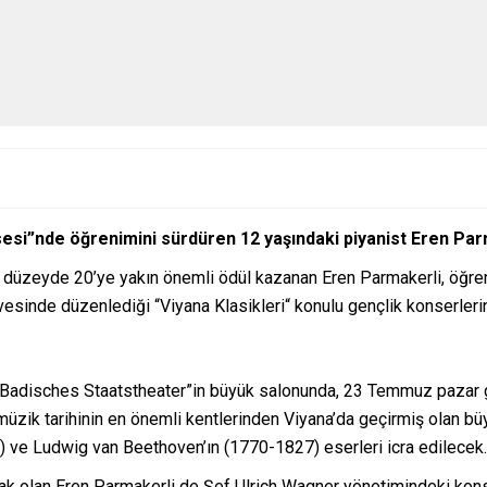
esi”nde öğrenimini sürdüren 12 yaşındaki piyanist Eren Parma
ı düzeyde 20’ye yakın önemli ödül kazanan Eren Parmakerli, öğ
evesinde düzenlediği “Viyana Klasikleri“ konulu gençlik konserler
 “Badisches Staatstheater”in büyük salonunda, 23 Temmuz pazar g
müzik tarihinin en önemli kentlerinden Viyana’da geçirmiş olan 
ve Ludwig van Beethoven’ın (1770-1827) eserleri icra edilecek
acak olan Eren Parmakerli de Şef Ulrich Wagner yönetimindeki ko