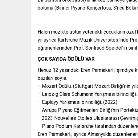
bölümü (Birinci Piyano Konçertosu, 3’ncü Bölü
Halen müzikte üstün yetenekli çocukların özel b
yıl ayrıca Karlsruhe Müzik Üniversitesi’nde Pr
eğitmenlerinden Prof. Sontraud Speidel’in sınıfı
ÇOK SAYIDA ÖDÜLÜ VAR
Henüz 12 yaşındaki Eren Parmakerli, şimdiye k
bazıları şöyle:
– Mozart Ödülü. (Stuttgart Mozart Birliği’nin yıl
– Leipzig Clara Schumann Yarışması birinciliği
– Euplayy Yarışması birinciliği. (2022)
– Avrupa Piyano Eğitmenleri Birliği’nin Portekiz
– 2023 Nouvelles Etoiles Uluslararası Çevrimiçi
– Piano Podium Karlsruhe tarafından düzenlene
Eren Parmakerli, ayrıca Almanya’da düzenlenen J