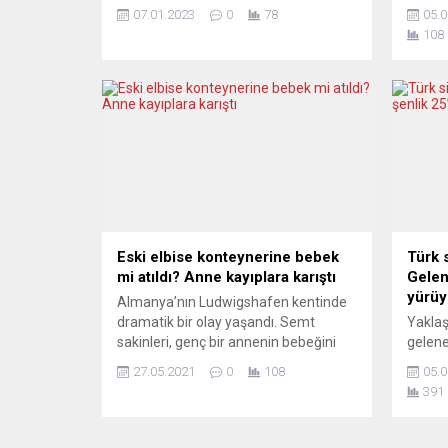
çapında toplu olarak yüz milyonlarca
yılı g
07.01.2023
0
78
05.0
insanı etkileyen çeşitli kanser türlerini
Tam da
108
ve bulaşıcı hastalıkların tedavisine
İkinci
odaklanacak.” Alman biyoteknoloji
Rusya’
firması BioNTech, mRNA teknolojisiyle
askerle
kişiselleştirilmiş kanser tedavileri için
kaybe
İngiliz hükümetiyle anlaşma
olamas
imzaladığını bildirdi. BioNTech’ten
çağrıl
yapılan açıklamada, İngiltere’de
kanser tedavisi için bir araştırma...
Eski elbise konteynerine bebek
Türk 
mi atıldı? Anne kayıplara karıştı
Gelen
yürüy
Almanya’nın Ludwigshafen kentinde
dramatik bir olay yaşandı. Semt
Yaklaş
sakinleri, genç bir annenin bebeğini
gelene
eski giysilerin atıldığı konteynere
Festiv
27.05.2021
0
108
05.0
atmaya çalıştığını görünce polisi
olduğu
391
çağırdı. Polis ekiplerinin olay yerine
veren 
itfaiye ekibiyle geldiği, konteyneri
ve onur
kırarak açtığı ve bebek aradığı görüldü.
yaşamı