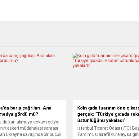
a’da barış çağrıları: Ana
Köln gıda fuarının öne çıkar
medya gördü mü?
gerçek: “Türkiye gıdada rek
üstünlüğünü yakaladı”
a’da kan akmaya devam ediyor.
nın askeri müdahalesi sonrası
İstanbul Ticaret Odası (İTO) Ba
an Ukrayna savaşında bir buçuk
Yardımcısı İsrafil Kuralay, salgın