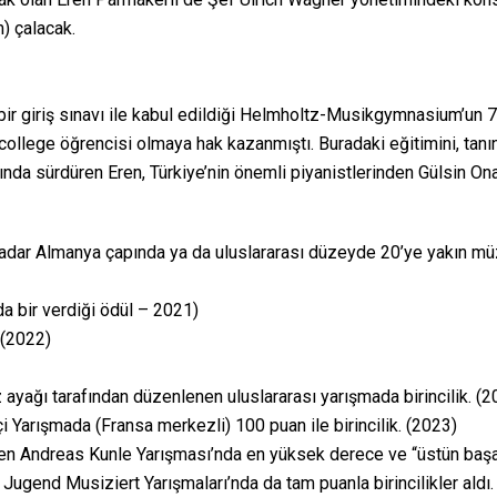
m) çalacak.
ir giriş sınavı ile kabul edildiği Helmholtz-Musikgymnasium’un 7’
ecollege öğrencisi olmaya hak kazanmıştı. Buradaki eğitimini, tan
nda sürdüren Eren, Türkiye’nin önemli piyanistlerinden Gülsin Onay
adar Almanya çapında ya da uluslararası düzeyde 20’ye yakın müz
da bir verdiği ödül – 2021)
. (2022)
 ayağı tarafından düzenlenen uluslararası yarışmada birincilik. (2
 Yarışmada (Fransa merkezli) 100 puan ile birincilik. (2023)
n Andreas Kunle Yarışması’nda en yüksek derece ve “üstün başar
ugend Musiziert Yarışmaları’nda da tam puanla birincilikler aldı.