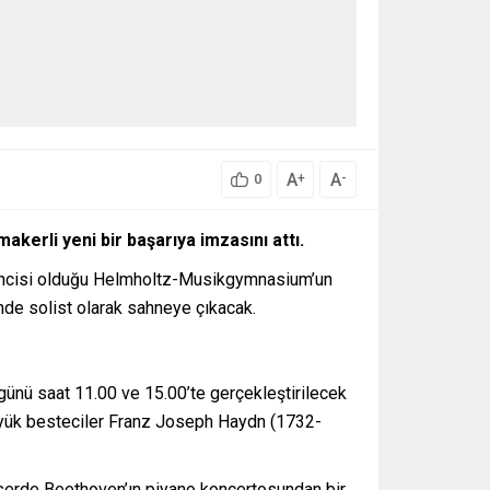
A
A
+
-
0
kerli yeni bir başarıya imzasını attı.
rencisi olduğu Helmholtz-Musikgymnasium’un
inde solist olarak sahneye çıkacak.
ünü saat 11.00 ve 15.00’te gerçekleştirilecek
büyük besteciler Franz Joseph Haydn (1732-
.
nserde Beethoven’ın piyano konçertosundan bir