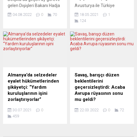
himayesinde
nedeniyle Ukrayna’daki
gelen Dışişleri Bakanı Hadja
Avusturya ile Türkiye
gerçekleştirilecek. Konser,
nükleer ve radyoaktif
Lahbib’in, gazeteci olarak
arasında gerilime yol açan
Rudolf Steiner...
maddelerin emniyet...
04.08.2022
0
70
18.05.2021
1
2021’de Rusya’nın verdiği
“bayrak krizi”, yetkililer
124
vizeyle Kırım’a yaptığı
arasında karşılıklı
ziyaret tartışılıyor. Rusya’nın
atışmalarla sürerken,
2014’te yasadışı şekilde
Türkiye’nin Viyana
ilhak ettiği Kırım’a, Rusya’nın
Büyükelçisi Ozan Ceyhun
verdiği vizeyle Rusya
Avusturya Dışişleri
üzerinden giden Lahbib’in
Bakanlığı’na çağrıldı.
ziyaretine Ukrayna
Kesintisiz 22 yıldır Viyana’da
yönetiminin tepki
yayımlanan Yeni Vatan
göstermesinin ardından
gazetesinde gelişmeler
Almanya’da selzedeler
Savaş, barışçı düzen
Belçikalı bakan ilk kez konu
özetlendi. Türkiye
eyalet hükümetlerinden
beklentilerini
hakkında açıklama yaptı.
Cumhuriyeti
şikâyetçi: “Yardım
geçersizleştirdi: Acaba
Belçikalı medya
Cumhurbaşkanı Recep
kuruluşlarının işini
Avrupa rüyasının sonu
kuruluşlarına...
Tayyip Erdoğan’ın yaptığı
zorlaştırıyorlar”
mu geldi?
açıklamalar üzerine
Almanya’da “son 200 yılın en
Rusya’nın Ukrayna’ya karşı
Türkiye’nin Viyana
30.07.2021
0
22.03.2022
0
72
büyük trajedisi” olarak
savaşı, kesinleşmiş kanıları
Büyükelçisi Ozan Ceyhun
459
nitelendirilen sel
yerle bir etti ve Soğuk Savaş
Avusturya Dışişleri
felaketinde, devletin, yardım
sonrası barışçıl bir dünya
Bakanlığı’na...
kuruluşlarını rakip gibi
düzenine dair umutların yok