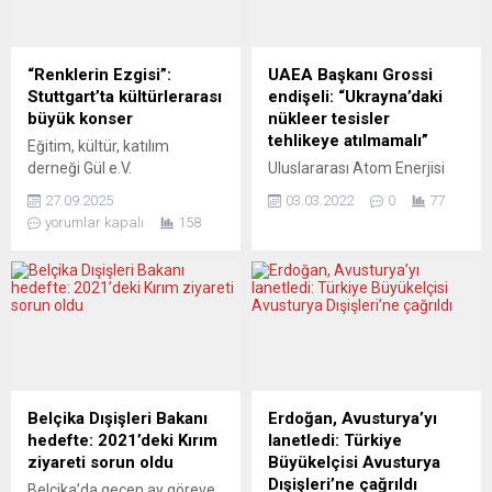
“Renklerin Ezgisi”:
UAEA Başkanı Grossi
Stuttgart’ta kültürlerarası
endişeli: “Ukrayna’daki
büyük konser
nükleer tesisler
tehlikeye atılmamalı”
Eğitim, kültür, katılım
derneği Gül e.V.
Uluslararası Atom Enerjisi
müzikseverleri Stuttgart’ta
Ajansı (UAEA) Başkanı
27.09.2025
03.03.2022
0
77
unutulmaz bir müzik
Rafael Mariano Grossi,
yorumlar kapalı
158
akşamına davet ediyor.
Ukrayna’daki nükleer
“Vielfalt der Klänge –
tesislerin yanı sıra nükleer
Renklerin Ezgisi” başlığıyla
ve diğer radyoaktif
düzenlenen konser, farklı
malzemelerin güvenliği ve
kültürlerden sanatçıları aynı
emniyetinin hiçbir koşulda
sahnede buluşturacak.
tehlikeye atılmaması
Etkinlik, Stuttgart
gerektiğini söyledi. Rafael
Büyükşehir Belediyesi
Mariano Grossi, Ukrayna
Sosyal İşler, Sağlık ve
özel gündemiyle toplanan
Belçika Dışişleri Bakanı
Erdoğan, Avusturya’yı
Uyum’dan sorumlu Belediye
UAEA Yönetim Kurulu
hedefte: 2021’deki Kırım
lanetledi: Türkiye
Başkan Yardımcısı Dr.
toplantısında konuştu.
ziyareti sorun oldu
Büyükelçisi Avusturya
Alexandra Sußmann’ın
Rusya-Ukrayna savaşı
Dışişleri’ne çağrıldı
Belçika’da geçen ay göreve