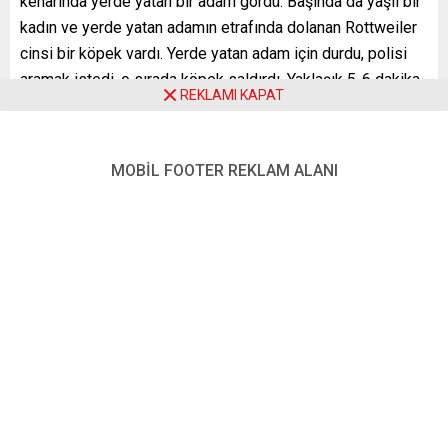
kenarında yerde yatan bir adam gördü. Başında da yaşlı bir
kadın ve yerde yatan adamın etrafında dolanan Rottweiler
cinsi bir köpek vardı. Yerde yatan adam için durdu, polisi
aramak istedi, o sırada köpek saldırdı. Yaklaşık 5-6 dakika
REKLAMI KAPAT
köpekle boğuştu. Yaşlı kadın köpeği zapt etmek için fazla
bir şey yapamadı.
Daha sonra yapılan kontrollarda, yaşlı kadının 1.8 promil
MOBİL FOOTER REKLAM ALANI
alkollü olduğu ortaya çıktı. Köpeğin ise yaşlı kadının kızına
ait olduğu anlaşıldı.
Olay sonrasında kendini kurtaran genç, acı içinde
mobiletiyle saat 21.58’de babasının olay yerine yakın olan
işyerine geldi. Gencin ailesi işyerinden hemen polisi ve ilk
yardım ambulansını aradı. Olay yerine hemen gelen polisin
verdiği bilgiye göre, “birden fazla ihbar aldıklarını, bir polis
arkadaşlarının da aynı köpek tarafından yaralandığı”
bilgisini yer verdi.
Kaza hastanesinde (Unfallklinik) tedavi gören gence