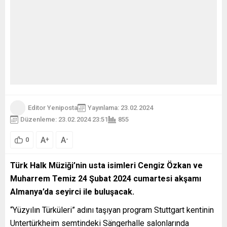
Editor Yeniposta
Yayınlama: 23.02.2024
Düzenleme: 23.02.2024 23:51
855
A
A
+
-
0
Türk Halk Müziği’nin usta isimleri Cengiz Özkan ve
Muharrem Temiz 24 Şubat 2024 cumartesi akşamı
Almanya’da seyirci ile buluşacak.
“Yüzyılın Türküleri” adını taşıyan program Stuttgart kentinin
Untertürkheim semtindeki Sängerhalle salonlarında