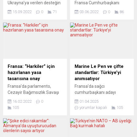
Ukrayna’ya verilen desteğin
Fransa Cumhurbaşkanı
önemine bir kez daha dikkat
Emmanuel Macron’un
15.09.2022
0
71
03.06.2022
0
86
çekti. Savunma Bakanı
okullardaki “dini anımsatıcı
Christine Lambrecht,
kıyafetler giyilmesine” ilişkin
Berlin’de silahlı kuvvetler
iddialar hakkında daha net
konferansının başlangıcında
bilgi istediği aktarıldı.
yaptığı açıklamada,
L’Opinion gazetesi Milli
Ukrayna’ya iki Mars-2 tipi
Eğitime bağlı okullarda
çoklu roketatar ve 50 Dingo
“İslami kıyafet epidemisi”
zırhlı araç daha teslim
başladığını ileri sürdü. Söz
edileceğini ifade etti.
konusu gazetede, son
Fransa: “Harkiler” için
Marine Le Pen ve çifte
Lambrecht, “Ukrayna’ya iki
aylarda ülkedeki birçok
hazırlanan yasa
standartlar: Türkiye’yi
adet Mars-2 tipi çoklu
lisede bol elbise giyen kızlar
tasarısına onay
anımsatıyor
roketatar ve 50 Dingo...
ve uzun tunik (kamis) giyen
Fransa’da parlamento,
Fransa’da sağcı
erkek öğrenciler görüldüğü
Cezayir Bağımsızlık Savaşı
cumhurbaşkanı adayı
iddia...
sırasında Fransa’nın yanında
Marine Le Pen, mahkeme
16.02.2022
0
01.04.2025
yer alan Cezayirlilerin
kararıyla beş yıl boyunca
105
yorumlar kapalı
105
(“Harki”) tanınması ve
seçimlere katılamayacak.
mağduriyetlerinin
Yolsuzlukla mücadelenin
giderilmesi için hazırlanan
önemli olduğu tartışmasız
yasa tasarısını kabul etti.
bir gerçek. Ancak bu
Tasarıda Cezayir’i terk
mücadele, belirli kişilere