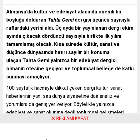
Almanya’da kültür ve edebiyat alanında önemli bir
boşluğu dolduran
Tahta Gemi
dergisi üçüncü sayısıyla
raflardaki yerini aldı. Üç ayda bir yayınlanan dergi ekim
ayında çıkacak dördüncü sayısıyla birlikte ilk yılını
tamamlamış olacak. Kısa sürede kültür, sanat ve
düşünce dünyasında hatırı sayılır bir konuma
ulaşan Tahta Gemi yalnızca bir edebiyat dergisi
olmanın ötesine geçiyor ve toplumsal belleğe de katkı
sunmayı amaçlıyor.
100 sayfalık hacmiyle dikkat çeken dergi kültür-sanat
haberlerinin yanı sıra dünya siyasetine dair analiz ve
yorumlara da geniş yer veriyor. Böylelikle yalnızca
edebiyat ve sanat okuruna değil toplumsal gelişmeleri
REKLAMI KAPAT
yakından takip eden entelektüel kesime de hitap ediyor.