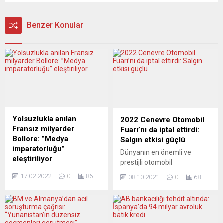
Benzer Konular
Yolsuzlukla anılan
2022 Cenevre Otomobil
Fransız milyarder
Fuarı’nı da iptal ettirdi:
Bollore: ”Medya
Salgın etkisi güçlü
imparatorluğu”
Dünyanın en önemli ve
eleştiriliyor
prestijli otomobil
Adı Afrika kıtasında
fuarlarından kabul edilen
17.02.2022
0
86
08.10.2021
0
68
yöneticilere rüşvet verme
Cenevre Otomobil Fuarı, yeni
ve yolsuzluk davalarıyla
tip koronavirüs (Covid-19)
gündeme gelen Fransız
salgını nedeniyle 2022’de de
milyarder Vincent Bollore,
iptal edildi. Fuarın
ülkesinde de basın-yayın
organizatörlerinden yapılan