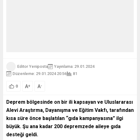
Editor Yeniposta
Yayınlama: 29.01.2024
Düzenleme: 29.01.2024 20:56
81
A
A
+
-
0
Deprem bölgesinde on bir ili kapsayan ve Uluslararası
Alevi Araştırma, Dayanışma ve Eğitim Vakfı, tarafından
kısa süre önce başlatılan “gıda kampanyasına” ilgi
büyük. Şu ana kadar 200 depremzede aileye gıda
desteği geldi.