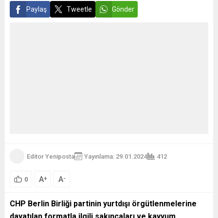
Paylaş
Tweetle
Gönder
Editor Yeniposta
Yayınlama: 29.01.2024
412
A
A
+
-
0
CHP Berlin Birliği partinin yurtdışı örgütlenmelerine
dayatılan formatla ilgili sakıncaları ve kayyum