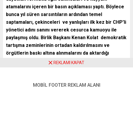
atamalarını içeren bir basın açıklaması yaptı. Böylece
bunca yıl süren sarsıntıların ardından temel
saptamaları, çekinceleri ve yanlışları ilk kez bir CHP’li
yönetici adını sanını vererek cesurca kamuoyu ile
paylaşmış oldu. Birlik Başkanı Kenan Kolat demokratik
tartışma zeminlerinin ortadan kaldırılmasını ve
örgütlerin baskı altına alınmalarını da aktardığı
açıklamasında kayyum atanmasına ve paralel
REKLAMI KAPAT
yapılanmaya karşı çıktıklarını bildirdi.
Kolat her dönem farklı bir yapılanma kapsamında
MOBİL FOOTER REKLAM ALANI
sürekliliği olmayan bir yapının söz konusu olduğunu bu
nedenle kurumsal bir yapı ve bellek oluşamadığını da dile
getirdi.
“DİL, HUKUK BİLMİYORLAR, SPD İLE İLİŞKİLERİ YOK”
Görevlere getirilen kişilerden hiç birisinin özellikle
Avrupa’daki örgütlerle ilgili bir deneyimi olmadığını buranın