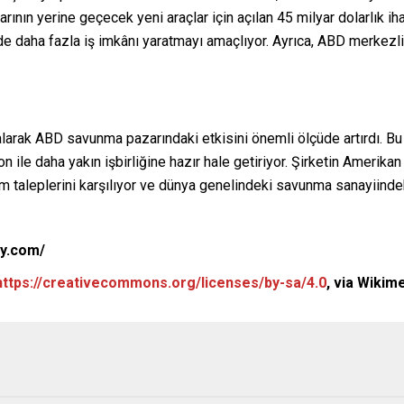
cılarının yerine geçecek yeni araçlar için açılan 45 milyar dolarlı
daha fazla iş imkânı yaratmayı amaçlıyor. Ayrıca, ABD merkezli H
arak ABD savunma pazarındaki etkisini önemli ölçüde artırdı. Bu s
on ile daha yakın işbirliğine hazır hale getiriyor. Şirketin Ameri
im taleplerini karşılıyor ve dünya genelindeki savunma sanayiind
cy.com/
https://creativecommons.org/licenses/by-sa/4.0
, via Wiki