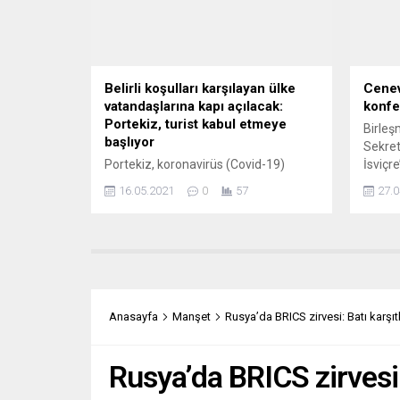
ekonomik ve mülteci krizi ile...
eskidi
gizemle
Belirli koşulları karşılayan ülke
Cenev
vatandaşlarına kapı açılacak:
konfe
Portekiz, turist kabul etmeye
Birleş
başlıyor
Sekret
Portekiz, koronavirüs (Covid-19)
İsviçr
vakalarının düşük olduğu Avrupa
5+1 fo
16.05.2021
0
57
27.0
Birliği (AB) ve İngiltere’den 17
konulu
Mayıs’tan itibaren turist kabul etmeye
Sekret
başlayacağını duyurdu. Portekiz
bir ko
İçişleri Bakanlığı’ndan yapılan yazılı
katılm
açıklamada, son 14 günde her 100 bin
Kıbrısl
kişide tespit edilen vaka sayıları
Türkiy
500’ün altında olan AB ülkeleri,
katılı
Anasayfa
Manşet
Rusya’da BRICS zirvesi: Batı karşıt
İngiltere ve Schengen ile bağlantılı
gayrire
ülkelerden 17 Mayıs’tan itibaren...
Rusya’da BRICS zirvesi: