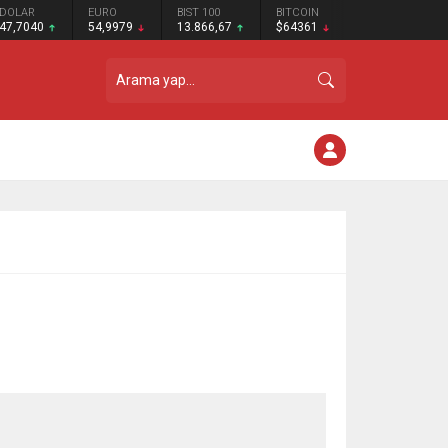
DOLAR
EURO
BIST 100
BITCOIN
47,7040
54,9979
13.866,67
$64361