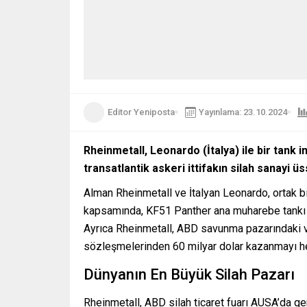
Editor Yeniposta
Yayınlama: 23.10.2024
Rheinmetall, Leonardo (İtalya) ile bir tank
transatlantik askeri ittifakın silah sanayi ü
Alman Rheinmetall ve İtalyan Leonardo, ortak bir
kapsamında, KF51 Panther ana muharebe tankı ve
Ayrıca Rheinmetall, ABD savunma pazarındaki v
sözleşmelerinden 60 milyar dolar kazanmayı he
Dünyanın En Büyük Silah Pazarı
Rheinmetall, ABD silah ticaret fuarı AUSA’da ge