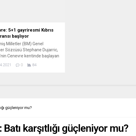
r. Ve gezegenimizde tarihin
kuzeyindeki Hamburg limanında.
rinin saklı olduğu...
re: 5+1 gayriresmi Kıbrıs
ransı başlıyor
miş Milletler (BM) Genel
er Sözcüsü Stephane Dujarric,
e’nin Cenevre kentinde başlayan
rmatındaki gayriresmi Kıbrıs
4.2021
0
84
 konferansa ilişkin, “Genel
er gerçekçi. Bu onun iyi bildiği
nu. Daha önce müzakerelere de
ıştı” dedi. BM öncülüğünde,
ı taraflar ve garantör ülkeler
e, Yunanistan ve İngiltere’nin de
mıyla 5+1 formatındaki
lığı güçleniyor mu?
smi...
 Batı karşıtlığı güçleniyor mu?