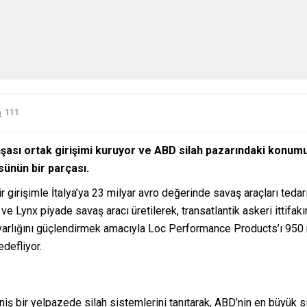
111
 inşası ortak girişimi kuruyor ve ABD silah pazarındaki konu
ssünün bir parçası.
 girişimle İtalya’ya 23 milyar avro değerinde savaş araçları tedarik
 Lynx piyade savaş aracı üretilerek, transatlantik askeri ittifa
arlığını güçlendirmek amacıyla Loc Performance Products’ı 950 
defliyor.
niş bir yelpazede silah sistemlerini tanıtarak, ABD’nin en büyük