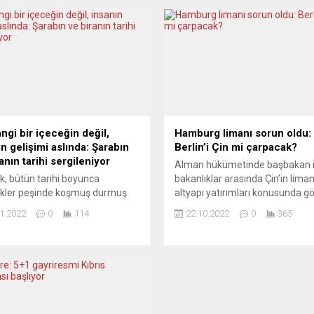
ngi bir içeceğin değil,
Hamburg limanı sorun oldu:
n gelişimi aslında: Şarabın
Berlin’i Çin mi çarpacak?
anın tarihi sergileniyor
Alman hükümetinde başbakan i
ık, bütün tarihi boyunca
bakanlıklar arasında Çin’in liman
ikler peşinde koşmuş durmuş.
altyapı yatırımları konusunda g
elliklere ulaşma yolunda
ayrılıkları yaşanıyor. Almanya
1.2022
0
114
22.10.2022
0
365
iğinde dostlar sofrasında efkâr
Başbakanı Olaf Scholz’un Ham
ak, gerektiğinde ise
limanı hisselerinin bir bölümünü
nmek için bin bir arayış içinde
merkezli Cosco’ya satmak istedi
 Bunlardan biri, tarihin
Alman koalisyon ortakları Hür
klerinde saklı olan bira ve
Demokrat Parti (FDP) ve Yeşille
n keşfedilmesidir. Şarabın ve
partisinin ise satışa karşı olduğu
n geçmişi insanlık tarihi kadar
bildirildi. Geçen yıl, Almanya’nın