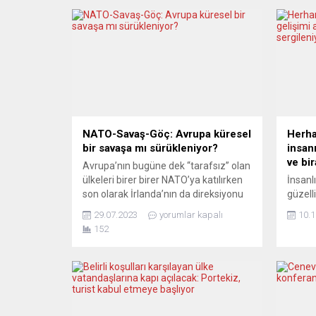
NATO-Savaş-Göç: Avrupa küresel
Herha
bir savaşa mı sürükleniyor?
insanı
ve bir
Avrupa’nın bugüne dek “tarafsız” olan
ülkeleri birer birer NATO’ya katılırken
İnsanl
son olarak İrlanda’nın da direksiyonu
güzell
savaş örgütüne çevirdiğine tanık
Ve güz
29.07.2023
yorumlar kapalı
10.1
oluyoruz. İrlanda Cumhurbaşkanı
gerekt
152
Michael D. Higgins dış politika yapıcıları
dağıtm
“ateşle oynamakla” suçlarken
neşele
Ukrayna’yı silahlandırarak ABD’den
olmuş.
aferin koparma yarışındaki
derinli
Avrupa savaşa milyarlar yatırmaya
şarabı
devam ediyor. Bu arada iklim,
biranı