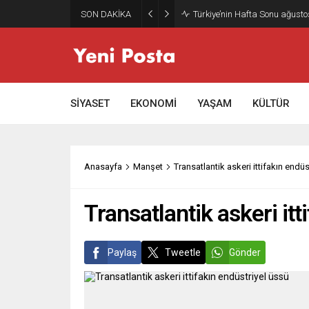
SON DAKİKA
Gazze’nin geleceği: Teknokrati
SİYASET
EKONOMİ
YAŞAM
KÜLTÜR
Anasayfa
Manşet
Transatlantik askeri ittifakın endüs
Transatlantik askeri itt
Paylaş
Tweetle
Gönder