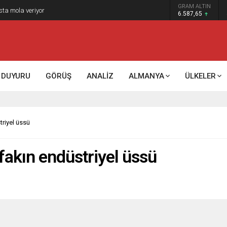
GRAM ALTIN
k kontrol mü, kolonializm mi?
6.587,65
DUYURU
GÖRÜŞ
ANALİZ
ALMANYA
ÜLKELER
triyel üssü
ifakın endüstriyel üssü