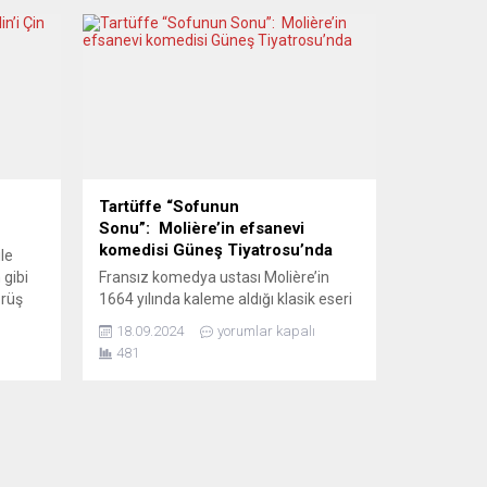
Tartüffe “Sofunun
Sonu”: Molière’in efsanevi
komedisi Güneş Tiyatrosu’nda
le
 gibi
Fransız komedya ustası Molière’in
örüş
1664 yılında kaleme aldığı klasik eseri
“Le Tartuffe ou L’Hypocrite” (Tartüffe
18.09.2024
yorumlar kapalı
burg
ya da İkiyüzlü), 360 yıl sonra
481
 Çin
sahnelerde yeniden hayat
ği,
buluyor. Frankfurt kentinde 11 ve 12
Ekim tarihlerinde Güneş Tiyatrosu
r
tarafından sahnelenecek olan
“Tartüffe: Sofunun Sonu”, modern bir
dokunuşla izleyiciyle buluşacak.