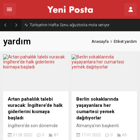
Türkiye’nin Hafta Sonu ağustosta mola veriyor
yardım
Anasayfa
Etiket:yardım
Artan pahalılık talebi
Berlin sokaklarında
vuracak: İngiltere’de halk
yaşayanlara her
giderlerini kısmaya
cumartesi yemek
başladı
dağıtıyorlar
İngiltere’de son dönemde
Almanya’nın başkenti
artan hayat pahalılığı
Berlin’de Diyanet İşleri Türk
31.03.2022
0
87
17.01.2022
0
65
karşısında tüketicilerin artık
İslam Birliğine (DİTİB) bağlı