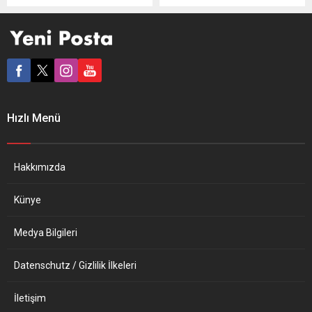
ısınma ve beslenme gibi
Türk Şehitlik Camisi
zorunlu giderlerinden
gönüllüleri, kadın ve çocuk
kesintiye gitmeye başladığı
sığınmaevi sakinleri ile
bildirildi. Sosyal barışın
sokakta yaşayan evsizlere
tehlikeye düşmesinden
sıcak yemek dağıtıyor.
korkuluyor. İngiliz Ulusal
Caminin VITA Rixdorf
İstatistik Dairesi (ONS),
yardım kuruluşu iş birliğiyle
toplam 13 bin kişinin
sürdürdüğü proje
Hızlı Menü
katıldığı, “İngiltere’de 2021
kapsamında, sıcak yemek,
Kasım ve 2022 Mart
çorba ve tatlıdan oluşan
Arasında Artan Hayat
yardımlar 4 haftadır her
Pahalılığının Yetişkinler
cumartesi düzenli olarak...
Hakkımızda
Üzerindeki Etkileri” başlıklı
ankete...
Künye
Medya Bilgileri
Datenschutz / Gizlilik İlkeleri
İletişim