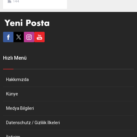
144
yaşamakta. Bu Türklerin
üçte biri (80 bin) Emirdağ
kökenli. İşte, bu insanlara
büyük bir işbilmezliğin
üstünü örtmek için kendi
memleketlerinde oynanan
bir “havalimanı oyunu” var
gündemde. İlgilenenler
kimler? Belçika deyince
Hızlı Menü
aklımıza Emirdağ gelir
yıllardır. Her ne kadar...
Hakkımızda
Künye
Medya Bilgileri
Datenschutz / Gizlilik İlkeleri
İletişim