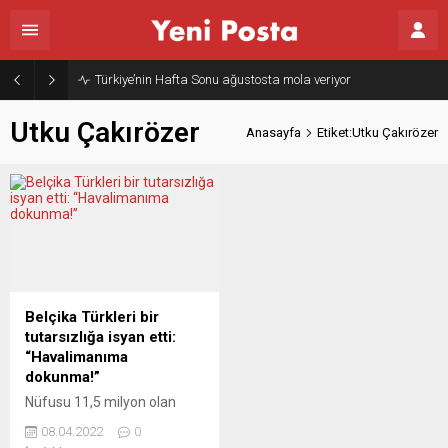
Türkiye’nin Hafta Sonu ağustosta mola veriyor
Utku Çakırözer
Anasayfa
Etiket:Utku Çakırözer
Belçika Türkleri bir
tutarsızlığa isyan etti:
“Havalimanıma
dokunma!”
Nüfusu 11,5 milyon olan
Belçika’da son verilere göre
08.04.2022
0
yaklaşık 250 bin Türk