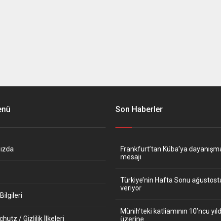
enü
Son Haberler
ızda
Frankfurt’tan Küba’ya dayanışm
mesajı
Türkiye’nin Hafta Sonu ağustos
veriyor
ilgileri
Münih’teki katliamının 10’ncu y
utz / Gizlilik İlkeleri
üzerine