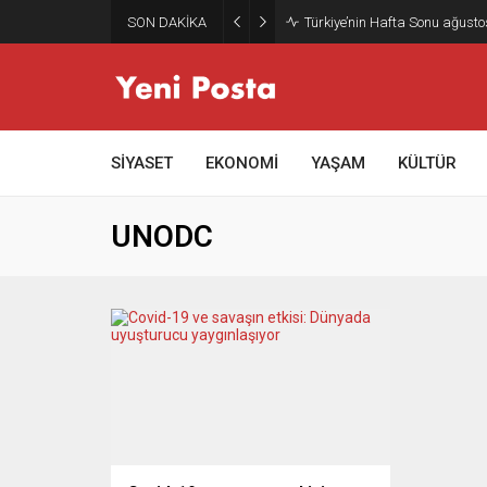
SON DAKİKA
Türkiye’nin Hafta Sonu ağusto
SİYASET
EKONOMİ
YAŞAM
KÜLTÜR
UNODC