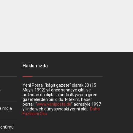
Hakkımızda
Yeni Posta, “kâğıt gazete” olarak 30 (15
a
Mayıs 1992) yıl önce sahneye çıktı ve
ardından da dijital alanda ilk yayına giren
gazetelerden biri oldu. Nitekim, haber
portalı “
www.yeniposta.de
” adresiyle 1997
ta mola
yılında web dünyasındaki yerini aldı.
Daha
Fazlasını Oku
ıldönümü