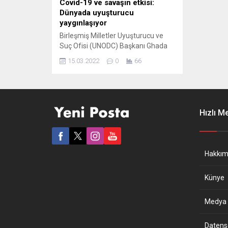
Covid-19 ve savaşın etkisi:
Dünyada uyuşturucu
yaygınlaşıyor
Birleşmiş Milletler Uyuşturucu ve
Suç Ofisi (UNODC) Başkanı Ghada
Fathi Waly, Covid-19 salgını, savaş
15.03.2022
0
66
ve çatışmaların dünya genelinde
uyuşturucunun etkisini artırdığını,
bunun çaresizlik ve güvensizliğin
derinleşmesine neden olduğunu
bildirdi. Avusturya’nın başkenti
Hızlı M
Viyana’da her yıl düzenlenen ve
dünya genelinde uyuşturucunun
neden olduğu sorunların ele alındığı
BM Uyuşturucu Madde
Hakkım
Komisyonu’nun 65’inci...
Künye
Medya B
Datensch