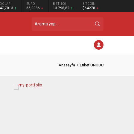
DOLAR
EURO
BIST 100
BITCOIN
47,7013
55,0086
13.798,82
$64278
Anasayfa
Etiket:UNODC