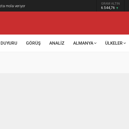
GRAM ALTIN
sta mola veriyor
6.544,76
DUYURU
GÖRÜŞ
ANALİZ
ALMANYA
ÜLKELER