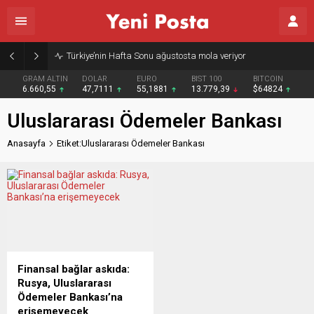
Türkiye’nin Hafta Sonu ağustosta mola veriyor
GRAM ALTIN
DOLAR
EURO
BIST 100
BITCOIN
6.660,55
47,7111
55,1881
13.779,39
$64824
Uluslararası Ödemeler Bankası
Anasayfa
Etiket:Uluslararası Ödemeler Bankası
Finansal bağlar askıda:
Rusya, Uluslararası
Ödemeler Bankası’na
erişemeyecek