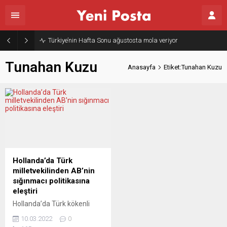
Türkiye’nin Hafta Sonu ağustosta mola veriyor
Tunahan Kuzu
Anasayfa
Etiket:Tunahan Kuzu
Hollanda’da Türk
milletvekilinden AB’nin
sığınmacı politikasına
eleştiri
Hollanda’da Türk kökenli
milletvekilli Tunahan Kuzu,
10.03.2022
0
Hollanda ve Avrupa’nın