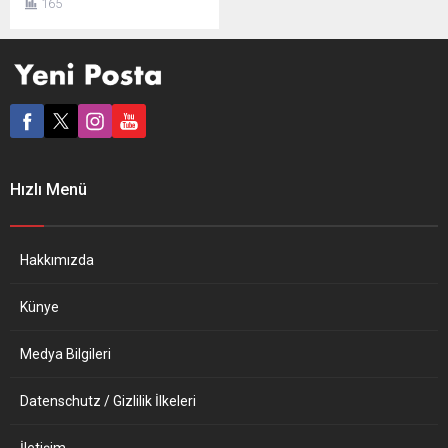
165
sığınmacı politikasını
eleştirdi. Üyelerinin
çoğunluğunu Türk ve
göçmenlerin oluşturduğu
Denk Partisi milletvekili
Kuzu, Hollanda
Parlamentosu’ndaki
Göçmenler ve Sığınmacılar
Politikası başlıklı toplantıda
Hızlı Menü
bir konuşma yaptı. Kuzu,
Rusya-Ukrayna savaşında
geçen iki haftada ülkelerini
terk etmek zorunda kalan
Hakkımızda
sivillere kapılarını açan
Hollanda ve...
Künye
Medya Bilgileri
Datenschutz / Gizlilik İlkeleri
İletişim