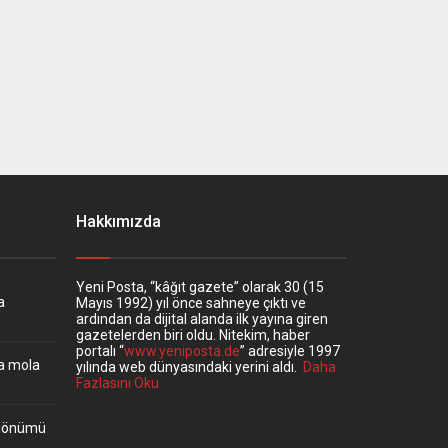
Hakkımızda
Yeni Posta, “kâğıt gazete” olarak 30 (15
a
Mayıs 1992) yıl önce sahneye çıktı ve
ardından da dijital alanda ilk yayına giren
gazetelerden biri oldu. Nitekim, haber
portalı “
www.yeniposta.de
” adresiyle 1997
ta mola
yılında web dünyasındaki yerini aldı.
Daha
Fazlasını Oku
ıldönümü