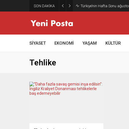
SON DAKİKA
Türkiye’nin Hafta Sonu ağusto
SİYASET
EKONOMİ
YAŞAM
KÜLTÜR
Tehlike