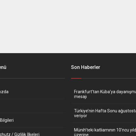
enü
Son Haberler
ızda
Frankfurt’tan Küba’ya dayanışm
mesajı
Türkiye’nin Hafta Sonu ağustos
veriyor
ilgileri
Münih’teki katliamının 10’ncu y
utz / Gizlilik İlkeleri
üzerine