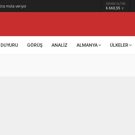
GRAM ALTIN
sta mola veriyor
6.660,55
DUYURU
GÖRÜŞ
ANALİZ
ALMANYA
ÜLKELER