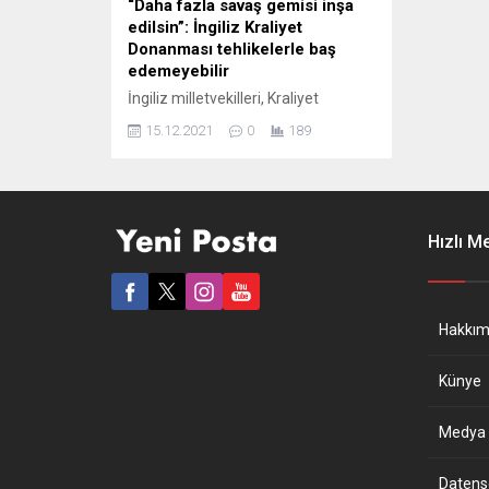
“Daha fazla savaş gemisi inşa
edilsin”: İngiliz Kraliyet
Donanması tehlikelerle baş
edemeyebilir
İngiliz milletvekilleri, Kraliyet
Donanması filosunun yetersizliğine
15.12.2021
0
189
işaret ederek, donanmanın “giderek
daha düşmanca ve öngörülemeyen
uluslararası ortam“ ile baş
edememe tehlikesiyle karşı karşıya
olduğu konusunda hükümeti uyardı.
Hızlı M
İngiliz Parlamentosu Savunma
Komitesi’nin yayımladığı bir raporda,
mevcut filonun, ülkenin ulusal
güvenlik ve uluslararası politikasını
Hakkım
kapsayan “Integrated Review”
stratejisinin tam amacını yerine
Künye
getiremeyeceği...
Medya B
Datensch