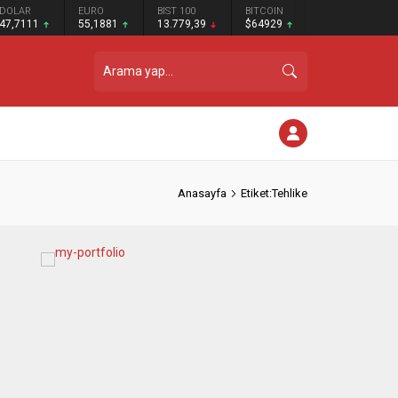
DOLAR
EURO
BIST 100
BITCOIN
47,7111
55,1881
13.779,39
$64929
Anasayfa
Etiket:Tehlike