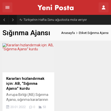
Türkiye’nin Hafta Sonu ağustosta mola veriyor
Sığınma Ajansı
Anasayfa
Etiket:Sığınma Ajansı
Kararları hızlandırmak
için: AB, “Sığınma
Ajansı” kurdu
Avrupa Birliği (AB) Sığınma
Ajansı, sığınma kararlarının
hızlı ve adil bir şekilde
20.01.2022
0
53
alınmasını ve AB genelinde