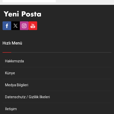
bu konudaki politikaların
uyumlandırılmasını sağlayan
tam yetkili ajans olarak
göreve başladı. AB
Komisyonundan yapılan
açıklamaya göre,
Komisyonun yeni göç ve
iltica paketi dahilindeki yeni
Hızlı Menü
ajans, Avrupa İltica Destek
Ofisi’nin yerine geçiyor ve
söz...
Hakkımızda
Künye
Medya Bilgileri
Datenschutz / Gizlilik İlkeleri
İletişim