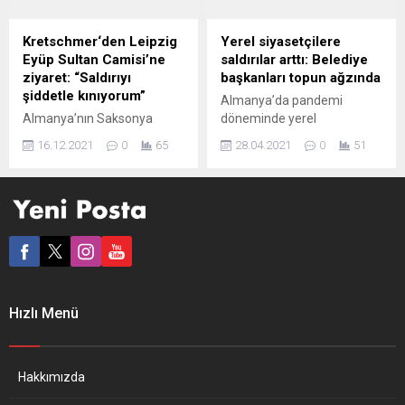
kınadı. Federal Almanya’nın
Türkiye kökenlilerinde de
Kuzey Ren-Vestfalya (KRV)
bulunduğu 9 kişinin
Kretschmer‘den Leipzig
Yerel siyasetçilere
eyaletindeki Iserlohn
katledildiği ırkçı saldırı
Eyüp Sultan Camisi’ne
saldırılar arttı: Belediye
kentinde tahrip edilen
soruşturmasına ilişkin
ziyaret: “Saldırıyı
başkanları topun ağzında
Müslüman mezarlığında
takipsizlik kararı verdi.
şiddetle kınıyorum”
Almanya’da pandemi
düzenlenen anma
Başsavcılık, Hessen...
Almanya’nın Saksonya
döneminde yerel
programına TBMM Yurtdışı...
Eyaleti Başbakanı Michael
politikacılara yapılan
16.12.2021
0
65
28.04.2021
0
51
Kretschmer, saldırıya
saldırılar artış gösterdi.
uğrayan Diyanet İşleri Türk
Ülkede belediye
İslam Birliği (DİTİB) Leipzig
başkanlarının yüzde 72’si en
Eyüp Sultan Camisi’ne
az bir kez hakarete uğradı,
ziyarette bulundu. Michael
tehdit edildi ya da fiziksel
Kretschmer, DİTİB Leipzig
şiddet gördü. Alman kamu
Eyüp Sultan Cami Derneği
televizyonu ARD’nin “Report
Başkanı Ömer Mumcu’ya
München” adlı haber
saldırı nedeniyle üzgün
programında yer verilen bir
Hızlı Menü
olduğunu belirterek, “Olayı
ankete göre salgın
duyduğumda çok üzüldüm.
döneminde, ülkedeki
Hemen gerekli yerlere
belediye başkanlarının
talimatlar vererek olayın
yüzde 72’si en az...
Hakkımızda
aydınlatılmasını istedim.