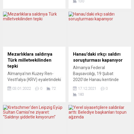
130
Zelenskiy’le telefon
Gültekin, Ferhat Ünvar, Fatih
görüşmesinde, Rusya’nın
Saraçoğlu, Vili Viorel Paun
Zaporijya Nükleer
(Romanya), Kaloyan Velkov
Santrali’ne yönelik
(Bulgaristan), Hamza
saldırılarına atıfta bulunarak,
Kurtovic (Bosna), Said Nesar
Rusya Devlet Başkanı
Hashemi (Afganistan) ve
Vladimir Putin’in pervasız
Mercedes Kierpacz
eylemlerinin artık tüm
(Polonya) için iki yıldan bu
Avrupa’nın güvenliğini
yana sürekli eylemler
Mezarlıklara saldırıya
Hanau’daki ırkçı saldırı
doğrudan tehdit
düzenleniyor. Federal
Türk milletvekilinden
soruşturması kapanıyor
edebileceğini belirtti.
Almanya’da...
tepki
Almanya Federal
Başbakanlık Ofisi 10
Almanya’nın Kuzey Ren-
Başsavcılığı, 19 Şubat
Numara’dan yapılan
Vestfalya (KRV) eyaletindeki
2020’de Hanau kentinde
açıklamada, Johnson’ın, bu
Iserlohn kentinde tahrip
düzenlenen ve aralarında
sabah erken saatlerde
03.01.2022
0
72
17.12.2021
0
edilen Müslüman
Türkiye kökenlilerinde de
Zelenkskiy’le Zaporijya
183
mezarlığında düzenlenen
bulunduğu 9 kişinin
Nükleer Santrali’ndeki...
anma programına katılan
katledildiği ırkçı saldırı
TBMM Yurtdışı Türkler ve
hakkında takipsizlik kararı
Akraba Toplulukları Alt
verdi. Almanya’da Federal
Komisyonu Başkanı ve AK
Başsavcılık, 19 Şubat
Parti İstanbul Milletvekili
2020’de Hanau kentinde
Zafer Sırakaya, saldırıyı
düzenlenen ve aralarında