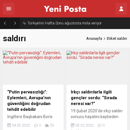
Türkiye’nin Hafta Sonu ağustosta mola veriyor
saldırı
Anasayfa
Etiket:saldırı
“Putin pervasızlığı”:
Irkçı saldırılarla ilgili
Eylemleri, Avrupa’nın
gençler sordu: “Sırada
güvenliğini doğrudan
neresi var?”
tehdit edebilir
19 Şubat 2020’de ırkçı saldırı
İngiltere Başbakanı Boris
sonucu hayatını kaybeden
Johnson, Ukrayna Devlet
5’i Türkiyeli 9 göçmen genç,
04.03.2022
0
53
03.02.2022
0
Başkanı Vladimir
Sedat Gürbüz, Gökhan